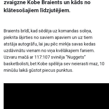
zvaigzne Kobe Braients un kāds no
klātesošajiem līdzjutējiem.
Braients brīdī, kad sēdēja uz komandas soliņa,
piekrita šķirties no saviem apaviem un uz tiem
atstāja autogrāfu, lai jau pēc mirkļa savas kedas
uzdāvinātu vienam no viņa kvēlākajiem faniem.
Uzvaru mačā ar 117:107 svinēja “Nuggets”
basketbolisti, bet Kobe spēlēja sev neierasti maz, 10
minūšu laikā gūstot piecus punktus.