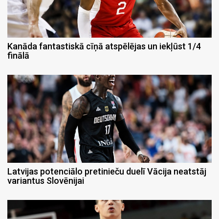
Kanāda fantastiskā cīņā atspēlējas un iekļūst 1/4
finālā
Latvijas potenciālo pretinieču duelī Vācija neatstāj
variantus Slovēnijai