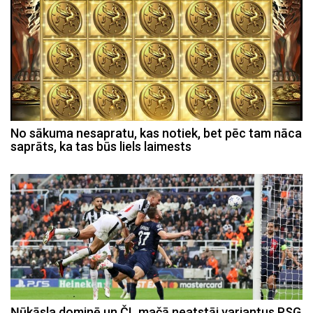
No sākuma nesapratu, kas notiek, bet pēc tam nāca
saprāts, ka tas būs liels laimests
Ņūkāsla dominē un ČL mačā neatstāj variantus PSG