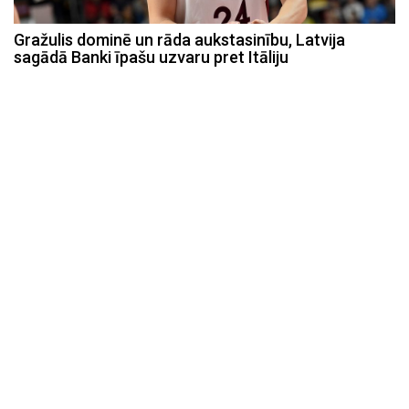
Gražulis dominē un rāda aukstasinību, Latvija
sagādā Banki īpašu uzvaru pret Itāliju