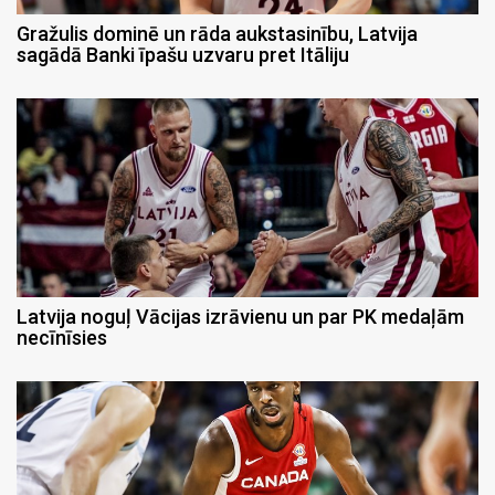
Gražulis dominē un rāda aukstasinību, Latvija
sagādā Banki īpašu uzvaru pret Itāliju
Latvija noguļ Vācijas izrāvienu un par PK medaļām
necīnīsies