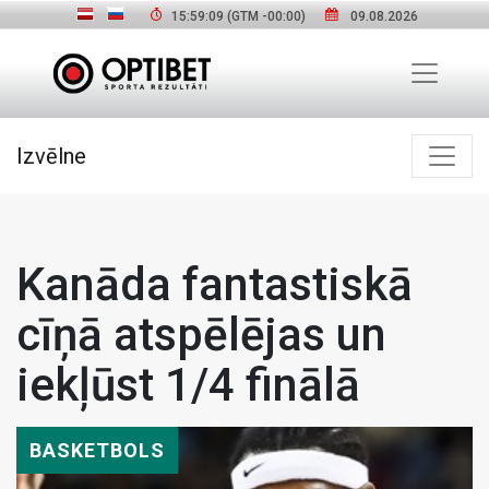
15:59:10
(GTM
-00:00
)
09.08.2026
Izvēlne
Kanāda fantastiskā
cīņā atspēlējas un
iekļūst 1/4 finālā
BASKETBOLS