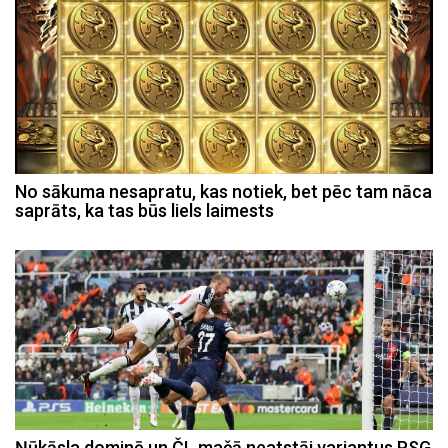
No sākuma nesapratu, kas notiek, bet pēc tam nāca
saprāts, ka tas būs liels laimests
Ņūkāsla dominē un ČL mačā neatstāj variantus PSG