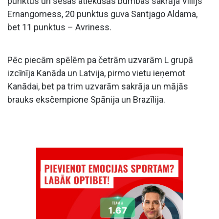
punktus un sešas atlēkušās bumbas sakrāja Villijs
Ernangomess, 20 punktus guva Santjago Aldama,
bet 11 punktus – Avriness.
Pēc piecām spēlēm pa četrām uzvarām L grupā
izcīnīja Kanāda un Latvija, pirmo vietu ieņemot
Kanādai, bet pa trim uzvarām sakrāja un mājās
brauks eksčempione Spānija un Brazīlija.