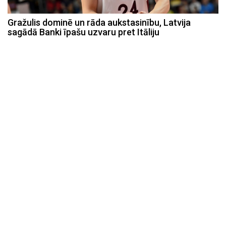
Gražulis dominē un rāda aukstasinību, Latvija
sagādā Banki īpašu uzvaru pret Itāliju