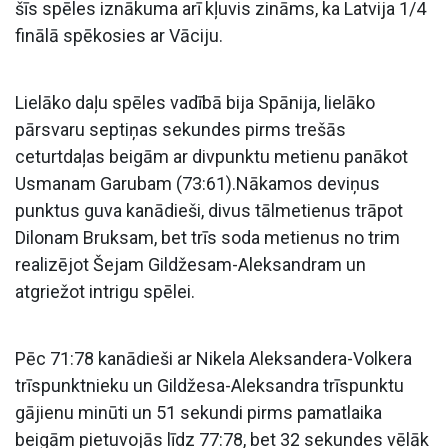
šīs spēles iznākuma arī kļuvis zināms, ka Latvija 1/4
finālā spēkosies ar Vāciju.
Lielāko daļu spēles vadībā bija Spānija, lielāko
pārsvaru septiņas sekundes pirms trešās
ceturtdaļas beigām ar divpunktu metienu panākot
Usmanam Garubam (73:61).Nākamos deviņus
punktus guva kanādieši, divus tālmetienus trāpot
Dilonam Bruksam, bet trīs soda metienus no trim
realizējot Šejam Gildžesam-Aleksandram un
atgriežot intrigu spēlei.
Pēc 71:78 kanādieši ar Nikela Aleksandera-Volkera
trīspunktnieku un Gildžesa-Aleksandra trīspunktu
gājienu minūti un 51 sekundi pirms pamatlaika
beigām pietuvojās līdz 77:78, bet 32 sekundes vēlāk