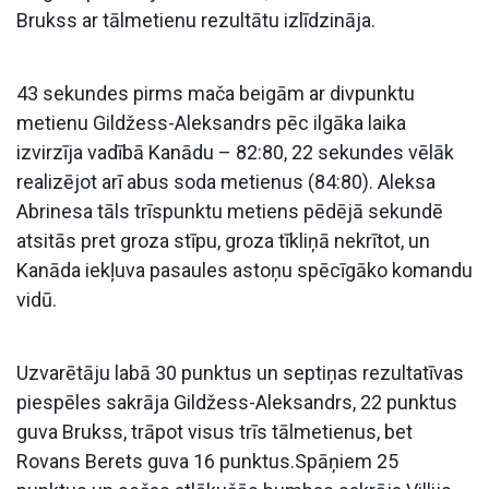
Brukss ar tālmetienu rezultātu izlīdzināja.
43 sekundes pirms mača beigām ar divpunktu
metienu Gildžess-Aleksandrs pēc ilgāka laika
izvirzīja vadībā Kanādu – 82:80, 22 sekundes vēlāk
realizējot arī abus soda metienus (84:80). Aleksa
Abrinesa tāls trīspunktu metiens pēdējā sekundē
atsitās pret groza stīpu, groza tīkliņā nekrītot, un
Kanāda iekļuva pasaules astoņu spēcīgāko komandu
vidū.
Uzvarētāju labā 30 punktus un septiņas rezultatīvas
piespēles sakrāja Gildžess-Aleksandrs, 22 punktus
guva Brukss, trāpot visus trīs tālmetienus, bet
Rovans Berets guva 16 punktus.Spāņiem 25