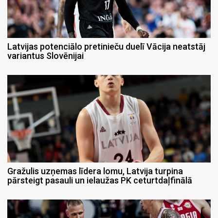
Latvijas potenciālo pretinieču duelī Vācija neatstāj
variantus Slovēnijai
Gražulis uzņemas līdera lomu, Latvija turpina
pārsteigt pasauli un ielaužas PK ceturtdaļfinālā