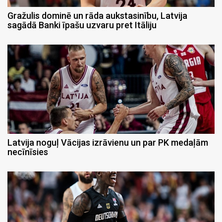
Gražulis dominē un rāda aukstasinību, Latvija
sagādā Banki īpašu uzvaru pret Itāliju
Latvija noguļ Vācijas izrāvienu un par PK medaļām
necīnīsies