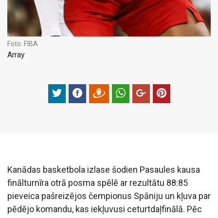
Foto:
FIBA
Array
Kanādas basketbola izlase šodien Pasaules kausa
finālturnīra otrā posma spēlē ar rezultātu 88:85
pieveica pašreizējos čempionus Spāniju un kļuva par
pēdējo komandu, kas iekļuvusi ceturtdaļfinālā. Pēc