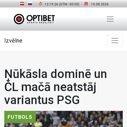
12:19:27
(GTM
-00:00
)
10.08.2026
Izvēlne
Ņūkāsla dominē un
ČL mačā neatstāj
variantus PSG
FUTBOLS