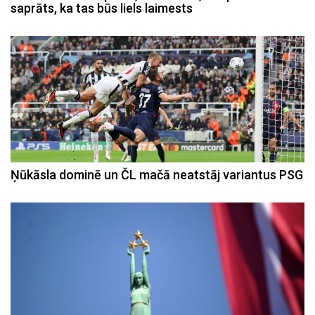
saprāts, ka tas būs liels laimests
Ņūkāsla dominē un ČL mačā neatstāj variantus PSG