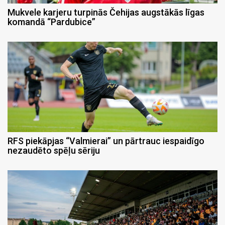
Mukvele karjeru turpinās Čehijas augstākās līgas
komandā “Pardubice”
RFS piekāpjas “Valmierai” un pārtrauc iespaidīgo
nezaudēto spēļu sēriju