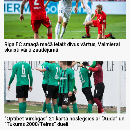
Riga FC smagā mačā ielaiž divus vārtus, Valmierai
skaisti vārti zaudējumā
“Optibet Virslīgas” 21.kārta noslēgsies ar “Auda” un
“Tukums 2000/Telms” dueli