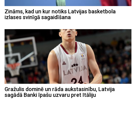
Zināms, kad un kur notiks Latvijas basketbola
izlases svinīgā sagaidīšana
Gražulis dominē un rāda aukstasinību, Latvija
sagādā Banki īpašu uzvaru pret Itāliju