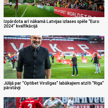
Izpārdota arī nākamā Latvijas izlases spēle “Euro
2024” kvalfikācijā
Jūlijā par “Optibet Virslīgas” labākajiem atzīti “Riga”
pārstāvji