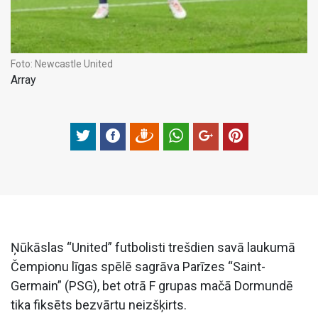
Foto:
Newcastle United
Array
Ņūkāslas “United” futbolisti trešdien savā laukumā
Čempionu līgas spēlē sagrāva Parīzes “Saint-
Germain” (PSG), bet otrā F grupas mačā Dormundē
tika fiksēts bezvārtu neizšķirts.