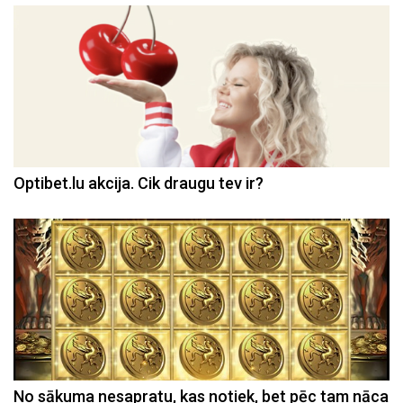
Optibet.lu akcija. Cik draugu tev ir?
No sākuma nesapratu, kas notiek, bet pēc tam nāca