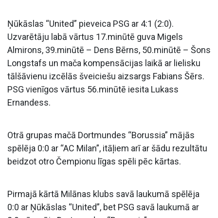
Ņūkāslas “United” pieveica PSG ar 4:1 (2:0).
Uzvarētāju labā vārtus 17.minūtē guva Migels
Almirons, 39.minūtē – Dens Bērns, 50.minūtē – Šons
Longstafs un mača kompensācijas laikā ar lielisku
tālšāvienu izcēlās šveiciešu aizsargs Fabians Šērs.
PSG vienīgos vārtus 56.minūtē iesita Lukass
Ernandess.
Otrā grupas mačā Dortmundes “Borussia” mājās
spēlēja 0:0 ar “AC Milan”, itāļiem arī ar šādu rezultātu
beidzot otro Čempionu līgas spēli pēc kārtas.
Pirmajā kārtā Milānas klubs savā laukumā spēlēja
0:0 ar Ņūkāslas “United”, bet PSG savā laukumā ar