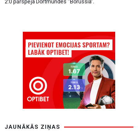
2:0 pārspēja Dortmundes “Borussia”.
JAUNĀKĀS ZIŅAS