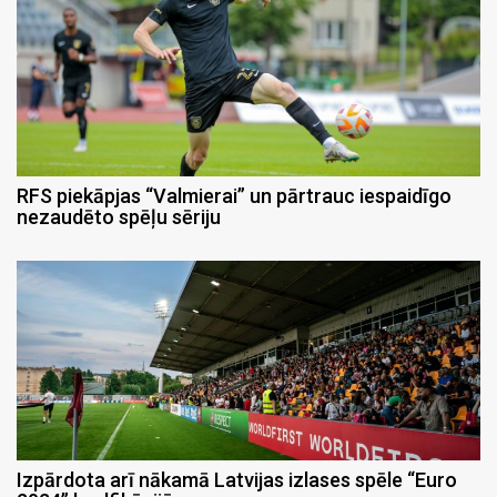
RFS piekāpjas “Valmierai” un pārtrauc iespaidīgo
nezaudēto spēļu sēriju
Izpārdota arī nākamā Latvijas izlases spēle “Euro