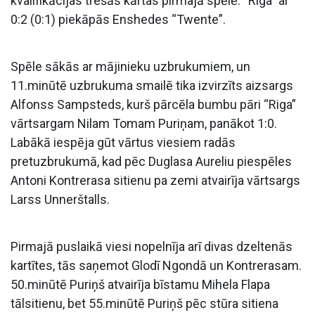
kvalifikācijas trešās kārtas pirmajā spēlē. “Riga” ar
0:2 (0:1) piekāpās Enshedes “Twente”.
Spēle sākās ar mājinieku uzbrukumiem, un
11.minūtē uzbrukuma smailē tika izvirzīts aizsargs
Alfonss Sampsteds, kurš pārcēla bumbu pāri “Riga”
vārtsargam Nilam Tomam Puriņam, panākot 1:0.
Labākā iespēja gūt vārtus viesiem radās
pretuzbrukumā, kad pēc Duglasa Aureliu piespēles
Antoni Kontrerasa sitienu pa zemi atvairīja vārtsargs
Larss Unnerštalls.
Pirmajā puslaikā viesi nopelnīja arī divas dzeltenās
kartītes, tās saņemot Glodī Ngondā un Kontrerasam.
50.minūtē Puriņš atvairīja bīstamu Mihela Flapa
tālsitienu, bet 55.minūtē Puriņš pēc stūra sitiena