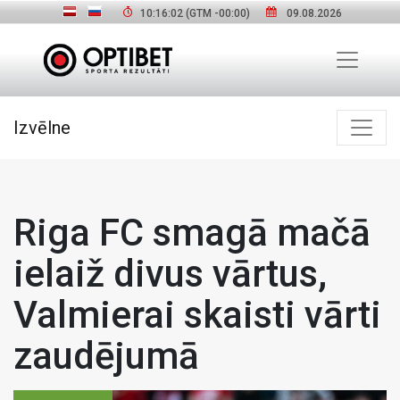
10:16:03
(GTM
-00:00
)
09.08.2026
Izvēlne
Riga FC smagā mačā
ielaiž divus vārtus,
Valmierai skaisti vārti
zaudējumā