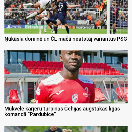
Ņūkāsla dominē un ČL mačā neatstāj variantus PSG
Mukvele karjeru turpinās Čehijas augstākās līgas
komandā “Pardubice”