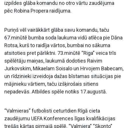
izpildes glāba komandu no otro vārtu zaudējuma
pēc Robina Propera raidījuma.
Puriņš vēl vairākkārt glāba savu komandu, taču
67.minūtē bumba soda laukuma vidū atlēca pie Dāna
Rotsa, kurš to raidīja vārtos, bumbai no sākuma
atsitoties pret pārliktni. 73.minūtē “Riga” veica trīs
spēlētāju maiņas, laukumā dodoties Raivim
Jurkovskim, Mikaelam Soisalo un Hrvojem Babecam,
un rīdzinieki izveidoja dažas bīstamas situācijas pie
mājinieku vārtiem, taču izšķirošais sitiens
nepadevās. Atbildes spēle notiks 17.augustā.
“Valmieras” futbolisti ceturtdien Rīgā cieta
zaudējumu UEFA Konferences līgas kvalifikācijas
trešās kārtas pirmajā spēlē. “Valmiera” “Skonto”