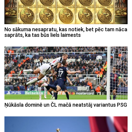
No sākuma nesapratu, kas notiek, bet pēc tam nāca
saprāts, ka tas būs liels laimests
Ņūkāsla dominē un ČL mačā neatstāj variantus PSG