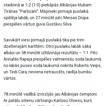
stadionā ar 1:2 (1:0) piekāpās Albānijas klubam
Tirānas “Partizani”. Mājinieki pirmajā puslaikā
spēlēja labāk, un 27.minūtē pēc Meisas Diopa
piespēles vārtus guva Gustāvu Silva.
Savukārt viesi pirmajā puslaikā tika pie trim
dzeltenajām kartītēm. Otro puslaiku labāk sāka
albāņi un 58.minūtē izlīdzināja rezultātu – 1:1. Pēc
Arinaldo Rapaja piespēles valmieriešu soda laukumā
no labās puses soda laukumā nokrita Roberts Veips,
un Tedi Cara, neviena netraucēts, raidīja bumbu
vārtos.
78.minūtē vadībā izvirzījās jau Albānijas čempioni.
Ar patālu sitienu vārtsargu Karlosu Olsesu, kurš