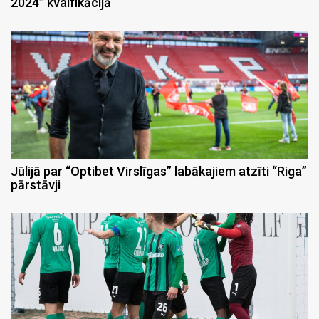
2024” kvalfikācijā
Jūlijā par “Optibet Virslīgas” labākajiem atzīti “Riga”
pārstāvji