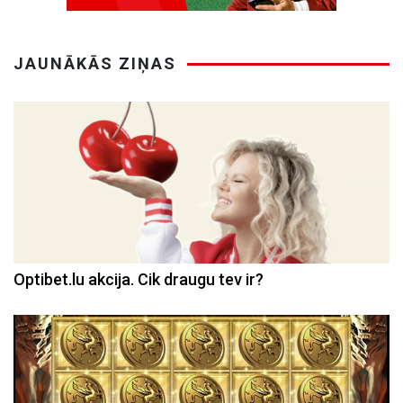
JAUNĀKĀS ZIŅAS
Optibet.lu akcija. Cik draugu tev ir?