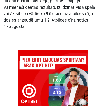
sitiena brīdī arī paslīdēja, pārspēja Rapajs.
Valmierieši centās rezultātu izlīdzināt, visā spēlē
vairāk sita pa vārtiem (8:6), taču uz atbildes cīņu
dosies ar zaudējumu 1:2. Atbildes cīņa notiks
17.augustā.