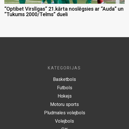
“Optibet Virslīgas” 21.kārta noslēgsies ar “Auda” un
“Tukums 2000/Telms” dueli
KATEGORIJAS
Basketbols
Futbols
Hokejs
Motoru sports
Pludmales volejbols
Volejbols