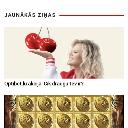
JAUNĀKĀS ZIŅAS
Optibet.lu akcija. Cik draugu tev ir?