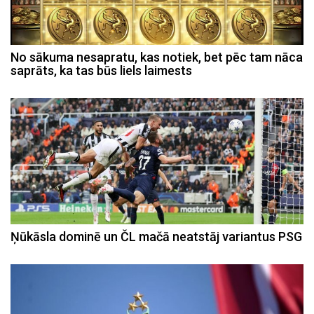
No sākuma nesapratu, kas notiek, bet pēc tam nāca
saprāts, ka tas būs liels laimests
Ņūkāsla dominē un ČL mačā neatstāj variantus PSG