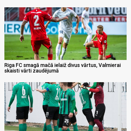
Riga FC smagā mačā ielaiž divus vārtus, Valmierai
skaisti vārti zaudējumā