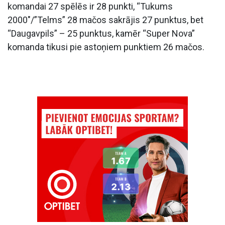
komandai 27 spēlēs ir 28 punkti, “Tukums
2000″/”Telms” 28 mačos sakrājis 27 punktus, bet
“Daugavpils” – 25 punktus, kamēr “Super Nova”
komanda tikusi pie astoņiem punktiem 26 mačos.