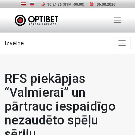
16:24:37
(GTM
-00:00
)
06.08.2026
Izvēlne
RFS piekāpjas
“Valmierai” un
pārtrauc iespaidīgo
nezaudēto spēļu
sēriju