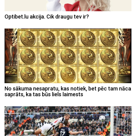
Optibet.lu akcija. Cik draugu tev ir?
No sākuma nesapratu, kas notiek, bet pēc tam nāca
saprāts, ka tas būs liels laimests