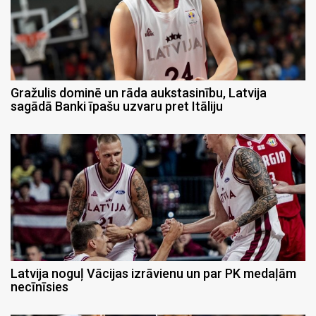
Gražulis dominē un rāda aukstasinību, Latvija
sagādā Banki īpašu uzvaru pret Itāliju
Latvija noguļ Vācijas izrāvienu un par PK medaļām
necīnīsies