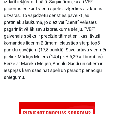
izdarīt iekļūstot finālā. Sagaidāms, ka arī VEF
pacentīsies kaut vienā spēlē aizķerties aiz kādas
uzvaras. To vajadzētu censties paveikt jau
pretinieku laukumā, jo diez vai “Zenit” vēlēsies
pagarināt vēlāk savu izbraukuma sēriju. “VEF”
galvenais spēks ir precīzie tālmetieni, kas ļāvuši
komandas līderim Blūmam ielausties starp top5
punktu guvējiem (17,8 punkti). Savu artavu vienmēr
pieliek Mārtiņš Meiers (14,4 pk + 5,29 atl.bumbas).
Reizē ar Mareku Meijeri, Abdulu Gaddi un citiem ir
iespējas kam saasināt spēli un parādīt pienācīgu
sniegumu.