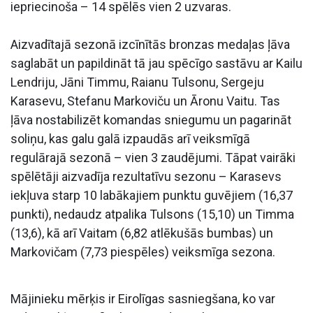
iepriecinoša – 14 spēlēs vien 2 uzvaras.
Aizvadītajā sezonā izcīnītās bronzas medaļas ļāva
saglabāt un papildināt tā jau spēcīgo sastāvu ar Kailu
Lendriju, Jāni Timmu, Raianu Tulsonu, Sergeju
Karasevu, Stefanu Markoviču un Āronu Vaitu. Tas
ļāva nostabilizēt komandas sniegumu un pagarināt
soliņu, kas galu galā izpaudās arī veiksmīgā
regulārajā sezonā – vien 3 zaudējumi. Tāpat vairāki
spēlētāji aizvadīja rezultatīvu sezonu – Karasevs
iekļuva starp 10 labākajiem punktu guvējiem (16,37
punkti), nedaudz atpalika Tulsons (15,10) un Timma
(13,6), kā arī Vaitam (6,82 atlēkušās bumbas) un
Markovičam (7,73 piespēles) veiksmīga sezona.
Mājinieku mērķis ir Eirolīgas sasniegšana, ko var