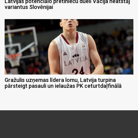
Latvijas potenciālo pretinieču duelī Vācija neatstāj
variantus Slovēnijai
Gražulis uzņemas līdera lomu, Latvija turpina
pārsteigt pasauli un ielaužas PK ceturtdaļfinālā