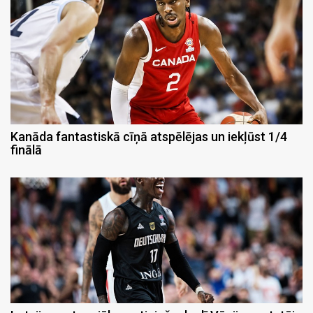
Kanāda fantastiskā cīņā atspēlējas un iekļūst 1/4
finālā