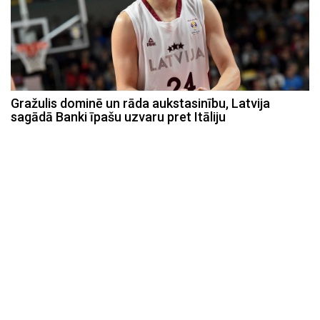
Gražulis dominē un rāda aukstasinību, Latvija
sagādā Banki īpašu uzvaru pret Itāliju