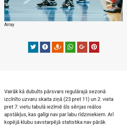
Array
Vairāk kā dubults pārsvars regulārajā sezonā
izcīnīto uzvaru skaita ziņā (23 pret 11) un 2. vieta
pret 7. vietu tabulā iezīmē šīs sērijas reālos
apstākļus, kas galīgi nav par labu rīdziniekiem. Arī
kopējā klubu savstarpējā statistika nav pārāk