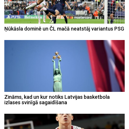
Ņūkāsla dominē un ČL mačā neatstāj variantus PSG
Zināms, kad un kur notiks Latvijas basketbola
izlases svinīgā sagaidīšana