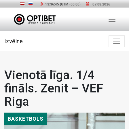
13:36:46
(GTM
-00:00
)
07.08.2026
Izvēlne
Vienotā līga. 1/4
fināls. Zenit – VEF
Riga
BASKETBOLS