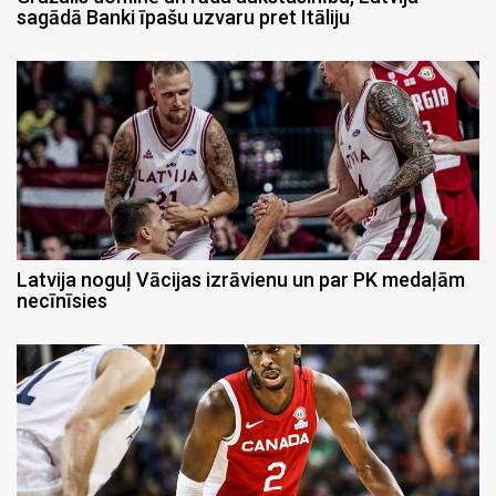
sagādā Banki īpašu uzvaru pret Itāliju
Latvija noguļ Vācijas izrāvienu un par PK medaļām
necīnīsies