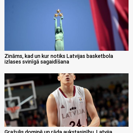
Zināms, kad un kur notiks Latvijas basketbola
izlases svinīgā sagaidīšana
Gražulis dominē un rāda aukstasinību, Latvija