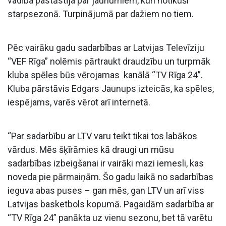
vadība pastāstīja par jaunumiem, kuri notikuši
starpsezonā. Turpinājumā par dažiem no tiem.
Pēc vairāku gadu sadarbības ar Latvijas Televīziju
“VEF Rīga” nolēmis pārtraukt draudzību un turpmāk
kluba spēles būs vērojamas kanālā “TV Rīga 24”.
Kluba pārstāvis Edgars Jaunups izteicās, ka spēles,
iespējams, varēs vērot arī internetā.
“Par sadarbību ar LTV varu teikt tikai tos labākos
vārdus. Mēs šķīrāmies kā draugi un mūsu
sadarbības izbeigšanai ir vairāki mazi iemesli, kas
noveda pie pārmaiņām. Šo gadu laikā no sadarbības
ieguva abas puses – gan mēs, gan LTV un arī viss
Latvijas basketbols kopumā. Pagaidām sadarbība ar
“TV Rīga 24” panākta uz vienu sezonu, bet tā varētu