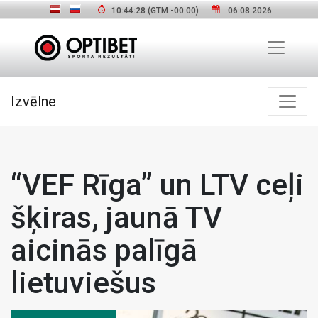
10:44:29
(GTM
-00:00
)
06.08.2026
Izvēlne
“VEF Rīga” un LTV ceļi
šķiras, jaunā TV
aicinās palīgā
lietuviešus