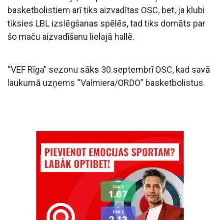
basketbolistiem arī tiks aizvadītas OSC, bet, ja klubi
tiksies LBL izslēgšanas spēlēs, tad tiks domāts par
šo maču aizvadīšanu lielajā hallē.
“VEF Rīga” sezonu sāks 30.septembrī OSC, kad savā
laukumā uzņems “Valmiera/ORDO” basketbolistus.