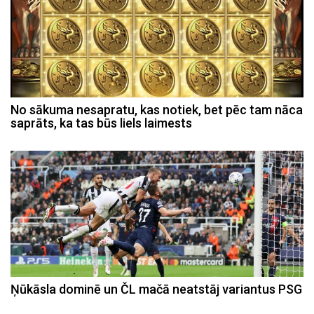
No sākuma nesapratu, kas notiek, bet pēc tam nāca
saprāts, ka tas būs liels laimests
Ņūkāsla dominē un ČL mačā neatstāj variantus PSG