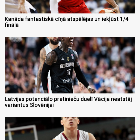
Kanāda fantastiskā cīņā atspēlējas un iekļūst 1/4
finālā
Latvijas potenciālo pretinieču duelī Vācija neatstāj
variantus Slovēnijai