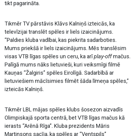
tikt pagarināta.
Tikmēr TV pārstāvis Klāvs Kalniņš izteicās, ka
televīzijai translēt spēles ir liels izaicinājums.
“Paldies kluba vadībai, kas piekrita sadarboties.
Mums priekšā ir liels izaicinājums. Mēs translēsim
visas VTB līgas spēles un ceru, ka arī
play-off
mačus.
Palīgā mums nāks lietuvieši, kuri veiksmīgi filmē
Kauņas “Žalgiris” spēles Eirolīgā. Sadarbībā ar
lietuviešiem mācīsimies filmēt šāda līmeņa spēles,”
izteicās Kalniņš.
Tikmēr LBL mājas spēles klubs šosezon aizvadīs
Olimpiskajā sporta centrā, bet VTB līgas mačus kā
ierasts “Arēnā Rīga”. Kluba prezidents Māris
Martinsons sacīja, ka spēles ar “Ventspils”