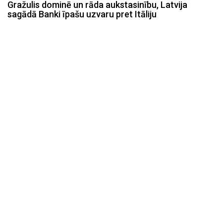
Gražulis dominē un rāda aukstasinību, Latvija
sagādā Banki īpašu uzvaru pret Itāliju