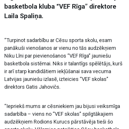
basketbola kluba “VEF Rīga” direktore
Laila Spaliņa.
“Turpinot sadarbību ar Cēsu sporta skolu, esam
panākuši vienošanos ar vienu no tās audzēkņiem
Niku Līni par pievienošanos “VEF Rīga” jauniešu
basketbola sistēmai. Niks ir talantīgs spēlētājs, kurš
ir arī starp kandidātiem iekļūšanai sava vecuma
Latvijas jauniešu izlasē, izteicies “VEF skolas”
direktors Gatis Jahovičs.
“Iepriekš mums ar cēsniekiem jau bijusi veiksmīga
sadarbība – viens no “VEF skolas” spilgtākajiem
audzēkņiem Rodions Kurucs pārstāvēja tieši šo