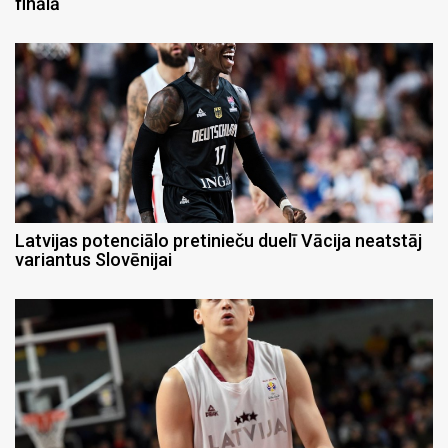
finālā
Latvijas potenciālo pretinieču duelī Vācija neatstāj
variantus Slovēnijai