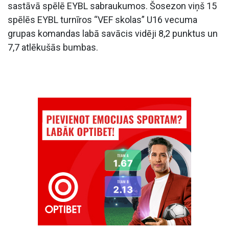
sastāvā spēlē EYBL sabraukumos. Šosezon viņš 15
spēlēs EYBL turnīros “VEF skolas” U16 vecuma
grupas komandas labā savācis vidēji 8,2 punktus un
7,7 atlēkušās bumbas.