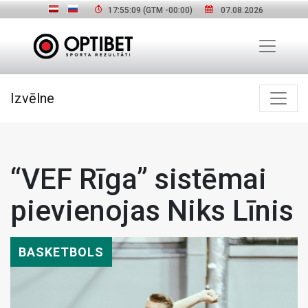
17:55:10
(GTM
-00:00
)
07.08.2026
Izvēlne
“VEF Rīga” sistēmai
pievienojas Niks Līnis
BASKETBOLS