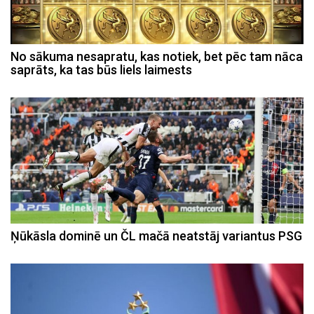
No sākuma nesapratu, kas notiek, bet pēc tam nāca
saprāts, ka tas būs liels laimests
Ņūkāsla dominē un ČL mačā neatstāj variantus PSG