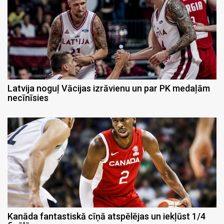
Latvija noguļ Vācijas izrāvienu un par PK medaļām
necīnīsies
Kanāda fantastiskā cīņā atspēlējas un iekļūst 1/4