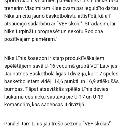
sporta skolu. Vēlamies pateikties Cēsu basketbola
trenerim Vladimiram Kiseļovam par ieguldīto darbu
Nika un citu jauno basketbolistu attīstībā, kā arī
atsaucīgo sadarbību ar “VEF skolu”. Strādāsim, lai
Niks turpinātu progresēt un sekotu Rodiona
pozitīvajam piemēram.”
Niks Līnis šosezon ir starp produktīvākajiem
spēlētājiem savā U-16 vecumā grupā VEF Latvijas
Jaunatnes Basketbola līgas I divīzijā, kur 17 spēlēs
basketbolistam vidēji 14,6 punkti un 16,9 atlēkušās
bumbas. Tāpat atsevišķās spēlēs Līnis devies
laukumā cēsnieku sastāvā pie U-17 un U-19
komandām, kas sacenšas II divīzijā.
Paralēli tam Līnis jau trešo sezonu “VEF skolas”