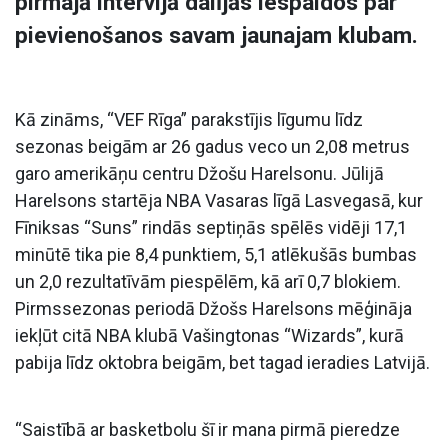
pirmajā intervijā dalījās iespaidos par
pievienošanos savam jaunajam klubam.
Kā zināms, “VEF Rīga” parakstījis līgumu līdz
sezonas beigām ar 26 gadus veco un 2,08 metrus
garo amerikāņu centru Džošu Harelsonu. Jūlijā
Harelsons startēja NBA Vasaras līgā Lasvegasā, kur
Fīniksas “Suns” rindās septiņās spēlēs vidēji 17,1
minūtē tika pie 8,4 punktiem, 5,1 atlēkušās bumbas
un 2,0 rezultatīvām piespēlēm, kā arī 0,7 blokiem.
Pirmssezonas periodā Džošs Harelsons mēģināja
iekļūt citā NBA klubā Vašingtonas “Wizards”, kurā
pabija līdz oktobra beigām, bet tagad ieradies Latvijā.
“Saistībā ar basketbolu šī ir mana pirmā pieredze