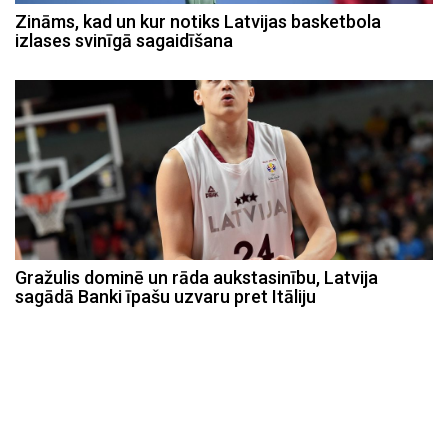
Zināms, kad un kur notiks Latvijas basketbola
izlases svinīgā sagaidīšana
Gražulis dominē un rāda aukstasinību, Latvija
sagādā Banki īpašu uzvaru pret Itāliju