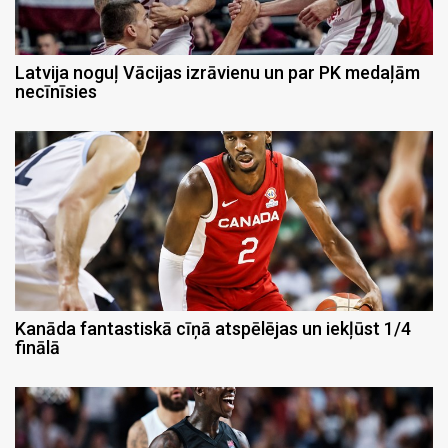
Latvija noguļ Vācijas izrāvienu un par PK medaļām
necīnīsies
Kanāda fantastiskā cīņā atspēlējas un iekļūst 1/4
finālā