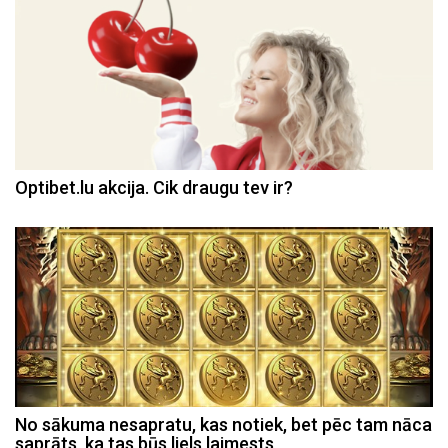
Optibet.lu akcija. Cik draugu tev ir?
No sākuma nesapratu, kas notiek, bet pēc tam nāca
saprāts, ka tas būs liels laimests