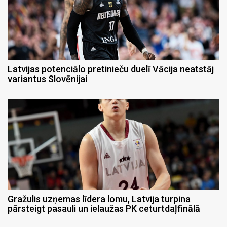
Latvijas potenciālo pretinieču duelī Vācija neatstāj
variantus Slovēnijai
Gražulis uzņemas līdera lomu, Latvija turpina
pārsteigt pasauli un ielaužas PK ceturtdaļfinālā