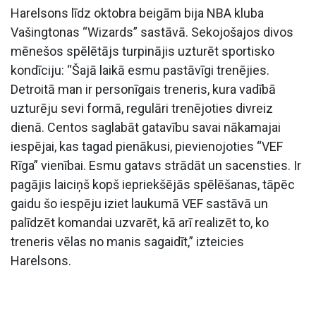
Harelsons līdz oktobra beigām bija NBA kluba
Vašingtonas “Wizards” sastāvā. Sekojošajos divos
mēnešos spēlētājs turpinājis uzturēt sportisko
kondīciju: “Šajā laikā esmu pastāvīgi trenējies.
Detroitā man ir personīgais treneris, kura vadībā
uzturēju sevi formā, regulāri trenējoties divreiz
dienā. Centos saglabāt gatavību savai nākamajai
iespējai, kas tagad pienākusi, pievienojoties “VEF
Rīga” vienībai. Esmu gatavs strādāt un sacensties. Ir
pagājis laiciņš kopš iepriekšējās spēlēšanas, tāpēc
gaidu šo iespēju iziet laukumā VEF sastāvā un
palīdzēt komandai uzvarēt, kā arī realizēt to, ko
treneris vēlas no manis sagaidīt,” izteicies
Harelsons.