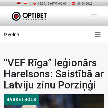
15:59:16
(GTM
-00:00
)
08.08.2026
Izvēlne
“VEF Rīga” leģionārs
Harelsons: Saistībā ar
Latviju zinu Porziņģi
BASKETBOLS