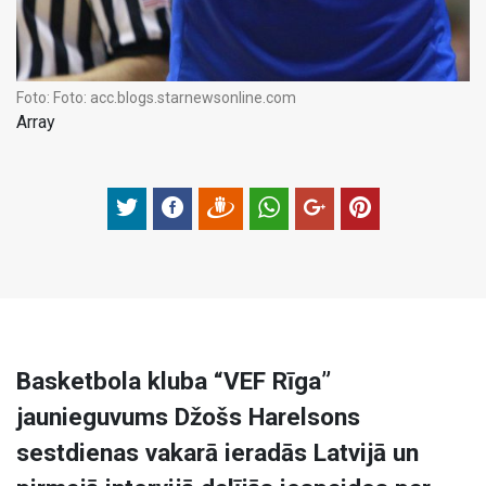
Foto:
Foto: acc.blogs.starnewsonline.com
Array
Basketbola kluba “VEF Rīga”
jaunieguvums Džošs Harelsons
sestdienas vakarā ieradās Latvijā un