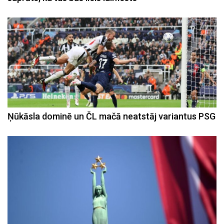
Ņūkāsla dominē un ČL mačā neatstāj variantus PSG