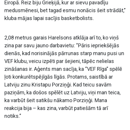
Eiropā. Reiz biju Grieķijā, kur ar sievu pavadīju
medusmēnesi, bet tagad esmu nonācis šeit strādāt,”
kluba mājas lapai sacījis basketbolists.
2,08 metrus garais Harelsons atklāja arī to, ko viņš
zina par savu jauno darbavietu: “Pāris iepriekšējās
dienās, kad norisinājās pārrunas starp manu pusi un
VEF klubu, veicu izpēti par šejieni, tāpēc nelielas
zināšanas ir. Aģents man sacīja, ka “VEF Rīga” spēlē
ļoti konkurētspējīgās līgās. Protams, saistībā ar
Latviju zinu Kristapu Porziņģi. Kad teicu savām
paziņām, ka došos spēlēt uz Latviju, viņi man teica,
ka varbūt šeit satikšu nākamo Porziņģi. Mana
reakcija bija – kas zina, varbūt patiešām tā arī
notiks.”