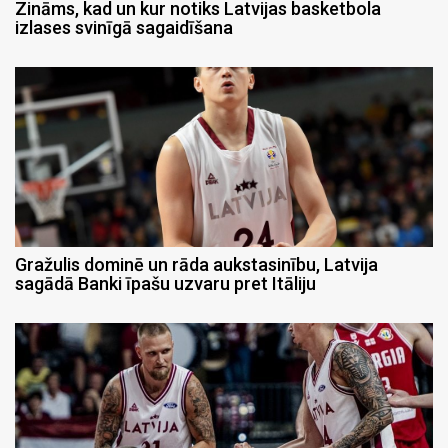
Zināms, kad un kur notiks Latvijas basketbola
izlases svinīgā sagaidīšana
Gražulis dominē un rāda aukstasinību, Latvija
sagādā Banki īpašu uzvaru pret Itāliju