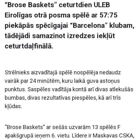
“Brose Baskets” ceturtdien ULEB
Eirolīgas otrā posma spēlē ar 57:75
piekāpās spēcīgajai “Barcelona” klubam,
tādējādi samazinot izredzes iekļūt
ceturtdaļfinālā.
Strēlnieks aizvadītajā spēlē nospēlēja nedaudz
vairāk par 24 minūtēm, kuru laikā guva astoņus
punktus. Saspēles vadītāja kontā arī divas atlekušās
bumbas, divas rezultatīvas piespēles, kā arī trīs
kļūdas.
“Brose Baskets” ar sešās uzvarām 13 spēlēs F
apakšgrupā ieņem 6. vietu. Līdere ir Maskavas CSKA,