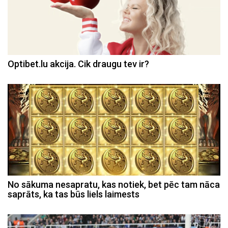
Optibet.lu akcija. Cik draugu tev ir?
No sākuma nesapratu, kas notiek, bet pēc tam nāca
saprāts, ka tas būs liels laimests