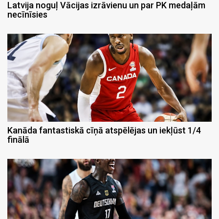
Latvija noguļ Vācijas izrāvienu un par PK medaļām
necīnīsies
Kanāda fantastiskā cīņā atspēlējas un iekļūst 1/4
finālā