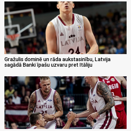
Gražulis dominē un rāda aukstasinību, Latvija
sagādā Banki īpašu uzvaru pret Itāliju