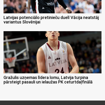
Latvijas potenciālo pretinieču duelī Vācija neatstāj
variantus Slovēnijai
Gražulis uzņemas līdera lomu, Latvija turpina
pārsteigt pasauli un ielaužas PK ceturtdaļfinālā