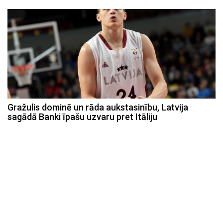
Gražulis dominē un rāda aukstasinību, Latvija
sagādā Banki īpašu uzvaru pret Itāliju