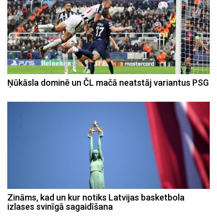
Ņūkāsla dominē un ČL mačā neatstāj variantus PSG
Zināms, kad un kur notiks Latvijas basketbola
izlases svinīgā sagaidīšana