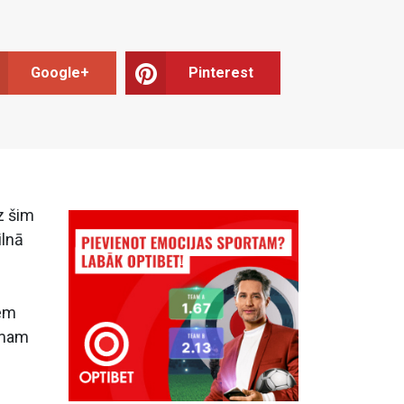
Google+
Pinterest
z šim
ilnā
iem
mmam