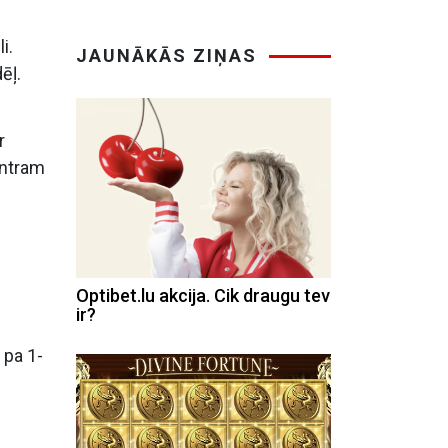
i.
JAUNĀKĀS ZIŅAS
ēļ.
r
entram
Optibet.lu akcija. Cik draugu tev
ir?
 pa 1-