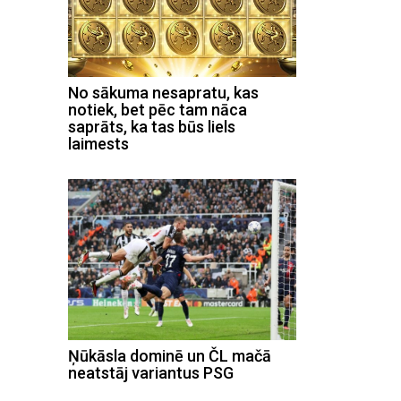
No sākuma nesapratu, kas
notiek, bet pēc tam nāca
saprāts, ka tas būs liels
laimests
Ņūkāsla dominē un ČL mačā
neatstāj variantus PSG