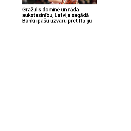
Gražulis dominē un rāda
aukstasinību, Latvija sagādā
Banki īpašu uzvaru pret Itāliju