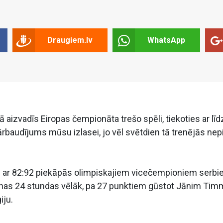
Draugiem.lv
WhatsApp
 aizvadīs Eiropas čempionāta trešo spēli, tiekoties ar līd
rbaudījums mūsu izlasei, jo vēl svētdien tā trenējās nep
en ar 82:92 piekāpās olimpiskajiem vicečempioniem serb
epilnas 24 stundas vēlāk, pa 27 punktiem gūstot Jānim Ti
iju.