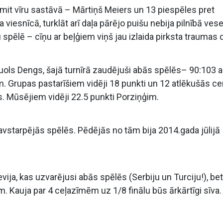
mit vīru sastāvā – Mārtiņš Meiers un 13 piespēles pret
 viesnīcā, turklāt arī daļa pārējo puišu nebija pilnībā vesel
 spēlē – cīņu ar beļģiem viņš jau izlaida pirksta traumas d
Luols Dengs, šajā turnīrā zaudējuši abās spēlēs– 90:103 a
m. Grupas pastarīšiem vidēji 18 punkti un 12 atlēkušās c
s. Mūsējiem vidēji 22.5 punkti Porziņģim.
savstarpējās spēlēs. Pēdējās no tām bija 2014.gada jūlijā
evija, kas uzvarējusi abās spēlēs (Serbiju un Turciju!), bet
m. Kauja par 4 ceļazīmēm uz 1/8 finālu būs ārkārtīgi sīva.