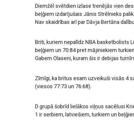
Diemžēl svētdien izlase trenējās vien des
beļģiem izdarījušais Jānis Strēlnieks palika
Nav skaidrības arī par Dāvja Bertāna dalību
Briti, kuriem nepalīdz NBA basketbolists 
beļģiem un 70:84 pret mājiniekiem turkie
Gabem Olaseni, kuram šis ir debijas turnīr
Zīmīgi, ka britus esam uzveikuši visās 4 
(viesos 77:73 un 76:68).
D grupā šobrīd lielākos viļņus sacēlusi Kri
1 ir serbiem, latviešiem, turkiem un beļģie