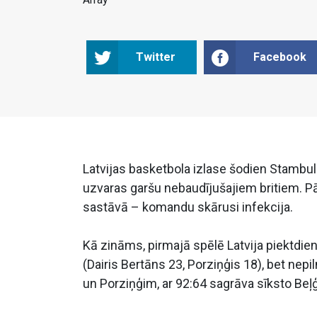
Twitter
Facebook
Latvijas basketbola izlase šodien Stambulā
uzvaras garšu nebaudījušajiem britiem. Pā
sastāvā – komandu skārusi infekcija.
Kā zināms, pirmajā spēlē Latvija piektdi
(Dairis Bertāns 23, Porziņģis 18), bet n
un Porziņģim, ar 92:64 sagrāva sīksto Beļģ