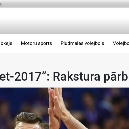
6
okejs
Motoru sports
Pludmales volejbols
Volejbo
et-2017”: Rakstura pārb