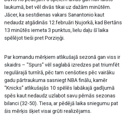
laukumā, bet vēl divās tikai uz dažām minūtēm.
Jācer, ka sestdienas vakars Sanantonio kaut
nedaudz atgādinās 12.februāri Ņujorkā, kad Bertāns
13 minūtēs iemeta 3 punktus, lielu daļu šī laika
spēlējot tieši pret Porziņģi.
Par komandu mērķiem atlikušajā sezonā gan viss ir
skaidrs – “Spurs” vēl saglabā izredzes pat triumfēt
regulārajā turnīrā, pēc tam cenšoties pēc vairāku
gadu pārtraukuma sasniegt NBA finālu, kamēr
“Knicks” atlikušajās 10 spēlēs labākajā gadījumā
spēs kaut nedaudz uzlabot savu pērnās sezonas
bilanci (32-50). Tiesa, ar pēdējā laika sniegumu pat
šis mērķis šķiet visai grūti realizējams.