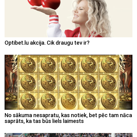
Optibet.lu akcija. Cik draugu tev ir?
No sākuma nesapratu, kas notiek, bet pēc tam nāca
saprāts, ka tas būs liels laimests