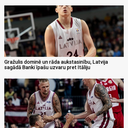
Gražulis dominē un rāda aukstasinību, Latvija
sagādā Banki īpašu uzvaru pret Itāliju