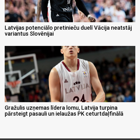
Latvijas potenciālo pretinieču duelī Vācija neatstāj
variantus Slovēnijai
Gražulis uzņemas līdera lomu, Latvija turpina
pārsteigt pasauli un ielaužas PK ceturtdaļfinālā