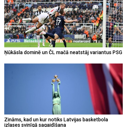
Ņūkāsla dominē un ČL mačā neatstāj variantus PSG
Zināms, kad un kur notiks Latvijas basketbola
izlases svinīgā sagaidīšana