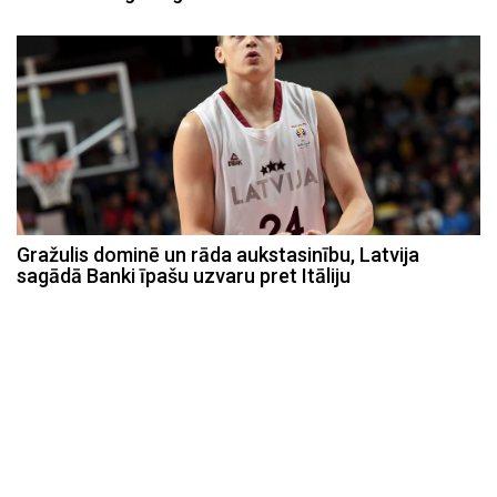
Gražulis dominē un rāda aukstasinību, Latvija
sagādā Banki īpašu uzvaru pret Itāliju