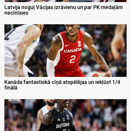
Latvija noguļ Vācijas izrāvienu un par PK medaļām
necīnīsies
Kanāda fantastiskā cīņā atspēlējas un iekļūst 1/4
finālā