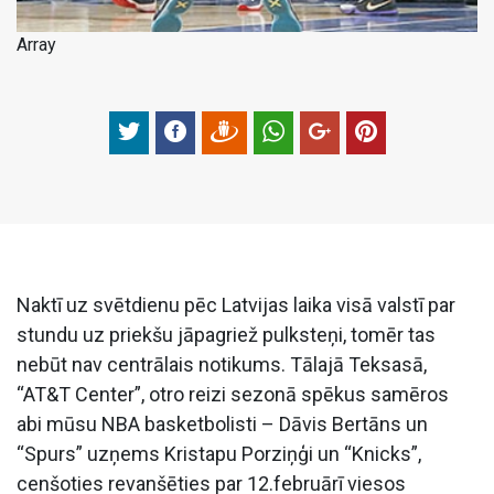
Array
Naktī uz svētdienu pēc Latvijas laika visā valstī par
stundu uz priekšu jāpagriež pulksteņi, tomēr tas
nebūt nav centrālais notikums. Tālajā Teksasā,
“AT&T Center”, otro reizi sezonā spēkus samēros
abi mūsu NBA basketbolisti – Dāvis Bertāns un
“Spurs” uzņems Kristapu Porziņģi un “Knicks”,
cenšoties revanšēties par 12.februārī viesos