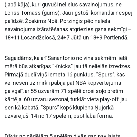
(labā kāja), kuri guvuši nelielus savainojumus, ne
Lenss Tomass (gurns). Jau ilgstoši komandai nespēj
palīdzēt Žoakims Noā. Porziņģis pēc neliela
savainojuma izārstēšanas atgriezies gana sekmīgi –
18+11 Losandželosā, 24+7 Jūtā un 18+9 Portlendā.
Sagaidāms, ka arī Sanantonio no viņa sekmēm lielā
mērā būs atkarīgas “Knicks” jau tā nelielās izredzes.
Pirmajā duelī viņš iemeta 16 punktus. “Spurs”, kas
vēl nesen uz mirkli pabija pat NBA kopvērtējuma
galvgalī, ar 55 uzvarām 71 spēlē droši soļo pretim
kārtējai 60 uzvaru sezonai, turklāt vieta play-off jau
sen kā kabatā. “Spurs” kopš klupiena Ņujorkā
uzvarējuši 14 no 17 spēlēm, esot labā formā.
Dāvis no pēdējām 5 spēlēm divās gan nav laists