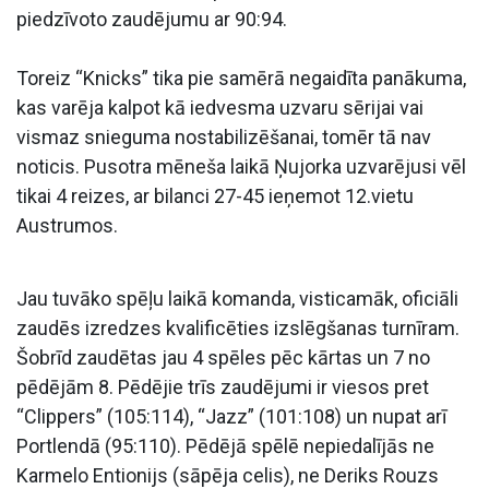
piedzīvoto zaudējumu ar 90:94.
Toreiz “Knicks” tika pie samērā negaidīta panākuma,
kas varēja kalpot kā iedvesma uzvaru sērijai vai
vismaz snieguma nostabilizēšanai, tomēr tā nav
noticis. Pusotra mēneša laikā Ņujorka uzvarējusi vēl
tikai 4 reizes, ar bilanci 27-45 ieņemot 12.vietu
Austrumos.
Jau tuvāko spēļu laikā komanda, visticamāk, oficiāli
zaudēs izredzes kvalificēties izslēgšanas turnīram.
Šobrīd zaudētas jau 4 spēles pēc kārtas un 7 no
pēdējām 8. Pēdējie trīs zaudējumi ir viesos pret
“Clippers” (105:114), “Jazz” (101:108) un nupat arī
Portlendā (95:110). Pēdējā spēlē nepiedalījās ne
Karmelo Entionijs (sāpēja celis), ne Deriks Rouzs