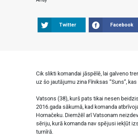
Twitter
Facebook
Cik slikti komandai jāspēlē, lai galveno t
uz šo jautājumu zina Fīniksas “Suns”, kas 
Vatsons (38), kurš pats tikai nesen beidzi
2016.gada sākumā, kad komanda atbrīvoja 
Hornačeku. Diemžēl arī Vatsonam neizde
sēriju, kurā komanda nav spējusi iekļūt i
turnīrā.