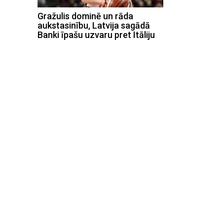
Gražulis dominē un rāda
aukstasinību, Latvija sagādā
Banki īpašu uzvaru pret Itāliju