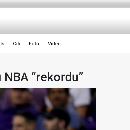
ls
Citi
Foto
Video
u NBA “rekordu”