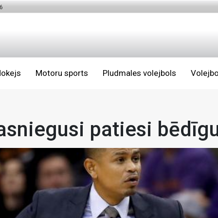
6
okejs
Motoru sports
Pludmales volejbols
Volejbo
asniegusi patiesi bēdīg