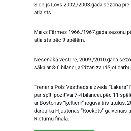
Sidnijs Lovs 2002./2003.gada sezonā pie Me
atlaists.
Maiks Fārmes 1966./1967.gada sezonu pie 
atlaists pēc 9 spēlēm.
Nesenākā vēsturē, 2009./2010.gada sezon
sāka ar 3-6 bilanci, arīdzan zaudējot darb
Treneris Pols Vestheds aizveda “Lakers” 
par spīti pozitīvai 7-4 bilancei, pēc 11 sp
ar Bostonas “ķeltiem” ieguva trīs titulus
darbu kā Hjūstonas “Rockets” galvenais t
Rietumu finālā.