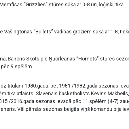
mfisas “Grizzlies” stūres sāka ar 0-8 un, loģiski, tika
Vašingtonas “Bullets” vadības grožiem sāka ar 1-8, tiek
ā, Bairons Skots pie Ņūorleānas “Hornets” stūres sezo
u pēc 9 spēlēm.
līdz titulam 1980.gadā, bet 1981./1982.gada sezonas iev
ēlēm tika atlaists. Slavenais basketbolists Kevins Makheils
, 2015./2016.gada sezonas ievadā pēc 11 spēlēm (4-7) zau
reneris. Vēl pērnās sezonas beigās viņš komandu bija ie