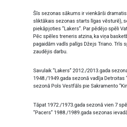
Šīs sezonas sākums ir vienkārši dramatisk
sliktākais sezonas starts līgas vēsturē),
piekāpjoties “Lakers”. Par pēdējo spēli 
Pēc spēles treneris atzina, ka viņa baske
pagaidām vadīs palīgs Džejs Triano. Trīs 
zaudējis darbu.
Savulaik “Lakers” 2012./2013.gada sezona
1948./1949.gada sezonā vadīja Detroitas “
sezonā Pols Vestfāls pie Sakramento “King
Tāpat 1972./1973.gada sezonā vien 7 spēles
“Pacers” 1988./1989.gada sezonas ievadā 