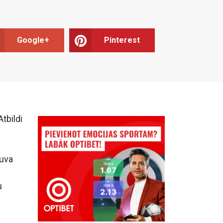
Google+
Pinterest
tbildi
ļuva
u