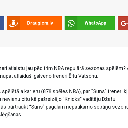
Draugiem.lv
WhatsApp
reneri atlaistu jau pēc trim NBA regulārā sezonas spēlēm? A
nupat atlaiduši galveno treneri Ērlu Vatsonu.
s spēlētāja karjeru (878 spēles NBA), par “Suns” treneri k
nevienu citu kā pašreizējo “Knicks” vadītāju Džefu
vās pārtraukt “Suns” pagalam nepatīkamo septiņu sezon
zslēgšanas