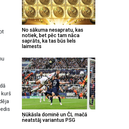
No sākuma nesapratu, kas
ot
notiek, bet pēc tam nāca
saprāts, ka tas būs liels
laimests
nu
adā
, kurš
dēja
vedis
Ņūkāsla dominē un ČL mačā
neatstāj variantus PSG