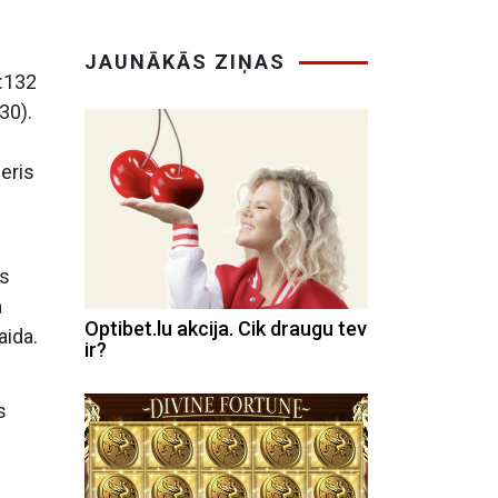
JAUNĀKĀS ZIŅAS
0:132
30).
eris
ts
a
Optibet.lu akcija. Cik draugu tev
aida.
ir?
s