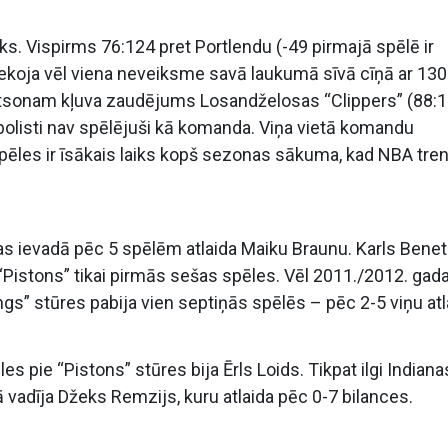
s. Vispirms 76:124 pret Portlendu (-49 pirmajā spēlē ir
 sekoja vēl viena neveiksme savā laukumā sīvā cīņā ar 13
Vatsonam kļuva zaudējums Losandželosas “Clippers” (88:1
tbolisti nav spēlējuši kā komanda. Viņa vietā komandu
spēles ir īsākais laiks kopš sezonas sākuma, kad NBA tren
s ievadā pēc 5 spēlēm atlaida Maiku Braunu. Karls Bene
Pistons” tikai pirmās sešas spēles. Vēl 2011./2012. gad
s” stūres pabija vien septiņās spēlēs – pēc 2-5 viņu atl
 pie “Pistons” stūres bija Ērls Loids. Tikpat ilgi Indiana
vadīja Džeks Remzijs, kuru atlaida pēc 0-7 bilances.