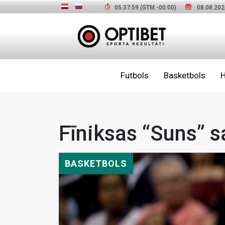
05:38:00
(GTM
-00:00
)
08.08.202
Futbols
Basketbols
H
Fīniksas “Suns” s
BASKETBOLS