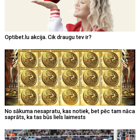
Optibet.lu akcija. Cik draugu tev ir?
No sākuma nesapratu, kas notiek, bet pēc tam nāca
saprāts, ka tas būs liels laimests