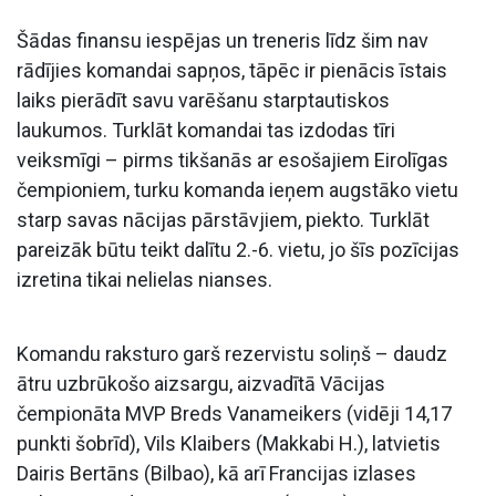
Šādas finansu iespējas un treneris līdz šim nav
rādījies komandai sapņos, tāpēc ir pienācis īstais
laiks pierādīt savu varēšanu starptautiskos
laukumos. Turklāt komandai tas izdodas tīri
veiksmīgi – pirms tikšanās ar esošajiem Eirolīgas
čempioniem, turku komanda ieņem augstāko vietu
starp savas nācijas pārstāvjiem, piekto. Turklāt
pareizāk būtu teikt dalītu 2.-6. vietu, jo šīs pozīcijas
izretina tikai nelielas nianses.
Komandu raksturo garš rezervistu soliņš – daudz
ātru uzbrūkošo aizsargu, aizvadītā Vācijas
čempionāta MVP Breds Vanameikers (vidēji 14,17
punkti šobrīd), Vils Klaibers (Makkabi H.), latvietis
Dairis Bertāns (Bilbao), kā arī Francijas izlases