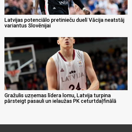
Latvijas potenciālo pretinieču duelī Vācija neatstāj
variantus Slovēnijai
Gražulis uzņemas līdera lomu, Latvija turpina
pārsteigt pasauli un ielaužas PK ceturtdaļfinālā