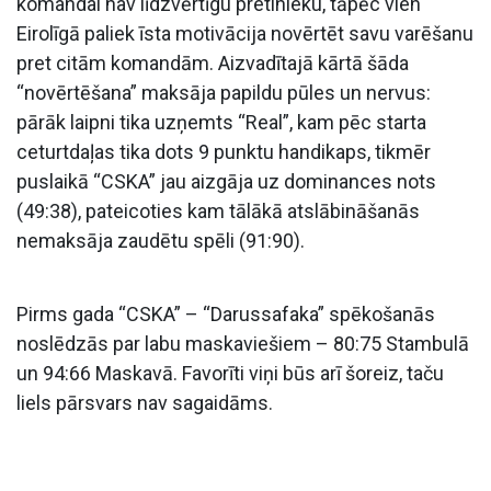
komandai nav līdzvērtīgu pretinieku, tāpēc vien
Eirolīgā paliek īsta motivācija novērtēt savu varēšanu
pret citām komandām. Aizvadītajā kārtā šāda
“novērtēšana” maksāja papildu pūles un nervus:
pārāk laipni tika uzņemts “Real”, kam pēc starta
ceturtdaļas tika dots 9 punktu handikaps, tikmēr
puslaikā “CSKA” jau aizgāja uz dominances nots
(49:38), pateicoties kam tālākā atslābināšanās
nemaksāja zaudētu spēli (91:90).
Pirms gada “CSKA” – “Darussafaka” spēkošanās
noslēdzās par labu maskaviešiem – 80:75 Stambulā
un 94:66 Maskavā. Favorīti viņi būs arī šoreiz, taču
liels pārsvars nav sagaidāms.