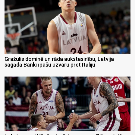
Gražulis dominē un rāda aukstasinību, Latvija
sagādā Banki īpašu uzvaru pret Itāliju