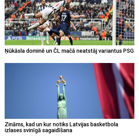
Ņūkāsla dominē un ČL mačā neatstāj variantus PSG
Zināms, kad un kur notiks Latvijas basketbola
izlases svinīgā sagaidīšana