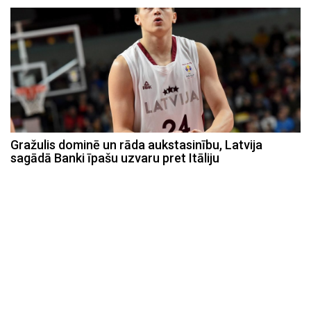
Gražulis dominē un rāda aukstasinību, Latvija
sagādā Banki īpašu uzvaru pret Itāliju