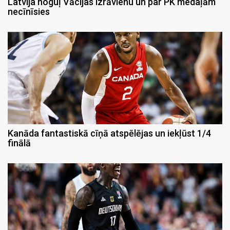
Latvija noguļ Vācijas izrāvienu un par PK medaļām
necīnīsies
Kanāda fantastiskā cīņā atspēlējas un iekļūst 1/4
finālā