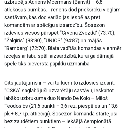
uzbrucējs Adriens Moermans (Banvit) – 6,8
atlēkošās bumbas. Treneris dod priekšroku vieglam
sastāvam, kas dod variācijas iespējas pret
komandām ar spēcīgu aizsardzību. Šosezon
izdevies viesos pārspēt “Crvena Zvezda” (73:70),
“Žalgiris” (83:80), “UNICS” (94:87) un mājās
“Bamberg” (72:70). Blata vadītās komandas vienmēr
izceļas ar labu spēli aizsardzībā, kurai gaidāmajā
spēlē tiks pievērsta papildu uzmanība.
Cits jautājums ir – vai turkiem to izdosies izdarīt:
“CSKA” saglabājuši uzvarētāju sastāvu, ieskaitot
labāko uzbrukuma duo Nando De Kolo – Miloš
Teodosičs (21,6 punkti + 3,6 rez. piespēles un 13,6
pk + 8,7 r.p. attiecīgi). Šosezon komanda startējusi
bez zaudētiem punktiem – iekšējā čempionātā