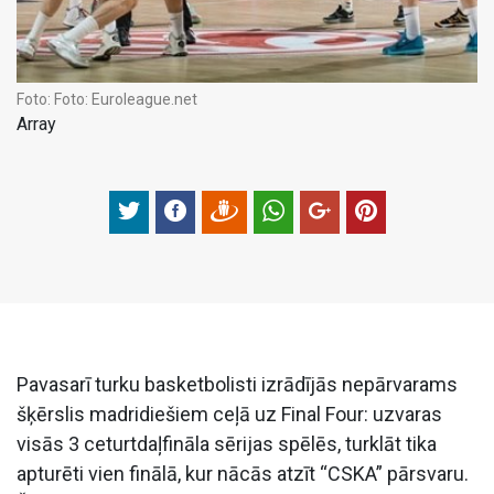
Foto:
Foto: Euroleague.net
Array
Pavasarī turku basketbolisti izrādījās nepārvarams
šķērslis madridiešiem ceļā uz Final Four: uzvaras
visās 3 ceturtdaļfināla sērijas spēlēs, turklāt tika
apturēti vien finālā, kur nācās atzīt “CSKA” pārsvaru.