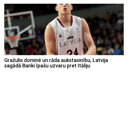
Gražulis dominē un rāda aukstasinību, Latvija
sagādā Banki īpašu uzvaru pret Itāliju