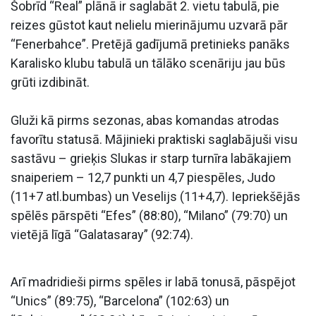
Šobrīd “Real” plānā ir saglabāt 2. vietu tabulā, pie
reizes gūstot kaut nelielu mierinājumu uzvarā pār
“Fenerbahce”. Pretējā gadījumā pretinieks panāks
Karalisko klubu tabulā un tālāko scenāriju jau būs
grūti izdibināt.
Gluži kā pirms sezonas, abas komandas atrodas
favorītu statusā. Mājinieki praktiski saglabājuši visu
sastāvu – grieķis Slukas ir starp turnīra labākajiem
snaiperiem – 12,7 punkti un 4,7 piespēles, Judo
(11+7 atl.bumbas) un Veselijs (11+4,7). Iepriekšējās
spēlēs pārspēti “Efes” (88:80), “Milano” (79:70) un
vietējā līgā “Galatasaray” (92:74).
Arī madridieši pirms spēles ir labā tonusā, pāspējot
“Unics” (89:75), “Barcelona” (102:63) un