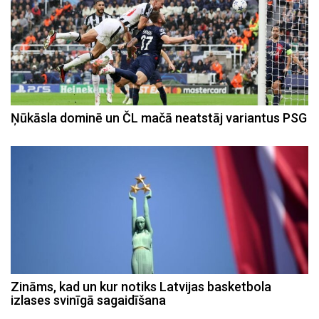
Ņūkāsla dominē un ČL mačā neatstāj variantus PSG
Zināms, kad un kur notiks Latvijas basketbola
izlases svinīgā sagaidīšana