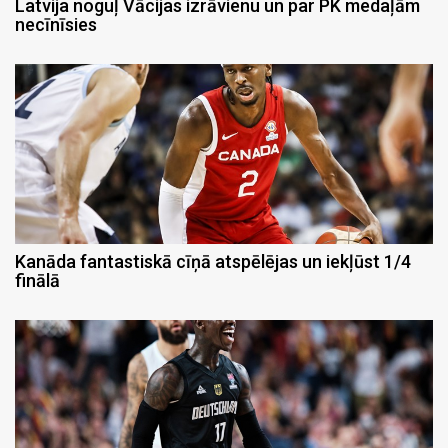
Latvija noguļ Vācijas izrāvienu un par PK medaļām
necīnīsies
Kanāda fantastiskā cīņā atspēlējas un iekļūst 1/4
finālā