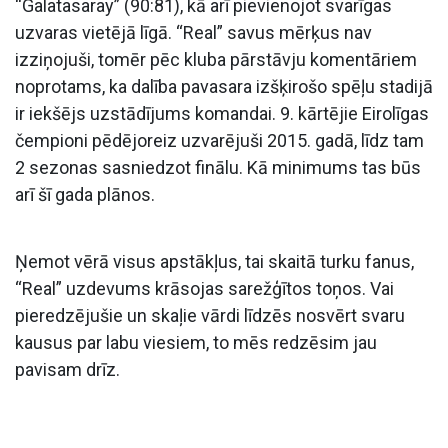
“Galatasaray” (90:81), kā arī pievienojot svarīgas
uzvaras vietējā līgā. “Real” savus mērķus nav
izziņojuši, tomēr pēc kluba pārstāvju komentāriem
noprotams, ka dalība pavasara izšķirošo spēļu stadijā
ir iekšējs uzstādījums komandai. 9. kārtējie Eirolīgas
čempioni pēdējoreiz uzvarējuši 2015. gadā, līdz tam
2 sezonas sasniedzot finālu. Kā minimums tas būs
arī šī gada plānos.
Ņemot vērā visus apstākļus, tai skaitā turku fanus,
“Real” uzdevums krāsojas sarežģītos toņos. Vai
pieredzējušie un skaļie vārdi līdzēs nosvērt svaru
kausus par labu viesiem, to mēs redzēsim jau
pavisam drīz.