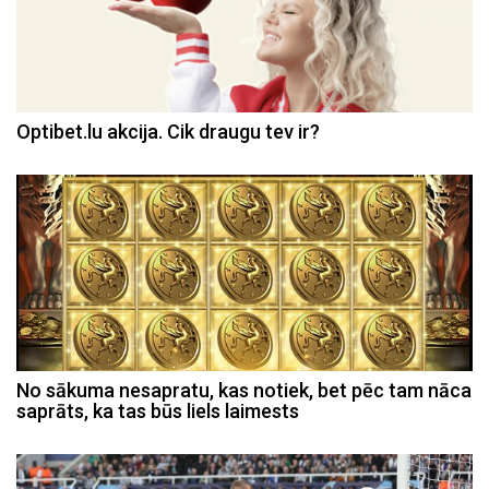
Optibet.lu akcija. Cik draugu tev ir?
No sākuma nesapratu, kas notiek, bet pēc tam nāca
saprāts, ka tas būs liels laimests