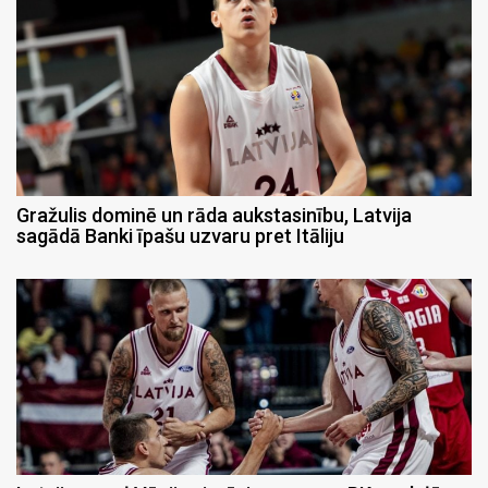
Gražulis dominē un rāda aukstasinību, Latvija
sagādā Banki īpašu uzvaru pret Itāliju