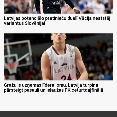
Latvijas potenciālo pretinieču duelī Vācija neatstāj
variantus Slovēnijai
Gražulis uzņemas līdera lomu, Latvija turpina
pārsteigt pasauli un ielaužas PK ceturtdaļfinālā