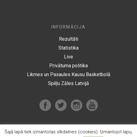
INFORMĀCIJA
Rezultāti
Statistika
Live
Privātuma politika
Likmes un Pasaules Kausu Basketbolā
Spēļu Zāles Latvijā
Šajā lapā tiek izmantotas sīkdatnes (cookies). Izmantojot lapu,