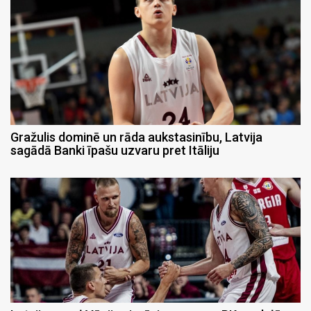
Gražulis dominē un rāda aukstasinību, Latvija
sagādā Banki īpašu uzvaru pret Itāliju