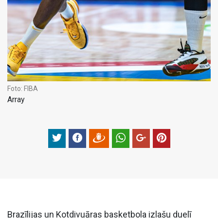
Foto:
FIBA
Array
Brazīlijas un Kotdivuāras basketbola izlašu duelī