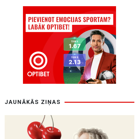
JAUNĀKĀS ZIŅAS