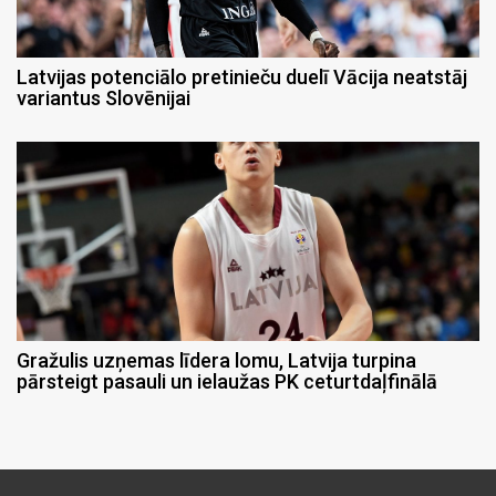
Latvijas potenciālo pretinieču duelī Vācija neatstāj
variantus Slovēnijai
Gražulis uzņemas līdera lomu, Latvija turpina
pārsteigt pasauli un ielaužas PK ceturtdaļfinālā