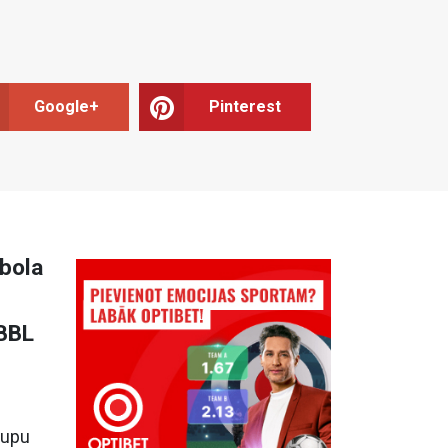
Google+
Pinterest
tbola
 BBL
rupu