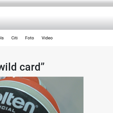
ls
Citi
Foto
Video
wild card”