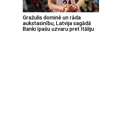
Gražulis dominē un rāda
aukstasinību, Latvija sagādā
Banki īpašu uzvaru pret Itāliju