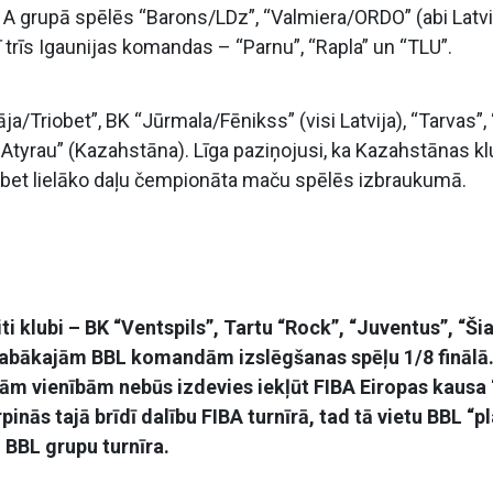
s. A grupā spēlēs “Barons/LDz”, “Valmiera/ORDO” (abi Latvi
rī trīs Igaunijas komandas – “Parnu”, “Rapla” un “TLU”.
ja/Triobet”, BK “Jūrmala/Fēnikss” (visi Latvija), “Tarvas”,
sy Atyrau” (Kazahstāna). Līga paziņojusi, ka Kazahstānas k
, bet lielāko daļu čempionāta maču spēlēs izbraukumā.
ti klubi – BK “Ventspils”, Tartu “Rock”, “Juventus”, “Šia
 labākajām BBL komandām izslēgšanas spēļu 1/8 finālā.
cām vienībām nebūs izdevies iekļūt FIBA Eiropas kausa 
inās tajā brīdī dalību FIBA turnīrā, tad tā vietu BBL “p
BBL grupu turnīra.