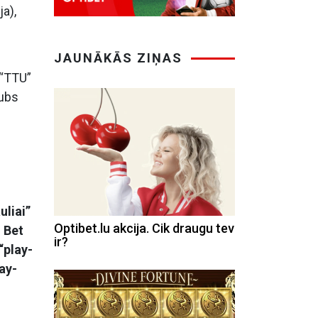
ja),
JAUNĀKĀS ZIŅAS
 “TTU”
lubs
uliai”
Optibet.lu akcija. Cik draugu tev
 Bet
ir?
“play-
lay-