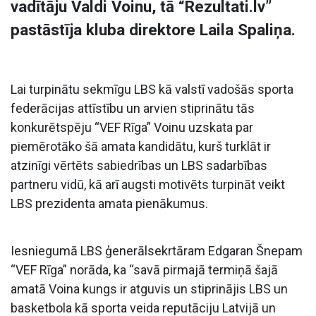
vadītāju Valdi Voinu, tā “Rezultati.lv”
pastāstīja kluba direktore Laila Spaliņa.
Lai turpinātu sekmīgu LBS kā valstī vadošās sporta
federācijas attīstību un arvien stiprinātu tās
konkurētspēju “VEF Rīga” Voinu uzskata par
piemērotāko šā amata kandidātu, kurš turklāt ir
atzinīgi vērtēts sabiedrības un LBS sadarbības
partneru vidū, kā arī augsti motivēts turpināt veikt
LBS prezidenta amata pienākumus.
Iesniegumā LBS ģenerālsekrtāram Edgaran Šnepam
“VEF Rīga” norāda, ka “savā pirmajā termiņā šajā
amatā Voina kungs ir atguvis un stiprinājis LBS un
basketbola kā sporta veida reputāciju Latvijā un