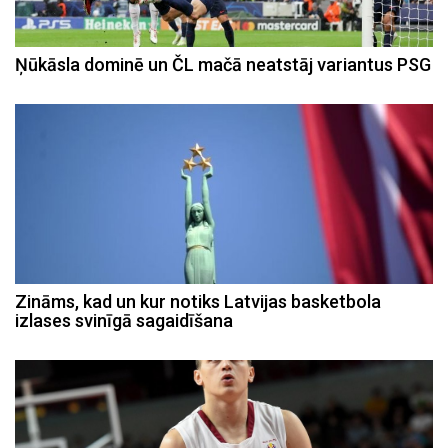
Ņūkāsla dominē un ČL mačā neatstāj variantus PSG
Zināms, kad un kur notiks Latvijas basketbola
izlases svinīgā sagaidīšana