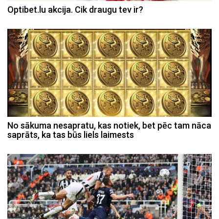
Optibet.lu akcija. Cik draugu tev ir?
No sākuma nesapratu, kas notiek, bet pēc tam nāca
saprāts, ka tas būs liels laimests