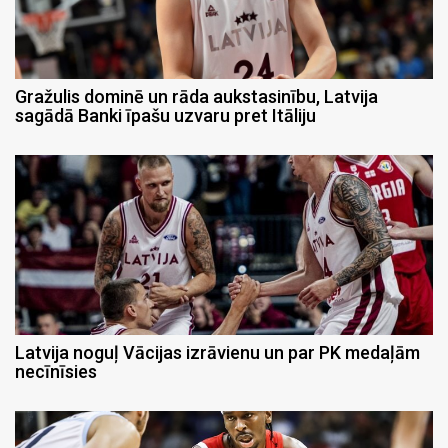
Gražulis dominē un rāda aukstasinību, Latvija
sagādā Banki īpašu uzvaru pret Itāliju
Latvija noguļ Vācijas izrāvienu un par PK medaļām
necīnīsies