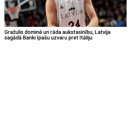
Gražulis dominē un rāda aukstasinību, Latvija
sagādā Banki īpašu uzvaru pret Itāliju