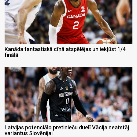
Kanāda fantastiskā cīņā atspēlējas un iekļūst 1/4
finālā
Latvijas potenciālo pretinieču duelī Vācija neatstāj
variantus Slovēnijai