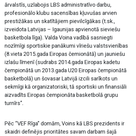
ārvalstīs, uzlabojis LBS administratīvo darbu,
profesionālo klubu sacensības kļuvušas arvien
prestižākas un skatītājiem pievilcīgākas (t.sk.,
izveidota Latvijas – Igaunijas apvienotā sieviešu
basketbola līga). Valda Voina vadībā sasniegti
nozīmīgi sportiskie panākumi vīriešu valstsvienības
(8.vieta 2015.gada Eiropas čemionātā) un jauniešu
izlašu līmenī (sudrabs 2014.gada Eiropas kadetu
čempionātā un 2013.gada U20 Eiropas čempionātā
basketbolā) un šovasar Latvijā izcili sarīkots un
sekmīgi kā organizatoriski, tā sportiski un finansiāli
aizvadīts Eiropas čempionāta basketbolā grupu
turnīrs”.
Pēc “VEF Rīga” domām, Voins kā LBS prezidents ir
skaidri definējis prioritātes savam darbam šajā