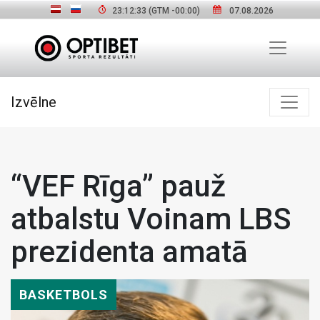
23:12:34
(GTM
-00:00
)
07.08.2026
Izvēlne
“VEF Rīga” pauž
atbalstu Voinam LBS
prezidenta amatā
BASKETBOLS