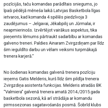
pozīcijās, taču komandas parādītais sniegums, jo
īpaši pēdējā mēneša laikā Latvijas Basketbola līgas
ietvaros, kad komanda 4 spēlēs piedzīvoja 3
zaudējumus – Jelgavai, Jēkabpilij un Jūrmalai, ir
neapmierinošs. Izvērtējot vairākus aspektus, tika
pieņemts lēmums pārtraukt sadarbību ar komandas
galveno treneri. Paldies Ainaram Zvirgzdiņam par līdz
šim ieguldīto darbu un vēlam veiksmi turpmākajā
trenera karjerā.”
No šodienas komandas galvenā trenera pozīciju
ieņems Gatis Melderis, kurš līdz šim pildīja trenera
Zvirgzdiņa asistenta funkcijas. Melderis atradās BK
“Valmiera” galvenā trenera amatā 2014./2015.gada
basketbola sezonā, kā arī strādāja ar komandu
pirmssezonas sagatavošanās posmā. Šobrīd klubs