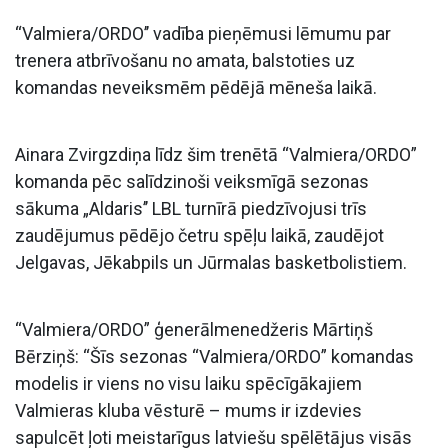
“Valmiera/ORDO’’ vadība pieņēmusi lēmumu par
trenera atbrīvošanu no amata, balstoties uz
komandas neveiksmēm pēdējā mēneša laikā.
Ainara Zvirgzdiņa līdz šim trenētā “Valmiera/ORDO”
komanda pēc salīdzinoši veiksmīgā sezonas
sākuma „Aldaris’’ LBL turnīrā piedzīvojusi trīs
zaudējumus pēdējo četru spēļu laikā, zaudējot
Jelgavas, Jēkabpils un Jūrmalas basketbolistiem.
“Valmiera/ORDO” ģenerālmenedžeris Mārtiņš
Bērziņš: “Šīs sezonas “Valmiera/ORDO” komandas
modelis ir viens no visu laiku spēcīgākajiem
Valmieras kluba vēsturē – mums ir izdevies
sapulcēt ļoti meistarīgus latviešu spēlētājus visās