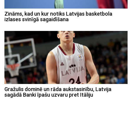
Zināms, kad un kur notiks Latvijas basketbola
izlases svinīgā sagaidīšana
Gražulis dominē un rāda aukstasinību, Latvija
sagādā Banki īpašu uzvaru pret Itāliju