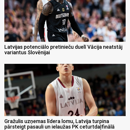
Latvijas potenciālo pretinieču duelī Vācija neatstāj
variantus Slovēnijai
Gražulis uzņemas līdera lomu, Latvija turpina
pārsteigt pasauli un ielaužas PK ceturtdaļfinālā