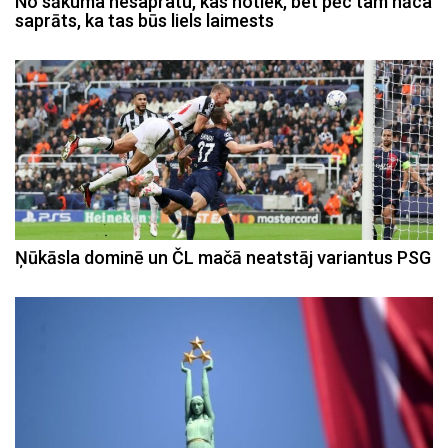
No sākuma nesapratu, kas notiek, bet pēc tam nāca
saprāts, ka tas būs liels laimests
Ņūkāsla dominē un ČL mačā neatstāj variantus PSG