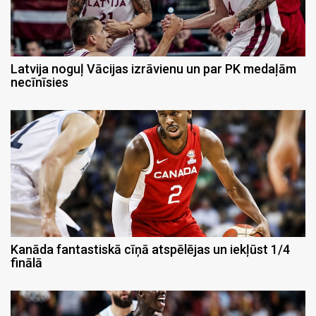
Latvija noguļ Vācijas izrāvienu un par PK medaļām
necīnīsies
Kanāda fantastiskā cīņā atspēlējas un iekļūst 1/4
finālā