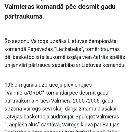
Valmieras komandā pēc desmit gadu
pārtraukuma.
Šo sezonu Vairogs uzsāka Lietuvas čempionāta
komandā Paņevežas “Lietkabelis”, tomēr traumas
dēļ basketbolists laukumā izgāja vien četrās spēlēs
un janvārī pārtrauca sadarbību ar Lietuvas komandu.
195 cm garais uzbrucējs pievienojies
“Valmiera/ORDO” komandai pēc desmit gadu
pārtraukuma – tieši Valmierā 2005./2006. gada
sezonā Vairogs sevi skaļi darīja zināmu plašākai
Latvijas basketbola auditorijai. Spēlējot Valmieras
“Lāčplēša alus” sastāvā, Vairogs kļuva par Baltijas