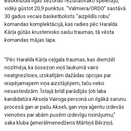
Basketbola līgas sezonas rezultatīvāko spēlētāju,
vidēji gūstot 20,9 punktus. “Valmiera/ORDO” sastāvā
30 gadus vecais basketbolists “aizpildīs robu”
komandas komplektācijā, kas radies pēc Haralda
Kārļa gūtās krustenisko saišu traumas, tā vēsta
komandas mājas lapa.
“Pēc Haralda Kārļa ceļgala traumas, kas diemžēl
nozīmēja, ka šosezon viņš laukumā vairs
neatgriezīsies, izskatījām dažādas opcijas par
iespējamajiem viņa aizstājējiem, taču neko
nesasteidzām. Īstajā brīdī parādījās ļoti laba
kandidatūra Akseļa Vairoga personā un ilgākā sarunu
procesā gan ar pašu Akseli, gan viņa aģentu izdevās
vienoties par abām pusēm izdevīgu risinājumu,”
saka kluba ģenerālmenedžeris Mārtiņš Bērziņš.