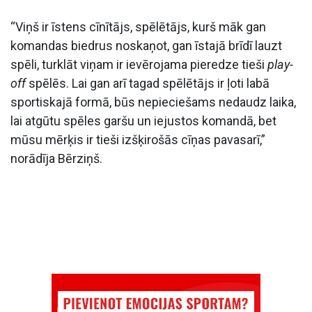
“Viņš ir īstens cīnītājs, spēlētājs, kurš māk gan
komandas biedrus noskaņot, gan īstajā brīdī lauzt
spēli, turklāt viņam ir ievērojama pieredze tieši
play-
off
spēlēs. Lai gan arī tagad spēlētājs ir ļoti labā
sportiskajā formā, būs nepieciešams nedaudz laika,
lai atgūtu spēles garšu un iejustos komandā, bet
mūsu mērķis ir tieši izšķirošās cīņas pavasarī,”
norādīja Bērziņš.