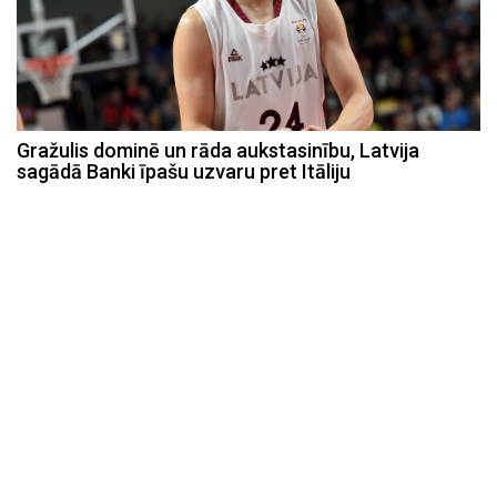
Gražulis dominē un rāda aukstasinību, Latvija
sagādā Banki īpašu uzvaru pret Itāliju