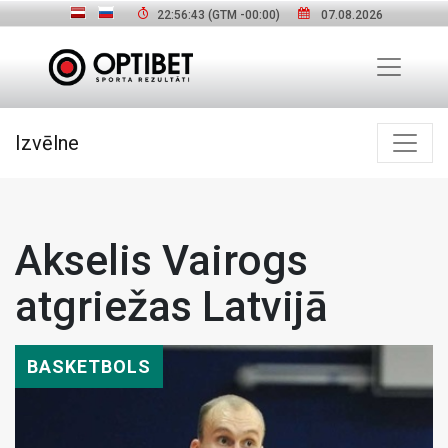
22:56:44
(GTM
-00:00
)
07.08.2026
Izvēlne
Akselis Vairogs
atgriežas Latvijā
BASKETBOLS