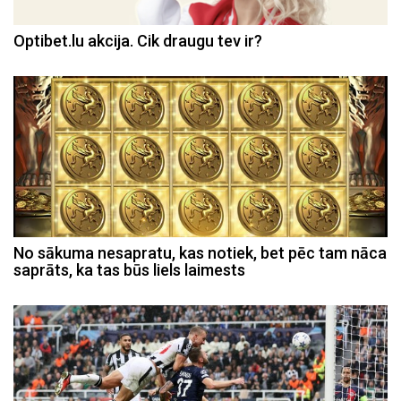
Optibet.lu akcija. Cik draugu tev ir?
No sākuma nesapratu, kas notiek, bet pēc tam nāca
saprāts, ka tas būs liels laimests