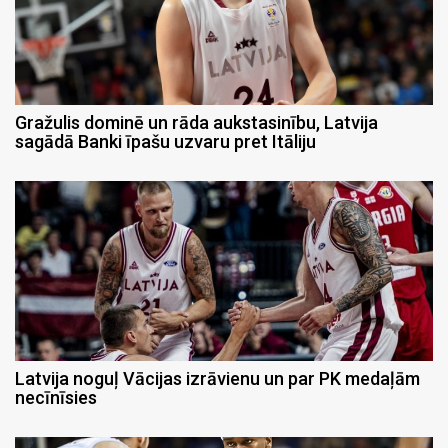
Gražulis dominē un rāda aukstasinību, Latvija
sagādā Banki īpašu uzvaru pret Itāliju
Latvija noguļ Vācijas izrāvienu un par PK medaļām
necīnīsies