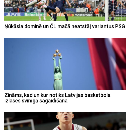
Ņūkāsla dominē un ČL mačā neatstāj variantus PSG
Zināms, kad un kur notiks Latvijas basketbola
izlases svinīgā sagaidīšana