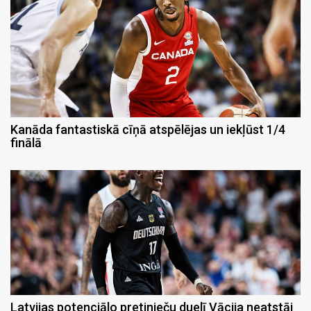
Kanāda fantastiskā cīņā atspēlējas un iekļūst 1/4
finālā
Latvijas potenciālo pretinieču duelī Vācija neatstāj