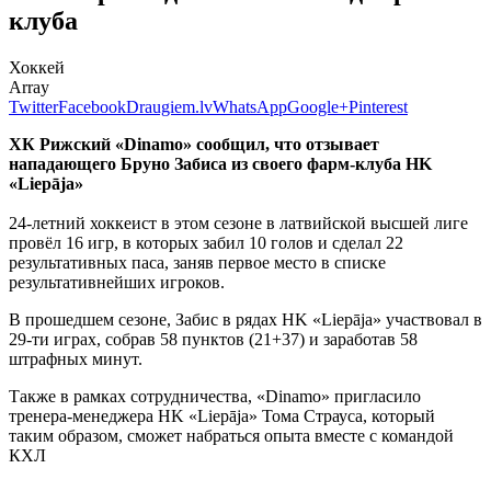
клуба
Хоккей
Array
Twitter
Facebook
Draugiem.lv
WhatsApp
Google+
Pinterest
ХК Рижский
«Dinamo» сообщил, что отзывает
нападающего Бруно Забиса из своего фарм-клуба
HK
«Liepāja»
24-летний хоккеист в этом сезоне в латвийской высшей лиге
провёл 16 игр, в которых забил 10 голов и сделал 22
результативных паса, заняв первое место в списке
результативнейших игроков.
В прошедшем сезоне, Забис в рядах HK «Liepāja» участвовал в
29-ти играх, собрав 58 пунктов (21+37) и заработав 58
штрафных минут.
Также в рамках сотрудничества, «Dinamo» пригласило
тренера-менеджера HK «Liepāja» Тома Страуса, который
таким образом, сможет набраться опыта вместе с командой
КХЛ