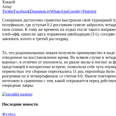
Хоккей
Array
Twitter
Facebook
Draugiem.lv
WhatsApp
Google+
Pinterest
Соперники достаточно грамотно выстроили свой турнирный пут
полуфинале, где уступая 0:2 россиянам сумели забросить четы
свои планы. К тому же времени на отдых после такого напряже
плей-офф, нанесли здесь поражения швейцарцам (3:1), соседям 
завоевать золото в третий раз подряд.
То, что родоначальники хоккея получили преимущество в виде
отведенное на восстановление время. Во всяком случае в четы
короны», в отличие от оппонента, не рвали жилы в погоне за ф
предстоящей в воскресенье встрече, позволили себе чуть поу
первенствах эти сборные пересекались 11 раз, европейцы били 
разгромив их в четвертьфинале со счетом 6:0. Нынче повторени
ничтожен в сравнении с тем, какой открывается перед действу
очередные лавры.
Последние новости
Футбол