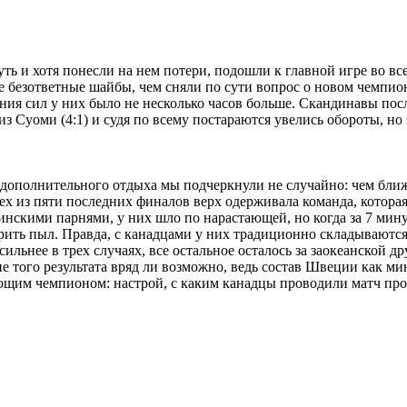
ь и хотя понесли на нем потери, подошли к главной игре во вс
ре безответные шайбы, чем сняли по сути вопрос о новом чемпи
ния сил у них было не несколько часов больше. Скандинавы пос
из Суоми (4:1) и судя по всему постараются увелись обороты, н
 дополнительного отдыха мы подчеркнули не случайно: чем ближ
рех из пяти последних финалов верх одерживала команда, котора
инскими парнями, у них шло по нарастающей, но когда за 7 минут
мерить пыл. Правда, с канадцами у них традиционно складывают
сильнее в трех случаях, все остальное осталось за заокеанской 
е того результата вряд ли возможно, ведь состав Швеции как ми
ющим чемпионом: настрой, с каким канадцы проводили матч прот