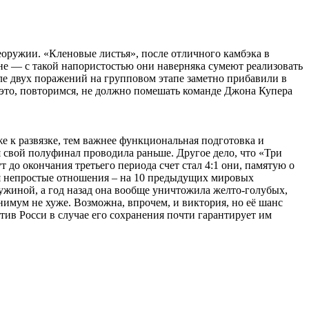
еоружии. «Кленовые листья», после отличного камбэка в
оне — с такой напористостью они наверняка сумеют реализовать
ле двух поражений на групповом этапе заметно прибавили в
о это, повторимся, не должно помешать команде Джона Купера
е к развязке, тем важнее функциональная подготовка и
я свой полуфинал проводила раньше. Другое дело, что «Три
 до окончания третьего периода счет стал 4:1 они, памятую о
ся непростые отношения – на 10 предыдущих мировых
дружиной, а год назад она вообще уничтожила желто-голубых,
нимум не хуже. Возможна, впрочем, и виктория, но её шанс
ив Росси в случае его сохранения почти гарантирует им