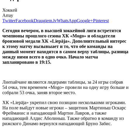
Хоккей
Array
Twitter
Facebook
Draugiem.lv
WhatsApp
Google+
Pinterest
Сегодня вечером, в высшей хоккейной лиги встретятся
чемпионы прошлого сезона ХК «Mogo» и обладатели
бронзовой медали ХК «Liepāja». Дополнительный интерес
к этому матчу вызывыает и то, что обе команды на
данный момент находятся в самом верху таблицы, разница
между ними всего в одно очко. Начало матча
запланировано в 19:15.
Лиепайчане являются лидерами таблицы, за 24 игры собрав
54 очка, тем временем «Mogo» провели на одну игру больше и
собрали 53 очка, заняв второе место.
ХК «Liepāja» укрепил свою позицию несколькими игроками.
На поле выйдут новые игроки – защитник Мартиньш Оскарс
Фрейманис и нападающий Мартин Лавров, а также
нападающий Алдис Аболиньш. Также обратно в команду из
рижского Динамо вернулся нападающий Бруно Забис.