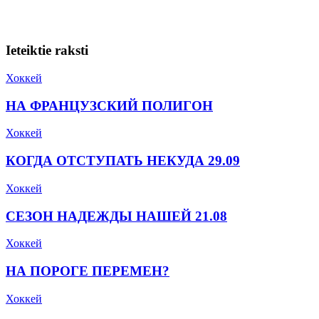
Ieteiktie raksti
Хоккей
НА ФРАНЦУЗСКИЙ ПОЛИГОН
Хоккей
КОГДА ОТСТУПАТЬ НЕКУДА 29.09
Хоккей
СЕЗОН НАДЕЖДЫ НАШЕЙ 21.08
Хоккей
НА ПОРОГЕ ПЕРЕМЕН?
Хоккей