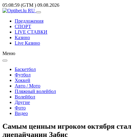
05:08:59
(GTM
)
09.08.2026
Предложения
СПОРТ
LIVE СТАВКИ
Казино
Live Казино
Меню
Баскетбол
Футбол
Хоккей
Авто / Мото
Пляжный волейбол
Волейбол
Другие
Фото
Видео
Самым ценным игроком октября стал
лиепайчанин Забис