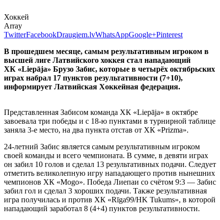
Хоккей
Array
Twitter
Facebook
Draugiem.lv
WhatsApp
Google+
Pinterest
В прошедшем месяце, самым результативным игроком в
высшей лиге Латвийского хоккея стал нападающий
ХК
«Liepāja» Брузо Забис, которые в четырёх октябрьских
играх набрал 17 пунктов результативности (7+10),
информирует Латвийская Хоккейная федерация.
Представленная Забисом команда ХК «Liepāja» в октябре
завоевала три победы и с 18-ю пунктами в турнирной таблице
заняла 3-е место, на два пункта отстав от ХК «Prizma».
24-летний Забис является самым результативным игроком
своей команды и всего чемпионата. В сумме, в девяти играх
он забил 10 голов и сделал 13 результативных подачи. Следует
отметить великолепную игру нападающего против нынешних
чемпионов ХК «Mogo». Победа Лиепаи со счётом 9:3 — Забис
забил гол и сделал 3 хороших подачи. Также результативная
игра получилась и против ХК «Rīga99/HK Tukums», в которой
нападающий заработал 8 (4+4) пунктов результативности.