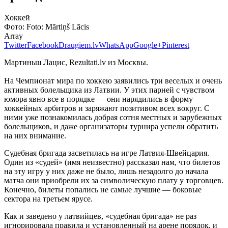
Хоккей
Фото:
Foto: Mārtiņš Lācis
Array
Twitter
Facebook
Draugiem.lv
WhatsApp
Google+
Pinterest
Мартиньш Лацис, Rezultati.lv из Москвы.
На Чемпионат мира по хоккею заявились три веселых и очень
активных болельщика из Латвии. У этих парней с чувством
юмора явно все в порядке — они нарядились в форму
хоккейных арбитров и заряжают позитивом всех вокруг. С
ними уже познакомилась добрая сотня местных и зарубежных
болельщиков, и даже организаторы турнира успели обратить
на них внимание.
Судебная бригада засветилась на игре Латвия-Швейцария.
Один из «судей» (имя неизвестно) рассказал нам, что билетов
на эту игру у них даже не было, лишь незадолго до начала
матча они приобрели их за символическую плату у торговцев.
Конечно, билеты попались не самые лучшие — боковые
сектора на третьем ярусе.
Как и заведено у латвийцев, «судебная бригада» не раз
игнорировала правила и установленный на арене порядок, и