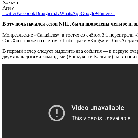
Хоккей
Array
Twitter
Facebook
Draugiem.lv
WhatsApp
Google+
Pinterest
В эту ночь начался сезон NHL, были проведены четыре иг
Монреальские «Canadiens» в гостях со счётом 3:1 переиграли «
Сан-Хосе также со счётом 5:1 обыграли «Kings» из Лос-Анджел
В первый вечер следует выделить два события — в первую оче
двумя канадскими командами (Ванкувер и Калгари) на второй с