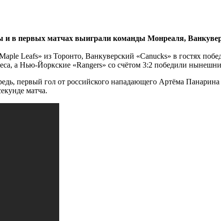
ры и в первых матчах выиграли команды Монреаля, Ванкувер
Maple Leafs» из Торонто, Ванкуверский «Canucks» в гостях побед
еса, а Нью-Йоркские «Rangers» со счётом 3:2 победили нынешни
редь, первый гол от российского нападающего Артёма Панарина 
екунде матча.