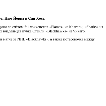
а, Нью-Йорка и Сан-Хосе.
или со счётом 5:1 хоккеистов «Flames» из Калгари, «Sharks» из
х владельцев кубка Стенли «Blackhawks» из Чикаго.
в матче за NHL «Blackhawks», а также потасовочка между