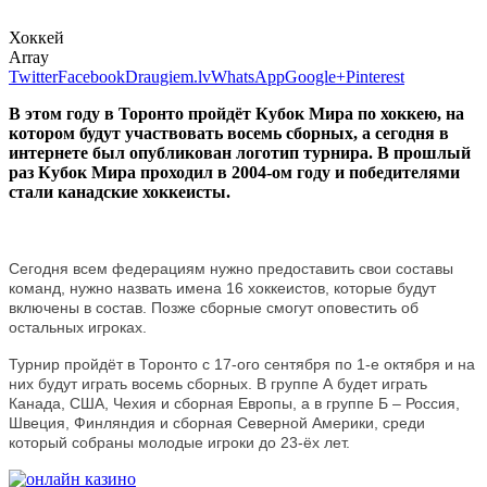
Хоккей
Array
Twitter
Facebook
Draugiem.lv
WhatsApp
Google+
Pinterest
В этом году в Торонто пройдёт Кубок Мира по хоккею, на
котором будут участвовать восемь сборных, а сегодня в
интернете был опубликован логотип турнира. В прошлый
раз Кубок Мира проходил в 2004-ом году и победителями
стали канадские хоккеисты.
Сегодня всем федерациям нужно предоставить свои составы
команд, нужно назвать имена 16 хоккеистов, которые будут
включены в состав. Позже сборные смогут оповестить об
остальных игроках.
Турнир пройдёт в Торонто с 17-ого сентября по 1-е октября и на
них будут играть восемь сборных. В группе А будет играть
Канада, США, Чехия и сборная Европы, а в группе Б – Россия,
Швеция, Финляндия и сборная Северной Америки, среди
который собраны молодые игроки до 23-ёх лет.