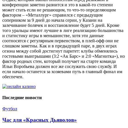
конференции заметно разнится и это в какой-то степени
может стать если не решающим, то что-то определяющим
фактором – «Металлург» справился с предыдущим
соперником за 9 дней до начала серии, у Казани на
залечивание болячек и восстановление будет 5 дней. Кроме
того уральцы имеют лучшие в лиге реализацию большинства
и статистику игры в меньшинстве, хотя эти данные
соотносятся с регулярным первенством, в плей-офф они не
слишком заметны. Как и в предыдущей паре, в двух играх
сезона между собой достигнут паритет: клубы обменялись
гостевыми выигрышами (3:2 «Ак Барс» и 2:0 «Магнитка»), но
фактор родных стен, который получает на старте команда
Ильи Воробьева должен все же сослужить свою службу. И
если начало останется за хозяевами путь в главный финал им
обеспечен.
Последние новости
Футбол
Час для «Красных Дьяволов»