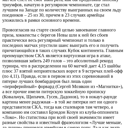
триумфов, начатую в регулярном чемпионате, где стал
лучшим на Западе по количеству выигранных на своем льду
поединков – 25 из 30, причем в 23 случаях армейцы
уложились в рамки основного времени.
Провозгласив на старте своей целью завоевание главного
приза, хоккеисты с берегов Невы шли к ней без сбоев
практически весь регулярный чемпионат и только в
последних матчах упустили шанс выиграть его и получить
причитающийся в таких случаях Кубок континента. Главным
преимуществом СКА является виртуозная игра в атаке,
позволившая забить 249 голов – это абсолютный рекорд
турнира, что в распределении на 60 матчей дает 4,15 шайбы
плюс 37 взятий неприятельских ворот в 9 встречах плей-офф
(по 4,11). Правда, если в первом из этих соревнований в
пятерке лучших бомбардиров был лишь один
«периферийный» форвард (Сергей Мозякин из «Магнитки»),
а все прочие имели питерскую хоккейную прописку
(Ковальчук, Щипачев, Гусев, Дадонов), то в нокаут-раунде
картина менее радужная – в той же пятерки нет ни одного
представителя СКА, тогда как сталеваров там четверо, а
компанию им составил Брэндон Козун из клуба-оппонента
«Локо». Но статистика при всей своей значимости имеет
разные свойства и известный фразеологизм «Лучше меньше,
да лучше» пришелся армейцам в самую пору. Да и как знать,