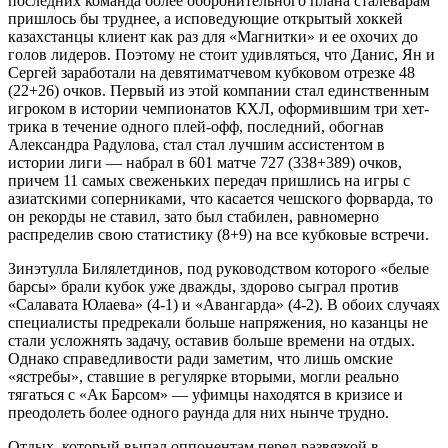
последних команда более оборонительного плана сталеварам
пришлось бы труднее, а исповедующие открытый хоккей
казахстанцы клиент как раз для «Магнитки» и ее охочих до
голов лидеров. Поэтому не стоит удивляться, что Данис, Ян и
Сергей заработали на девятиматчевом кубковом отрезке 48
(22+26) очков. Первый из этой компании стал единственным
игроком в истории чемпионатов КХЛ, оформившим три хет-
трика в течение одного плей-офф, последний, обогнав
Александра Радулова, стал стал лучшим ассистентом в
истории лиги — набрал в 601 матче 727 (338+389) очков,
причем 11 самых свеженьких передач пришлись на игры с
азиатскими соперниками, что касается чешского форварда, то
он рекорды не ставил, зато был стабилен, равномерно
распределив свою статистику (8+9) на все кубковые встречи.
Зинэтулла Билялетдинов, под руководством которого «белые
барсы» брали кубок уже дважды, здорово сыграл против
«Салавата Юлаева» (4-1) и «Авангарда» (4-2). В обоих случаях
специалисты предрекали больше напряжения, но казанцы не
стали усложнять задачу, оставив больше времени на отдых.
Однако справедливости ради заметим, что лишь омские
«ястребы», ставшие в регулярке вторыми, могли реально
тягаться с «Ак Барсом» — уфимцы находятся в кризисе и
преодолеть более одного раунда для них нынче трудно.
Отдых, который выпал оппонентам перед развязкой в