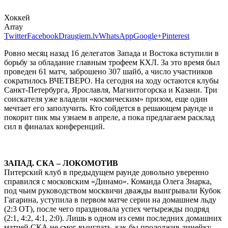
Хоккей
Array
Twitter
Facebook
Draugiem.lv
WhatsApp
Google+
Pinterest
Ровно месяц назад 16 делегатов Запада и Востока вступили в
борьбу за обладание главным трофеем КХЛ. За это время был
проведен 61 матч, заброшено 307 шайб, а число участников
сократилось ВЧЕТВЕРО. На сегодня на ходу остаются клубы
Санкт-Петербурга, Ярославля, Магнитогорска и Казани. Три
соискателя уже владели «космическим» призом, еще один
мечтает его заполучить. Кто сойдется в решающем раунде и
покорит пик мы узнаем в апреле, а пока предлагаем расклад
сил в финалах конференций.
ЗАПАД. СКА – ЛОКОМОТИВ
Питерский клуб в предыдущем раунде довольно уверенно
справился с московским «Динамо». Команда Олега Знарка,
под чьим руководством москвичи дважды выигрывали Кубок
Гагарина, уступила в первом матче серии на домашнем льду
(2:3 ОТ), после чего праздновала успех четырежды подряд
(2:1, 4:2, 4:1, 2:0). Лишь в одном из семи последних домашних
матчей СКА не смог выиграть, как бы продолжив линейку