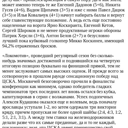
может именно теперь те же Евгений Дадонов (5+6), Никита
Гусев (4+6), Вадим Щипачев (3+5) и иже с ними Павел Дацюк
(3+5) и Илья Ковальчук (4+1) начнут набирать баллы и вернут
себе главенствующее положение. А ведь есть еще постоянно
нацеленные на ворота Ярно Коскиранта, Евгений Кетов,
Сергей Широков и не менее продуктивные игроки обороны
Патрик Херсли (3+6), Антон Белов (2+7) и безусловно
лучший пока кубковый голкипер Микко Коскинен, имеющий
94,2% отраженных бросков.
«Локомотив», проведший регулярный сезон без сколько-
нибудь значимых достижений и поднявшийся на четвертую
итоговую позицию буквально на финишной прямой, тем не
менее заслуживает самых высоких оценок. И прежде всего за
сотворенную в прошлом раунде сенсационную победу над
ЦСКА. Москвичей безоговорочно прочили в финалисты
конференции как минимум, однако победитель гладких
чемпионатов трех последних лет вновь остался без кубка,
капитулировав в серии с волжанами. Успех подопечных
Алексея Кудашова оказался еще и волевым, ведь поначалу
ярославцы уступали 1-2, но затем одержали три виктории
кряду, причем пропуская не более одной шайбы (2:4, 4:3, 1:2,
5:1, 2:1, 3:1). А между тем ставки на железнодорожников
делали разве что их самые преданные, да и то не каждый,
поклонники: зная, что ЦСКА имеет преимущество свой