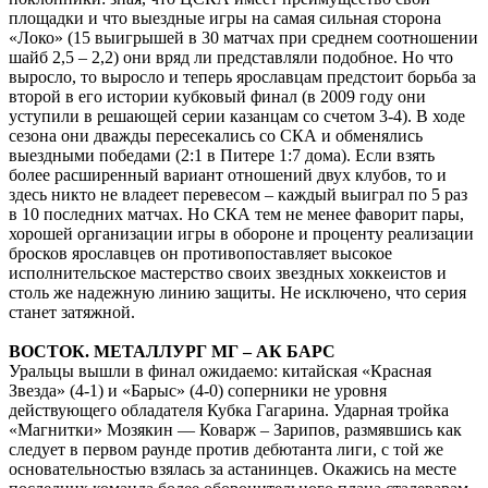
площадки и что выездные игры на самая сильная сторона
«Локо» (15 выигрышей в 30 матчах при среднем соотношении
шайб 2,5 – 2,2) они вряд ли представляли подобное. Но что
выросло, то выросло и теперь ярославцам предстоит борьба за
второй в его истории кубковый финал (в 2009 году они
уступили в решающей серии казанцам со счетом 3-4). В ходе
сезона они дважды пересекались со СКА и обменялись
выездными победами (2:1 в Питере 1:7 дома). Если взять
более расширенный вариант отношений двух клубов, то и
здесь никто не владеет перевесом – каждый выиграл по 5 раз
в 10 последних матчах. Но СКА тем не менее фаворит пары,
хорошей организации игры в обороне и проценту реализации
бросков ярославцев он противопоставляет высокое
исполнительское мастерство своих звездных хоккеистов и
столь же надежную линию защиты. Не исключено, что серия
станет затяжной.
ВОСТОК. МЕТАЛЛУРГ МГ – АК БАРС
Уральцы вышли в финал ожидаемо: китайская «Красная
Звезда» (4-1) и «Барыс» (4-0) соперники не уровня
действующего обладателя Кубка Гагарина. Ударная тройка
«Магнитки» Мозякин — Коварж – Зарипов, размявшись как
следует в первом раунде против дебютанта лиги, с той же
основательностью взялась за астанинцев. Окажись на месте