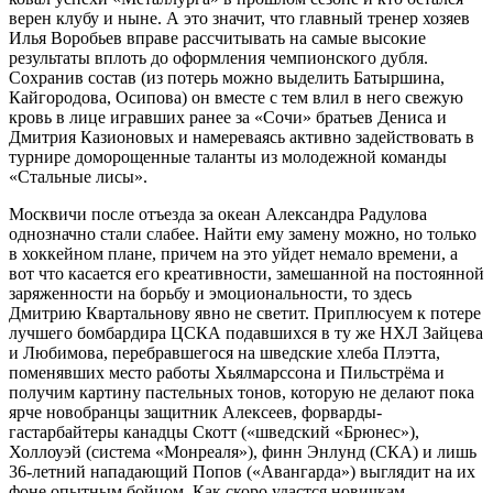
верен клубу и ныне. А это значит, что главный тренер хозяев
Илья Воробьев вправе рассчитывать на самые высокие
результаты вплоть до оформления чемпионского дубля.
Сохранив состав (из потерь можно выделить Батыршина,
Кайгородова, Осипова) он вместе с тем влил в него свежую
кровь в лице игравших ранее за «Сочи» братьев Дениса и
Дмитрия Казионовых и намереваясь активно задействовать в
турнире доморощенные таланты из молодежной команды
«Стальные лисы».
Москвичи после отъезда за океан Александра Радулова
однозначно стали слабее. Найти ему замену можно, но только
в хоккейном плане, причем на это уйдет немало времени, а
вот что касается его креативности, замешанной на постоянной
заряженности на борьбу и эмоциональности, то здесь
Дмитрию Квартальнову явно не светит. Приплюсуем к потере
лучшего бомбардира ЦСКА подавшихся в ту же НХЛ Зайцева
и Любимова, перебравшегося на шведские хлеба Плэтта,
поменявших место работы Хьялмарссона и Пильстрёма и
получим картину пастельных тонов, которую не делают пока
ярче новобранцы защитник Алексеев, форварды-
гастарбайтеры канадцы Скотт («шведский «Брюнес»),
Холлоуэй (система «Монреаля»), финн Энлунд (СКА) и лишь
36-летний нападающий Попов («Авангарда») выглядит на их
фоне опытным бойцом. Как скоро удастся новичкам