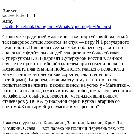
Хоккей
Фото:
Foto: KHL
Array
Twitter
Facebook
Draugiem.lv
WhatsApp
Google+
Pinterest
Стало уже традицией «маскировать» под кубковой вывеской –
так наверное лучше ложится на слух — игру N 1 регулярного
чемпионата. И выносить ее за скобки общего тура, хотя по
аналогии с футболом сие действо резоннее было обозвать
Суперкубком КХЛ (вариант Суперкубок России в данном
случае не прокатит, ибо обладателем приза имени первого
космонавта планеты или победителем гладкого первенства
могут стать теретически как хорваты, так и латыши с
китайцами). Впрочем, оставим эту тему на потом, а пока
попытаемся выяснить, каковы шансы на успех у «Магнитки»,
готова ли она продолжить в том же победном ключе весенний
марафон, который, как известно, увенчался выигрышем
сталеваров у ЦСКА финальной серии Кубка Гагарина со
счетом 4-3 или армейцы сумеют взять реванш?
Начнем с уральцев. Кошечкин, Зарипов, Коварж, Крис Ли,
Мозякин, Осала — вот далеко не полный перечень тех, кто
ковал успехи «Металлурга» в прошлом сезоне и кто остался