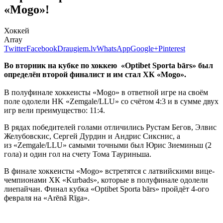
«Mogo»!
Хоккей
Array
Twitter
Facebook
Draugiem.lv
WhatsApp
Google+
Pinterest
Во вторник на кубке по хоккею «Optibet Sporta bārs» был
определён второй финалист и им стал ХК «
Mogo».
В полуфинале хоккеисты «Mogo» в ответной игре на своём
поле одолели HK «Zemgale/LLU» со счётом 4:3 и в сумме двух
игр вели преимущество: 11:4.
В рядах победителей голами отличились Рустам Бегов, Элвис
Желубовскис, Сергей Дурдин и Андрис Сикснис, а
из «Zemgale/LLU» самыми точными был Юрис Зиеминьш (2
гола) и один гол на счету Тома Тауриньша.
В финале хоккеисты «Mogo» встретятся с латвийскими вице-
чемпионами ХК «Kurbads», которые в полуфинале одолели
лиепайчан. Финал кубка «Optibet Sporta bārs» пройдёт 4-ого
февраля на «Arēnā Rīga».