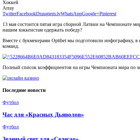
Хоккей
Array
Twitter
Facebook
Draugiem.lv
WhatsApp
Google+
Pinterest
13 мая состоится пятая игра сборной Латвии на Чемпионате мир
нашим хоккеистам одержать победу?
Вместе с букмекерами Optibet мы подготовили инфографику, в
команд.
Полный список коэффициентов на игры Чемпионата мира по 
Последние новости
Футбол
Час для «Красных Дьяволов»
Футбол
Зеленый свет для «Селесао»