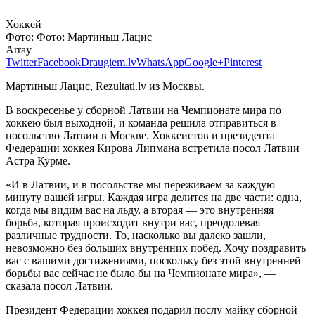
Хоккей
Фото:
Фото: Мартиньш Лацис
Array
Twitter
Facebook
Draugiem.lv
WhatsApp
Google+
Pinterest
Мартиньш Лацис, Rezultati.lv из Москвы.
В воскресенье у сборной Латвии на Чемпионате мира по
хоккею был выходной, и команда решила отправиться в
посольство Латвии в Москве. Хоккеистов и президента
Федерации хоккея Кирова Липмана встретила посол Латвии
Астра Курме.
«И в Латвии, и в посольстве мы переживаем за каждую
минуту вашей игры. Каждая игра делится на две части: одна,
когда мы видим вас на льду, а вторая — это внутренняя
борьба, которая происходит внутри вас, преодолевая
различные трудности. То, насколько вы далеко зашли,
невозможно без больших внутренних побед. Хочу поздравить
вас с вашими достижениями, поскольку без этой внутренней
борьбы вас сейчас не было бы на Чемпионате мира», —
сказала посол Латвии.
Президент Федерации хоккея подарил послу майку сборной