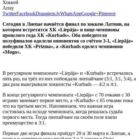
Хоккей
Array
Twitter
Facebook
Draugiem.lv
WhatsApp
Google+
Pinterest
Сегодня в Лиепае начнётся финал по хоккею Латвии, на
котором встретятся ХК «Liepāja» и вице-чемпионы
прошлого года ХК «Kurbads». Оба победителя
полуфиналов одолели оппонентов со счётом 3-1, «Liepāja»
победили ХК «Prizma», а «Kurbads одолел чемпионов
«Mogo».
В регулярном чемпионате «Liepāja» и «Kurbads» встречались
пять раз, на трёх из них побеждали лиепайчане (3:1, 3:1, 5:4), а
два раза выигрывали хоккеисты «Kurbads — 4:2 и 4:1.
В конце регулярного чемпионата «Liepāja» с 70 очками с 30
играми занимает первое место, а «Kurbads» с 65 очками пока
что на третьем месте. Напоминаем, что важная игра
состоялась на исходе чемпионата, когда решалась судьба
первого места. Тогда лиепайчане на своём поле взяли
преимущество в 3:1.
Первые две игры финала пройдут 29 и 30 марта в Лиепае, а
третья и четвёртая игра пройдут 2 и 3 апреля в Огре.