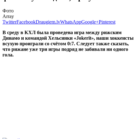
Фото
Array
Twitter
Facebook
Draugiem.lv
WhatsApp
Google+
Pinterest
В среду в КХЛ была проведена игра между рижским
Динамо и командой Хельсинки «Jokerit», наши хоккеисты
всухую проиграли со счётом 0:7. Следует также сказать,
что рижане уже три игры подряд не забивали ни одного
гола.