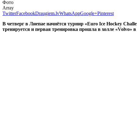
Фото
Array
Twitter
Facebook
Draugiem.lv
WhatsApp
Google+
Pinterest
В четверг в Лиепае начнётся турнир «Euro Ice Hockey Chal
тренируется и первая тренировка прошла в холле
«Volvo» в