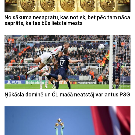
No sākuma nesapratu, kas notiek, bet pēc tam nāca
saprāts, ka tas būs liels laimests
Ņūkāsla dominē un ČL mačā neatstāj variantus PSG