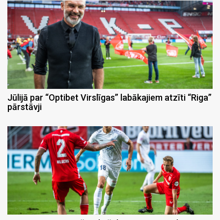
Jūlijā par “Optibet Virslīgas” labākajiem atzīti “Riga”
pārstāvji