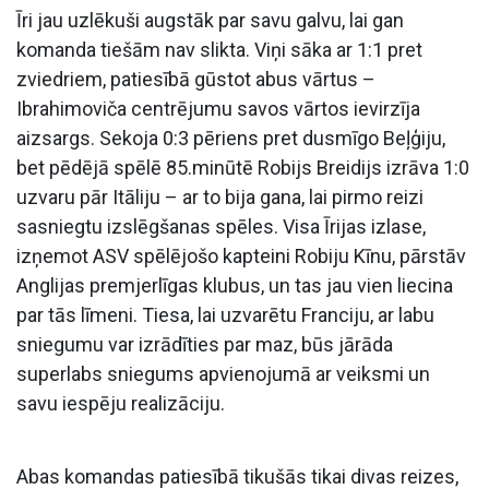
Īri jau uzlēkuši augstāk par savu galvu, lai gan
komanda tiešām nav slikta. Viņi sāka ar 1:1 pret
zviedriem, patiesībā gūstot abus vārtus –
Ibrahimoviča centrējumu savos vārtos ievirzīja
aizsargs. Sekoja 0:3 pēriens pret dusmīgo Beļģiju,
bet pēdējā spēlē 85.minūtē Robijs Breidijs izrāva 1:0
uzvaru pār Itāliju – ar to bija gana, lai pirmo reizi
sasniegtu izslēgšanas spēles. Visa Īrijas izlase,
izņemot ASV spēlējošo kapteini Robiju Kīnu, pārstāv
Anglijas premjerlīgas klubus, un tas jau vien liecina
par tās līmeni. Tiesa, lai uzvarētu Franciju, ar labu
sniegumu var izrādīties par maz, būs jārāda
superlabs sniegums apvienojumā ar veiksmi un
savu iespēju realizāciju.
Abas komandas patiesībā tikušās tikai divas reizes,