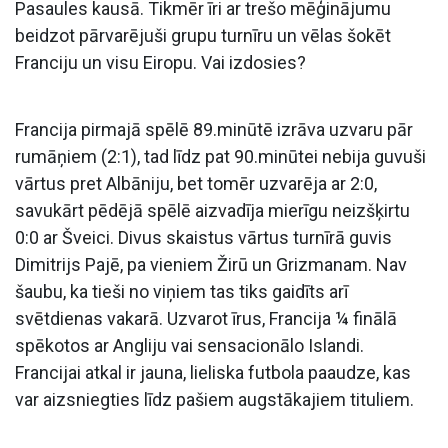
Pasaules kausā. Tikmēr īri ar trešo mēģinājumu
beidzot pārvarējuši grupu turnīru un vēlas šokēt
Franciju un visu Eiropu. Vai izdosies?
Francija pirmajā spēlē 89.minūtē izrāva uzvaru pār
rumāņiem (2:1), tad līdz pat 90.minūtei nebija guvuši
vārtus pret Albāniju, bet tomēr uzvarēja ar 2:0,
savukārt pēdējā spēlē aizvadīja mierīgu neizšķirtu
0:0 ar Šveici. Divus skaistus vārtus turnīrā guvis
Dimitrijs Pajē, pa vieniem Žirū un Grizmanam. Nav
šaubu, ka tieši no viņiem tas tiks gaidīts arī
svētdienas vakarā. Uzvarot īrus, Francija ¼ finālā
spēkotos ar Angliju vai sensacionālo Islandi.
Francijai atkal ir jauna, lieliska futbola paaudze, kas
var aizsniegties līdz pašiem augstākajiem tituliem.