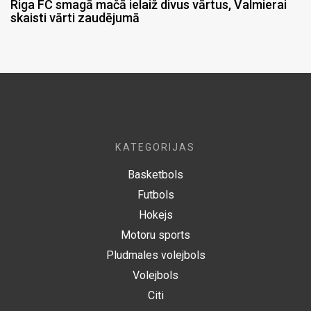
Riga FC smagā mačā ielaiž divus vārtus, Valmierai
skaisti vārti zaudējumā
KATEGORIJAS
Basketbols
Futbols
Hokejs
Motoru sports
Pludmales volejbols
Volejbols
Citi