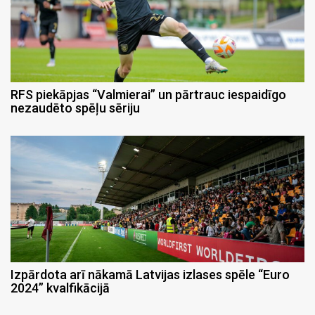
RFS piekāpjas “Valmierai” un pārtrauc iespaidīgo
nezaudēto spēļu sēriju
Izpārdota arī nākamā Latvijas izlases spēle “Euro
2024” kvalfikācijā