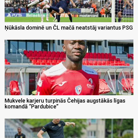
Ņūkāsla dominē un ČL mačā neatstāj variantus PSG
Mukvele karjeru turpinās Čehijas augstākās līgas
komandā “Pardubice”