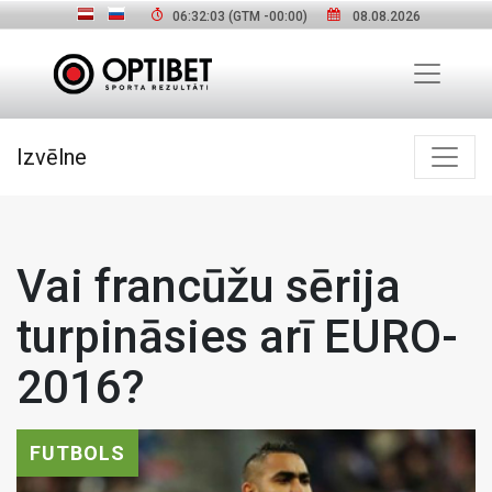
06:32:04
(GTM
-00:00
)
08.08.2026
Izvēlne
Vai francūžu sērija
turpināsies arī EURO-
2016?
FUTBOLS