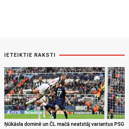
IETEIKTIE RAKSTI
Ņūkāsla dominē un ČL mačā neatstāj variantus PSG