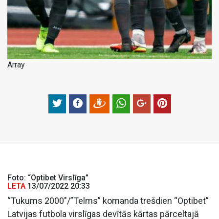
Array
Foto: “Optibet Virslīga”
LETA
13/07/2022 20:33
“Tukums 2000″/”Telms” komanda trešdien “Optibet”
Latvijas futbola virslīgas devītās kārtas pārceltajā