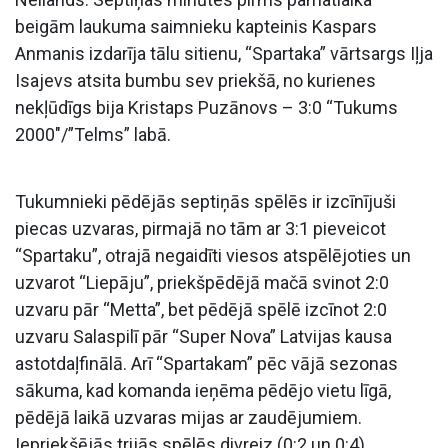
beigām laukuma saimnieku kapteinis Kaspars
Anmanis izdarīja tālu sitienu, “Spartaka” vārtsargs Iļja
Isajevs atsita bumbu sev priekšā, no kurienes
nekļūdīgs bija Kristaps Puzānovs – 3:0 “Tukums
2000″/”Telms” labā.
Tukumnieki pēdējās septiņās spēlēs ir izcīnījuši
piecas uzvaras, pirmajā no tām ar 3:1 pieveicot
“Spartaku”, otrajā negaidīti viesos atspēlējoties un
uzvarot “Liepāju”, priekšpēdējā mačā svinot 2:0
uzvaru pār “Metta”, bet pēdējā spēlē izcīnot 2:0
uzvaru Salaspilī pār “Super Nova” Latvijas kausa
astotdaļfinālā. Arī “Spartakam” pēc vājā sezonas
sākuma, kad komanda ieņēma pēdējo vietu līgā,
pēdējā laikā uzvaras mijas ar zaudējumiem.
Iepriekšējās trijās spēlēs divreiz (0:2 un 0:4)