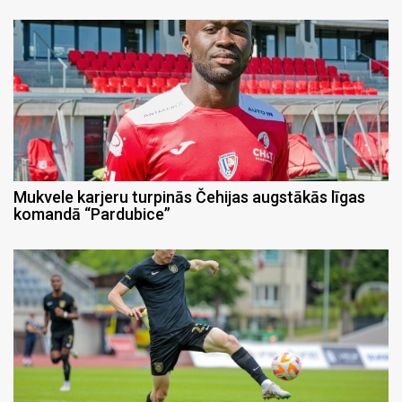
Mukvele karjeru turpinās Čehijas augstākās līgas
komandā “Pardubice”