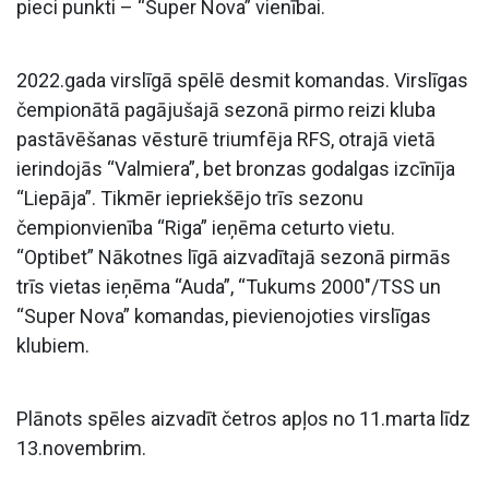
pieci punkti – “Super Nova” vienībai.
2022.gada virslīgā spēlē desmit komandas. Virslīgas
čempionātā pagājušajā sezonā pirmo reizi kluba
pastāvēšanas vēsturē triumfēja RFS, otrajā vietā
ierindojās “Valmiera”, bet bronzas godalgas izcīnīja
“Liepāja”. Tikmēr iepriekšējo trīs sezonu
čempionvienība “Riga” ieņēma ceturto vietu.
“Optibet” Nākotnes līgā aizvadītajā sezonā pirmās
trīs vietas ieņēma “Auda”, “Tukums 2000″/TSS un
“Super Nova” komandas, pievienojoties virslīgas
klubiem.
Plānots spēles aizvadīt četros apļos no 11.marta līdz
13.novembrim.