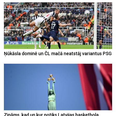
Ņūkāsla dominē un ČL mačā neatstāj variantus PSG
Zināms, kad un kur notiks Latvijas basketbola