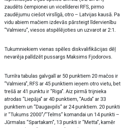
zaudēts čempionei un vicelīderei RFS, pirmo
zaudējumu ciešot virslīgā, otro – Latvijas kausā. Pa
vidu abiem mačiem izdevās pārsteigt līdervienību
“Valmieru”, viesos atspēlējoties un uzvarot ar 2:1.
Tukumniekiem vienas spēles diskvalifikācijas dēļ
nevarēja palīdzēt pussargs Maksims Fjodorovs.
Turnīra tabulas galvgalī ar 50 punktiem 20 mačos ir
“Valmiera”, RFS ar 45 punktiem ieņem otro vietu, bet
trešā ar 41 punktu ir “Riga”. Aiz pirmā trijnieka
atrodas “Liepāja” ar 40 punktiem, “Auda” ar 33
punktiem un “Daugavpils” ar 24 punktiem. 20 punkti
ir “Tukums 2000″/”Telms” komandai un 14 punkti –
Jūrmalas “Spartakam”, 13 punkti ir “Metta”, kamēr