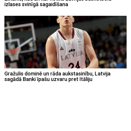
izlases svinīgā sagaidīšana
Gražulis dominē un rāda aukstasinību, Latvija
sagādā Banki īpašu uzvaru pret Itāliju