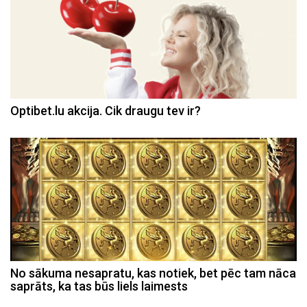
Optibet.lu akcija. Cik draugu tev ir?
No sākuma nesapratu, kas notiek, bet pēc tam nāca
saprāts, ka tas būs liels laimests