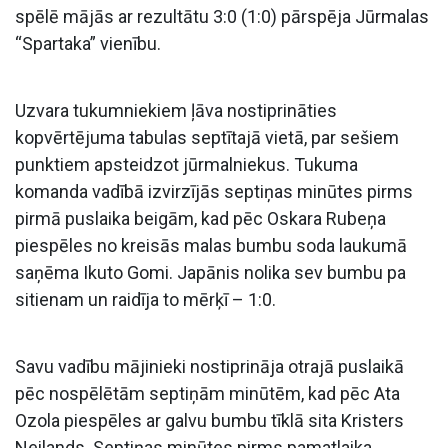
spēlē mājās ar rezultātu 3:0 (1:0) pārspēja Jūrmalas
“Spartaka” vienību.
Uzvara tukumniekiem ļāva nostiprināties
kopvērtējuma tabulas septītajā vietā, par sešiem
punktiem apsteidzot jūrmalniekus. Tukuma
komanda vadībā izvirzījās septiņas minūtes pirms
pirmā puslaika beigām, kad pēc Oskara Rubeņa
piespēles no kreisās malas bumbu soda laukumā
saņēma Ikuto Gomi. Japānis nolika sev bumbu pa
sitienam un raidīja to mērķī – 1:0.
Savu vadību mājinieki nostiprināja otrajā puslaikā
pēc nospēlētām septiņām minūtēm, kad pēc Ata
Ozola piespēles ar galvu bumbu tīklā sita Kristers
Neilands. Septiņas minūtes pirms pamatlaika