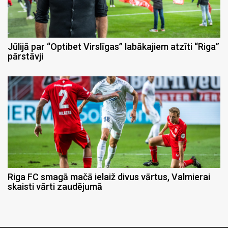
Jūlijā par “Optibet Virslīgas” labākajiem atzīti “Riga”
pārstāvji
Riga FC smagā mačā ielaiž divus vārtus, Valmierai
skaisti vārti zaudējumā