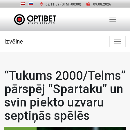
02:12:00
(GTM
-00:00
)
09.08.2026
Izvēlne
“Tukums 2000/Telms”
pārspēj “Spartaku” un
svin piekto uzvaru
septiņās spēlēs