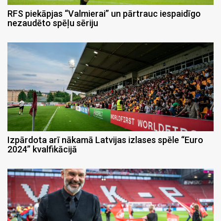
RFS piekāpjas “Valmierai” un pārtrauc iespaidīgo
nezaudēto spēļu sēriju
Izpārdota arī nākamā Latvijas izlases spēle “Euro
2024” kvalfikācijā