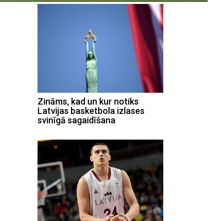
Zināms, kad un kur notiks
Latvijas basketbola izlases
svinīgā sagaidīšana