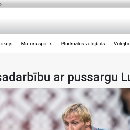
6
okejs
Motoru sports
Pludmales volejbols
Volejbo
 sadarbību ar pussargu 