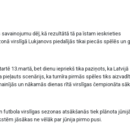
vainojumu dēļ, kā rezultātā tā pa īstam ieskrieties
onā virslīgā Lukjanovs piedalījās tikai piecās spēlēs un 
tartē 13.martā, bet dienu iepriekš tika paziņots, ka Latvijā
ka pieļauts scenārijs, ka turnīra pirmās spēles tiks aizvadī
i mainījās un nākamās dienas rītā virslīgas čempionāta s
, un futbola virslīgas sezonas atsākšanās tiek plānota jūnijā
cīkstēm jāsākas ne vēlāk par jūnija pirmo pusi.