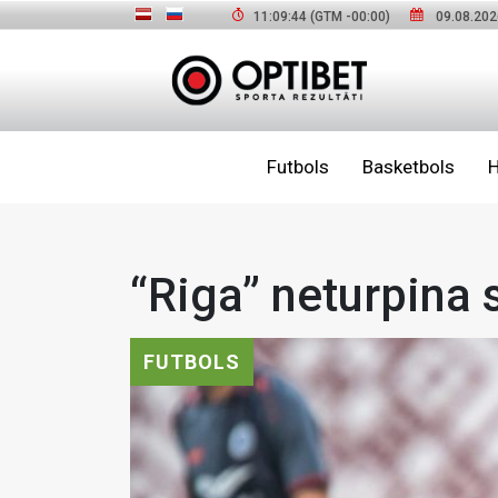
11:09:46
(GTM
-00:00
)
09.08.202
Futbols
Basketbols
H
“Riga” neturpina
FUTBOLS