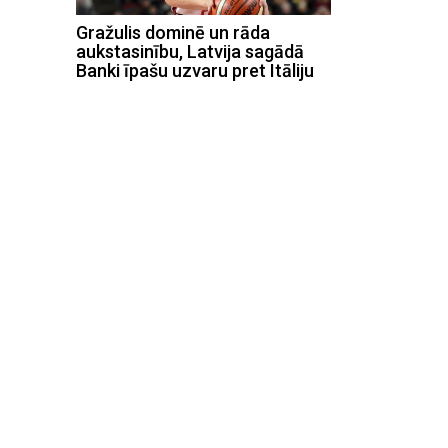
Gražulis dominē un rāda
aukstasinību, Latvija sagādā
Banki īpašu uzvaru pret Itāliju