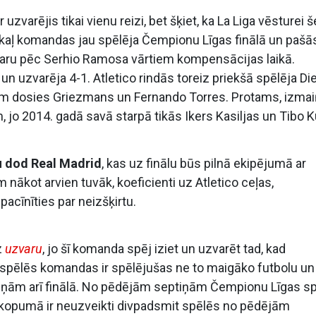
varējis tikai vienu reizi, bet šķiet, ka La Liga vēsturei š
pakaļ komandas jau spēlēja Čempionu Līgas finālā un pašā
varu pēc Serhio Ramosa vārtiem kompensācijas laikā.
 un uzvarēja 4-1. Atletico rindās toreiz priekšā spēlēja Di
tiem dosies Griezmans un Fernando Torres. Protams, izma
 jo 2014. gadā savā starpā tikās Ikers Kasiljas un Tibo K
u dod Real Madrid
, kas uz finālu būs pilnā ekipējumā ar
nākot arvien tuvāk, koeficienti uz Atletico ceļas,
acīnīties par neizšķirtu.
z
uzvaru
, jo šī komanda spēj iziet un uzvarēt tad, kad
spēlēs komandas ir spēlējušas ne to maigāko futbolu un
rtiņām arī finālā. No pēdējām septiņām Čempionu Līgas 
n kopumā ir neuzveikti divpadsmit spēlēs no pēdējām