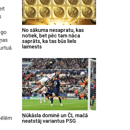
eit
s
No sākuma nesapratu, kas
ego
notiek, bet pēc tam nāca
iņas
saprāts, ka tas būs liels
laimests
urtuā.
Ņūkāsla dominē un ČL mačā
spēlēm
neatstāj variantus PSG