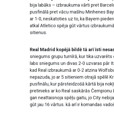
bija labāks – izbraukuma vārti pret Barce
pusfinālā pret vācu mašīnu Minhenes Baye
ar 1-0, neskatoties uz to, ka Bayern pied
atkal Atletico spēja gūt vārtus izbrauku
sitienus.
Real Madrid kopējā bildē tā arī īsti nes
sniegums grupu turnīrā, kur tika uzvarēts 
labs sniegums un divas 2-0 uzvaras pār It
kad Real izbraukumā ar 0-2 atzina Wolfsbu
nepazuda, jo ar 5 sitieniem otrajā spēlē Kr
pusfinālu, kur pārsteidzošā kārtā bija nok
pretinieks ar ko Real saskārās Čempionu
gan neattaisnoja spēļu gaitu, jo City neb
gūt jau 16 vārtus. kā arī ir komandas vadoš