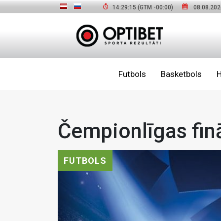
14:29:17
(GTM
-00:00
)
08.08.202
Futbols
Basketbols
H
Čempionlīgas fin
FUTBOLS