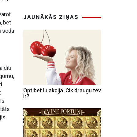
varot
JAUNĀKĀS ZIŅAS
, bet
u soda
idīti
igumu,
d
Optibet.lu akcija. Cik draugu tev
z
ir?
is
tāts
jis