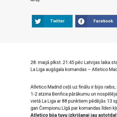
Twitter
Facebook
28. maijā plkst. 21:45 pēc Latvijas laika 
La Liga augšgala komandas – Atletico Madr
Atletico Madrid ceļš uz finālu ir bijis rai
1-2 atzina Benfica pārākumu un nospēlēja 
vietā La Liga ar 88 punktiem pēdējās 13 sp
gan Čempionu Līgā par komandas līderi kļ
Atletico bija tuvu izkrišanai jau astotdaļ