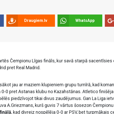
Draugiem.lv
WhatsApp
startēs Čempionu Līgas fināls, kur savā starpā sacentīsies
id pret Real Madrid.
bs, sākot jau ar maziem klupieniem grupu turnīrā, kad koma
0-0 pret Astanas klubu no Kazahstānas. Atletico finišēja
ēlēs piedzīvojot tikai divus zaudējumus. Gan La Liga ietv
uva A.Griezmans, kurš guvis 7 vārtus šosezon Čempionu 
finālā
, kad divreiz nospēlēja 0-0 ar PSV, bet turpmākais c