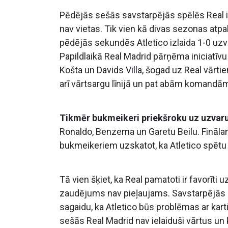
Pēdējās sešās savstarpējās spēlēs Real ir uz
nav vietas. Tik vien kā divas sezonas at
pēdējās sekundēs Atletico izlaida 1-0 uz
Papildlaikā Real Madrid pārņēma iniciatīvu
Košta un Davids Villa, šogad uz Real vār
arī vārtsargu līnijā un pat abām komandām,
Tikmēr bukmeikeri priekšroku uz uzvar
Ronaldo, Benzema un Garetu Beilu. Finālam 
bukmeikeriem uzskatot, ka Atletico spētu p
Tā vien šķiet, ka Real pamatoti ir favorīti u
zaudējums nav pieļaujams. Savstarpējās 
sagaidu, ka Atletico būs problēmas ar ka
sešās Real Madrid nav ielaiduši vārtus u