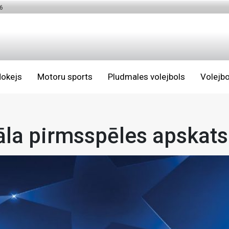
6
okejs
Motoru sports
Pludmales volejbols
Volejbo
āla pirmsspēles apskat