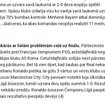
lona un uzvara savā laukumā ar 2-0 deva iespēju spēlēt
rn. Spāņu klubs izdarīja visu ko varēja savā laukumā uz
erēja 70% bumbas kontrole. Minhenē Bayern atkal dominēja
mā. Jāatceras, ka abas komandas nespēja realizēt 11 metr
askārās ar lielām problēmām ceļā uz finālu.
Pārliecinošs
duelis pret Francijas čempioniem PSG, astotdaļfinālā nega
ālijas klubu AS Roma. Ceturtdaļfināls solījās nest pārste
rg pārākumu. Bet tā vien šķiet, kad šaubas par Real neka
ištianu Ronaldo pietika, lai gūtu 3 vārtus un vestu klubu u
ļuvusi Mančestras City. City pavisam noteikti bija sīkstāka
 Līgā šosezon, tomēr uzvara divu spēļu summā 1-0. Rezul
ija nekādu izredžu. Ronaldo šosezon Čempionu Līgā paspē
ais rezultatīvo piespēļu devējs (4).