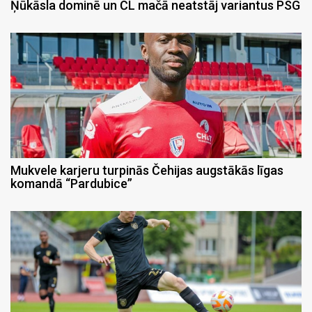
Ņūkāsla dominē un ČL mačā neatstāj variantus PSG
Mukvele karjeru turpinās Čehijas augstākās līgas
komandā “Pardubice”