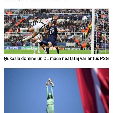
Ņūkāsla dominē un ČL mačā neatstāj variantus PSG