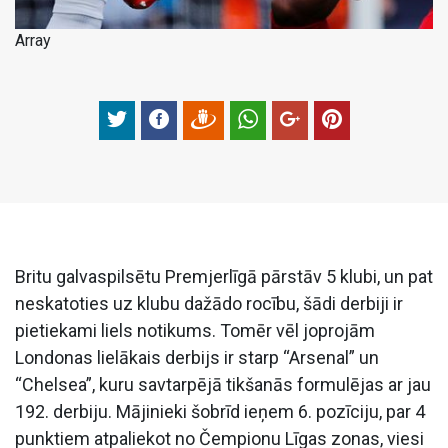
Array
Britu galvaspilsētu Premjerlīgā pārstāv 5 klubi, un pat
neskatoties uz klubu dažādo rocību, šādi derbiji ir
pietiekami liels notikums. Tomēr vēl joprojām
Londonas lielākais derbijs ir starp “Arsenal” un
“Chelsea”, kuru savtarpējā tikšanās formulējas ar jau
192. derbiju. Mājinieki šobrīd ieņem 6. pozīciju, par 4
punktiem atpaliekot no Čempionu Līgas zonas, viesi