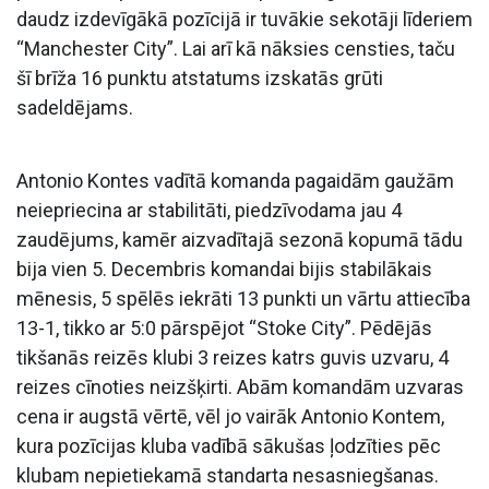
daudz izdevīgākā pozīcijā ir tuvākie sekotāji līderiem
“Manchester City”. Lai arī kā nāksies censties, taču
šī brīža 16 punktu atstatums izskatās grūti
sadeldējams.
Antonio Kontes vadītā komanda pagaidām gaužām
neiepriecina ar stabilitāti, piedzīvodama jau 4
zaudējums, kamēr aizvadītajā sezonā kopumā tādu
bija vien 5. Decembris komandai bijis stabilākais
mēnesis, 5 spēlēs iekrāti 13 punkti un vārtu attiecība
13-1, tikko ar 5:0 pārspējot “Stoke City”. Pēdējās
tikšanās reizēs klubi 3 reizes katrs guvis uzvaru, 4
reizes cīnoties neizšķirti. Abām komandām uzvaras
cena ir augstā vērtē, vēl jo vairāk Antonio Kontem,
kura pozīcijas kluba vadībā sākušas ļodzīties pēc
klubam nepietiekamā standarta nesasniegšanas.