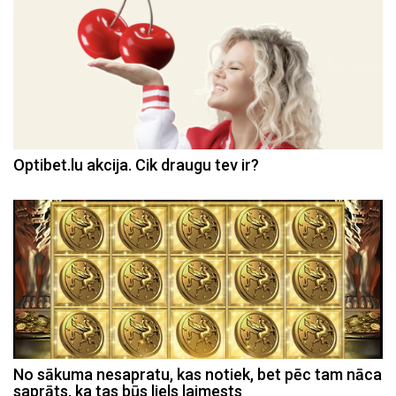
Optibet.lu akcija. Cik draugu tev ir?
No sākuma nesapratu, kas notiek, bet pēc tam nāca
saprāts, ka tas būs liels laimests