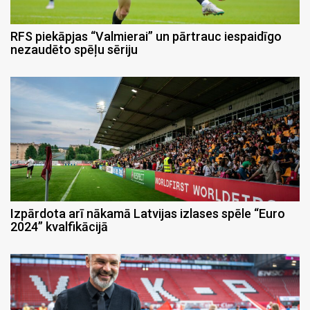
RFS piekāpjas “Valmierai” un pārtrauc iespaidīgo
nezaudēto spēļu sēriju
Izpārdota arī nākamā Latvijas izlases spēle “Euro
2024” kvalfikācijā