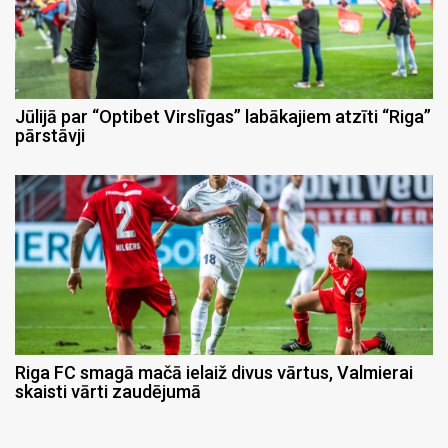
Jūlijā par “Optibet Virslīgas” labākajiem atzīti “Riga”
pārstāvji
Riga FC smagā mačā ielaiž divus vārtus, Valmierai
skaisti vārti zaudējumā