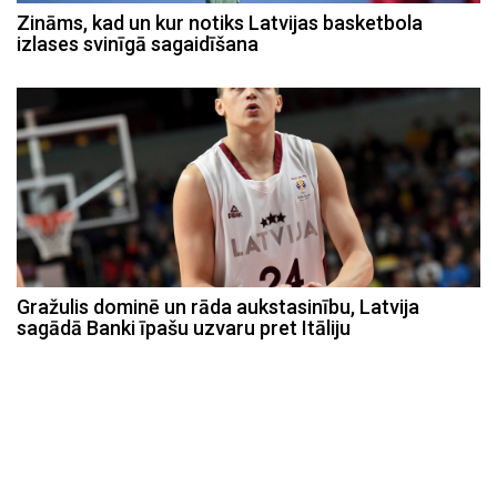
Zināms, kad un kur notiks Latvijas basketbola
izlases svinīgā sagaidīšana
Gražulis dominē un rāda aukstasinību, Latvija
sagādā Banki īpašu uzvaru pret Itāliju