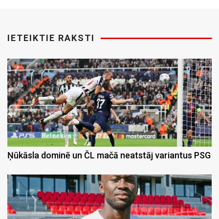
IETEIKTIE RAKSTI
Ņūkāsla dominē un ČL mačā neatstāj variantus PSG