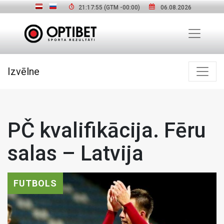
21:17:56
(GTM
-00:00
)
06.08.2026
Izvēlne
PČ kvalifikācija. Fēru
salas – Latvija
FUTBOLS