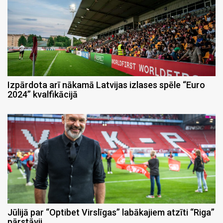
Izpārdota arī nākamā Latvijas izlases spēle “Euro
2024” kvalfikācijā
Jūlijā par “Optibet Virslīgas” labākajiem atzīti “Riga”
pārstāvji