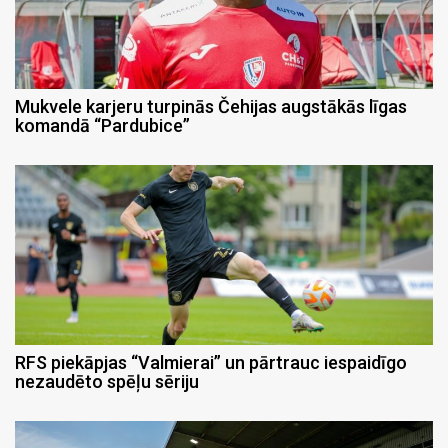
Mukvele karjeru turpinās Čehijas augstākās līgas
komandā “Pardubice”
RFS piekāpjas “Valmierai” un pārtrauc iespaidīgo
nezaudēto spēļu sēriju