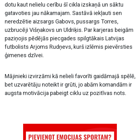
dotu kaut nelielu cerību šī cikla izskaņā un sāktu
gatavoties jau nākamajam. Sastāvā iekļauti sen
neredzētie aizsargs Gabovs, pussargs Torres,
uzbrucēji Višņakovs un Uldriķis. Par karjeras beigām
paziņojis pēdējās piecgades spilgtākais Latvijas
futbolists Arjoms Rudņevs, kurš izlēmis pievērsties
ģimenes dzīvei.
Mājinieki izvirzāmi kā nelieli favorīti gaidāmajā spēlē,
bet uzvarētāju noteikt ir grūti, jo abām komandām ir
augsta motivācija pabeigt ciklu uz pozitīvas nots.