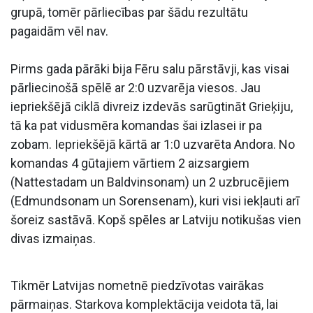
grupā, tomēr pārliecības par šādu rezultātu
pagaidām vēl nav.
Pirms gada pārāki bija Fēru salu pārstāvji, kas visai
pārliecinošā spēlē ar 2:0 uzvarēja viesos. Jau
iepriekšējā ciklā divreiz izdevās sarūgtināt Grieķiju,
tā ka pat vidusmēra komandas šai izlasei ir pa
zobam. Iepriekšējā kārtā ar 1:0 uzvarēta Andora. No
komandas 4 gūtajiem vārtiem 2 aizsargiem
(Nattestadam un Baldvinsonam) un 2 uzbrucējiem
(Edmundsonam un Sorensenam), kuri visi iekļauti arī
šoreiz sastāvā. Kopš spēles ar Latviju notikušas vien
divas izmaiņas.
Tikmēr Latvijas nometnē piedzīvotas vairākas
pārmaiņas. Starkova komplektācija veidota tā, lai