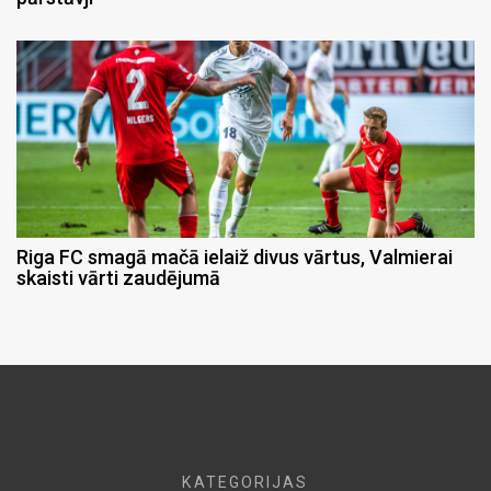
Riga FC smagā mačā ielaiž divus vārtus, Valmierai
skaisti vārti zaudējumā
KATEGORIJAS