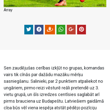
Array
Sen zaudējušas cerības izkļūt no grupas, komandas
vairs tik cīnās par dažādu mazāku mērķu
sasniegšanu. Salinieki, par 2 punktiem atpaliekot no
ungāriem, pirmo reizi vēsturē reāli pretendē uz 3.
vietu grupā, un šīs izredzes centīsies saglabāt arī
pirms brauciena uz Budapeštu. Latviešiem gaidāmā
cīņa būs vēl viena iespēja atstāt pēdējo pozīciju