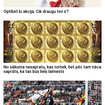
Optibet.lu akcija. Cik draugu tev ir?
No sākuma nesapratu, kas notiek, bet pēc tam nāca
saprāts, ka tas būs liels laimests