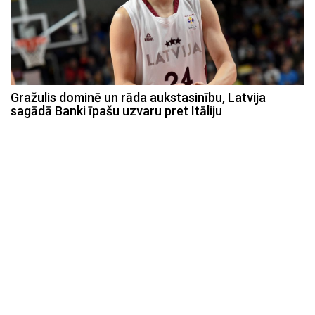
Gražulis dominē un rāda aukstasinību, Latvija
sagādā Banki īpašu uzvaru pret Itāliju