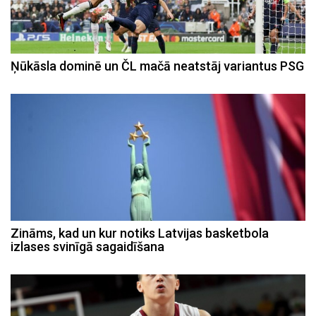
Ņūkāsla dominē un ČL mačā neatstāj variantus PSG
Zināms, kad un kur notiks Latvijas basketbola
izlases svinīgā sagaidīšana