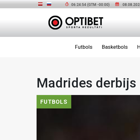
06:24:55
(GTM
-00:00
)
08.08.202
Futbols
Basketbols
H
Madrides derbijs
FUTBOLS