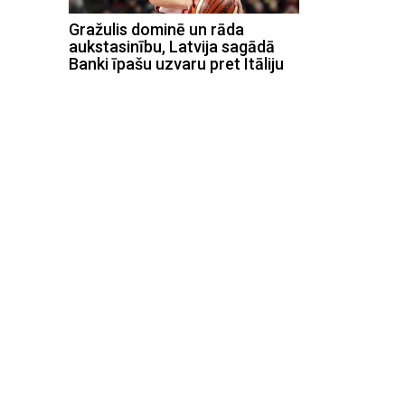
Gražulis dominē un rāda
aukstasinību, Latvija sagādā
Banki īpašu uzvaru pret Itāliju