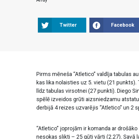
Twitter
Facebook
Pirms mēneša “Atletico” valdīja tabulas au
kas lika nolaisties uz 5. vietu (21 punkts
līdz tabulas virsotnei (27 punkti). Diego 
spēlē izveidos grūti aizsniedzamu atstatu
derbijā 4 reizes uzvarējis “Atletico” un 2 
“Atletico” joprojām ir komanda ar drošāko 
nesokas slikti – 25 gūti vārti (2.27). Sav