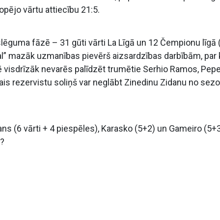
opējo vārtu attiecību 21:5.
lēguma fāzē – 31 gūti vārti La Līgā un 12 Čempionu līgā (
eal” mazāk uzmanības pievērš aizsardzības darbībām, par 
ēlē visdrīzāk nevarēs palīdzēt trumētie Serhio Ramos, Pepe
is rezervistu soliņš var neglābt Zinedinu Zidanu no sez
ns (6 vārti + 4 piespēles), Karasko (5+2) un Gameiro (5+3
)?