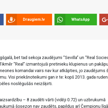
Draugiem.lv
WhatsApp
gšgalā, bet tad sekoja zaudējumi “Sevilla” un “Real Socie
). Tikmēr “Real” izmantojuši pretinieku klupienus un pakāp
Simeones komandai vairs nav kur atkāpties, jo zaudējums š
mu. Visi priekšnoteikumi gan ir te: kopš 2013. gada rude
spēles noslēgušās neizšķirti.
aizsardzību – 8 zaudēti vārti (vidēji 0.72) un uzbrukumā
ā laukumā šosezon nav zaudēts, papildus arī Čempionu līg