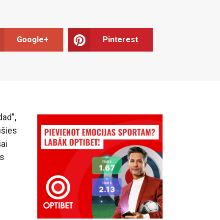
Google+
Pinterest
dad”,
ušies
ai
ns
ā