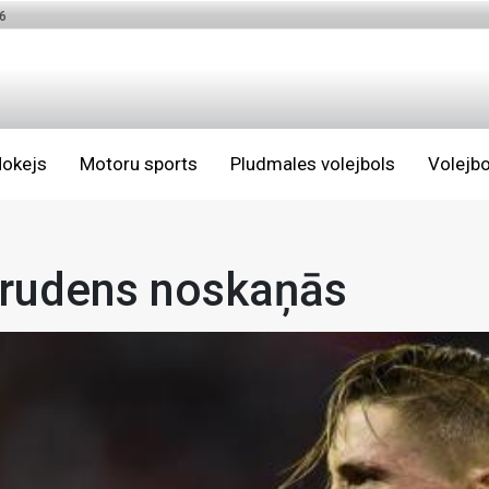
6
okejs
Motoru sports
Pludmales volejbols
Volejbo
 rudens noskaņās