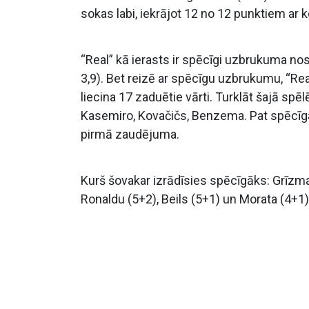
sokas labi, iekrājot 12 no 12 punktiem ar k
“Real” kā ierasts ir spēcīgi uzbrukuma nos
3,9). Bet reizē ar spēcīgu uzbrukumu, “R
liecina 17 zaduētie vārti. Turklāt šajā sp
Kasemiro, Kovačičs, Benzema. Pat spēcīga
pirmā zaudējuma.
Kurš šovakar izrādīsies spēcīgāks: Grīzma
Ronaldu (5+2), Beils (5+1) un Morata (4+1