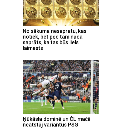
No sākuma nesapratu, kas
notiek, bet pēc tam nāca
saprāts, ka tas būs liels
laimests
Ņūkāsla dominē un ČL mačā
neatstāj variantus PSG