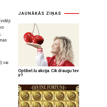
JAUNĀKĀS ZIŅAS
vidēji
ko
,
onas
) vai
Optibet.lu akcija. Cik draugu tev
ir?