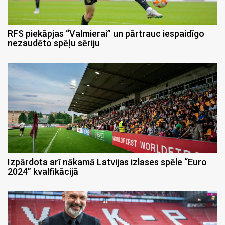
RFS piekāpjas “Valmierai” un pārtrauc iespaidīgo
nezaudēto spēļu sēriju
Izpārdota arī nākamā Latvijas izlases spēle “Euro
2024” kvalfikācijā