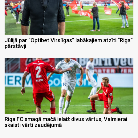
Jūlijā par “Optibet Virslīgas” labākajiem atzīti “Riga”
pārstāvji
Riga FC smagā mačā ielaiž divus vārtus, Valmierai
skaisti vārti zaudējumā