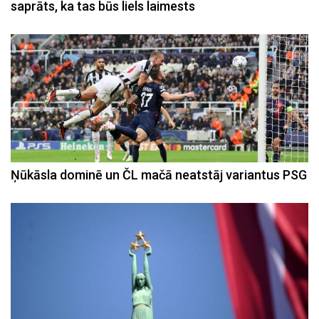
saprāts, ka tas būs liels laimests
Ņūkāsla dominē un ČL mačā neatstāj variantus PSG