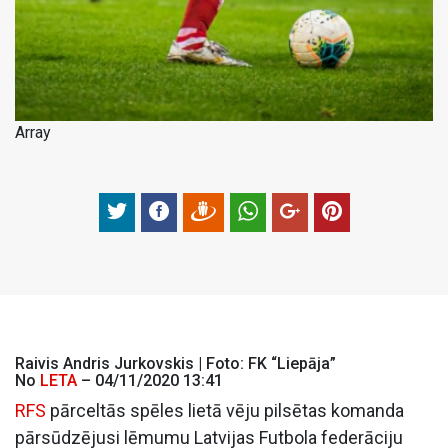
Array
Raivis Andris Jurkovskis | Foto: FK “Liepāja”
No
LETA
– 04/11/2020 13:41
RFS
pārceltās spēles lietā vēju pilsētas komanda
pārsūdzējusi lēmumu Latvijas Futbola federāciju