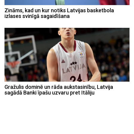
Zināms, kad un kur notiks Latvijas basketbola
izlases svinīgā sagaidīšana
Gražulis dominē un rāda aukstasinību, Latvija
sagādā Banki īpašu uzvaru pret Itāliju