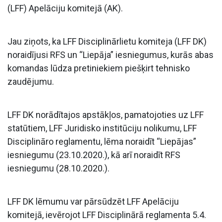
(LFF) Apelāciju komitejā (AK).
Jau ziņots, ka LFF Disciplinārlietu komiteja (LFF DK)
noraidījusi RFS un “Liepāja” iesniegumus, kurās abas
komandas lūdza pretiniekiem piešķirt tehnisko
zaudējumu.
LFF DK norādītajos apstākļos, pamatojoties uz LFF
statūtiem, LFF Juridisko institūciju nolikumu, LFF
Disciplināro reglamentu, lēma noraidīt “Liepājas”
iesniegumu (23.10.2020.), kā arī noraidīt RFS
iesniegumu (28.10.2020.).
LFF DK lēmumu var pārsūdzēt LFF Apelāciju
komitejā, ievērojot LFF Disciplinārā reglamenta 5.4.