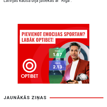
Latvijas kausā bija jātiekas ar “Riga”.
JAUNĀKĀS ZIŅAS