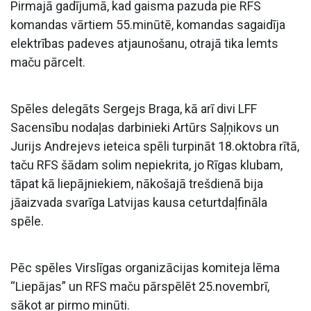
Pirmajā gadījumā, kad gaisma pazuda pie RFS
komandas vārtiem 55.minūtē, komandas sagaidīja
elektrības padeves atjaunošanu, otrajā tika lemts
maču pārcelt.
Spēles delegāts Sergejs Braga, kā arī divi LFF
Sacensību nodaļas darbinieki Artūrs Saļņikovs un
Jurijs Andrejevs ieteica spēli turpināt 18.oktobra rītā,
taču RFS šādam solim nepiekrita, jo Rīgas klubam,
tāpat kā liepājniekiem, nākošajā trešdienā bija
jāaizvada svarīga Latvijas kausa ceturtdaļfināla
spēle.
Pēc spēles Virslīgas organizācijas komiteja lēma
“Liepājas” un RFS maču pārspēlēt 25.novembrī,
sākot ar pirmo minūti.