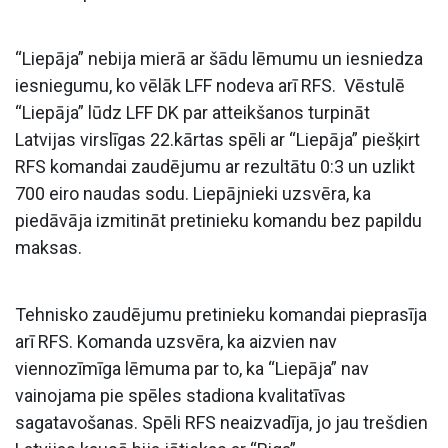
“Liepāja” nebija mierā ar šādu lēmumu un iesniedza
iesniegumu, ko vēlāk LFF nodeva arī RFS. Vēstulē
“Liepāja” lūdz LFF DK par atteikšanos turpināt
Latvijas virslīgas 22.kārtas spēli ar “Liepāja” piešķirt
RFS komandai zaudējumu ar rezultātu 0:3 un uzlikt
700 eiro naudas sodu. Liepājnieki uzsvēra, ka
piedāvāja izmitināt pretinieku komandu bez papildu
maksas.
Tehnisko zaudējumu pretinieku komandai pieprasīja
arī RFS. Komanda uzsvēra, ka aizvien nav
viennozīmīga lēmuma par to, ka “Liepāja” nav
vainojama pie spēles stadiona kvalitatīvas
sagatavošanas. Spēli RFS neaizvadīja, jo jau trešdien