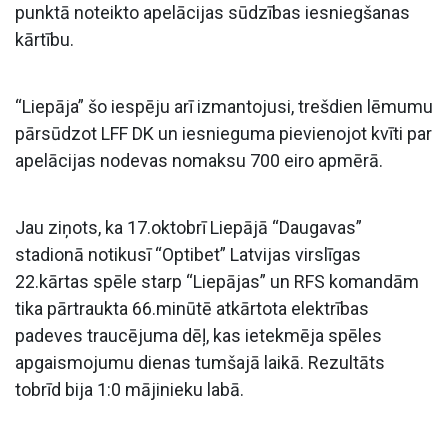
punktā noteikto apelācijas sūdzības iesniegšanas
kārtību.
“Liepāja” šo iespēju arī izmantojusi, trešdien lēmumu
pārsūdzot LFF DK un iesnieguma pievienojot kvīti par
apelācijas nodevas nomaksu 700 eiro apmērā.
Jau ziņots, ka 17.oktobrī Liepājā “Daugavas”
stadionā notikusī “Optibet” Latvijas virslīgas
22.kārtas spēle starp “Liepājas” un RFS komandām
tika pārtraukta 66.minūtē atkārtota elektrības
padeves traucējuma dēļ, kas ietekmēja spēles
apgaismojumu dienas tumšajā laikā. Rezultāts
tobrīd bija 1:0 mājinieku labā.