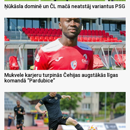
Ņūkāsla dominē un ČL mačā neatstāj variantus PSG
Mukvele karjeru turpinās Čehijas augstākās līgas
komandā “Pardubice”