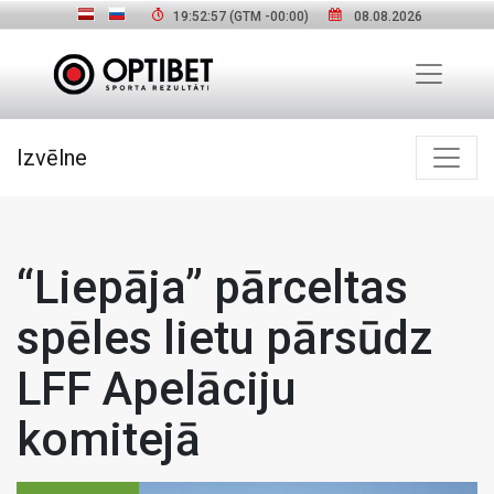
19:52:58
(GTM
-00:00
)
08.08.2026
Izvēlne
“Liepāja” pārceltas
spēles lietu pārsūdz
LFF Apelāciju
komitejā