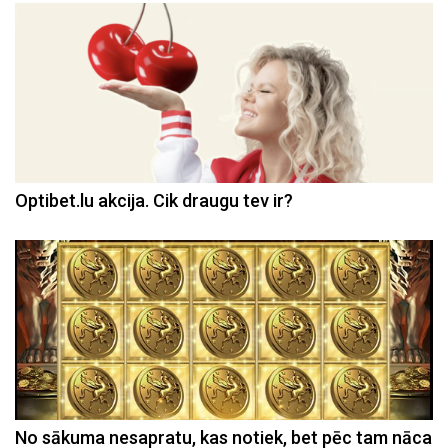
Optibet.lu akcija. Cik draugu tev ir?
No sākuma nesapratu, kas notiek, bet pēc tam nāca