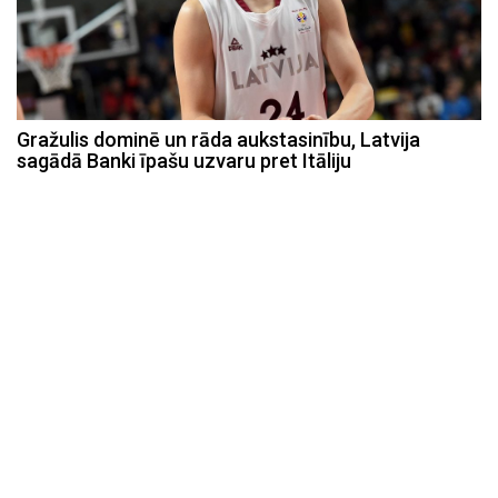
Gražulis dominē un rāda aukstasinību, Latvija
sagādā Banki īpašu uzvaru pret Itāliju