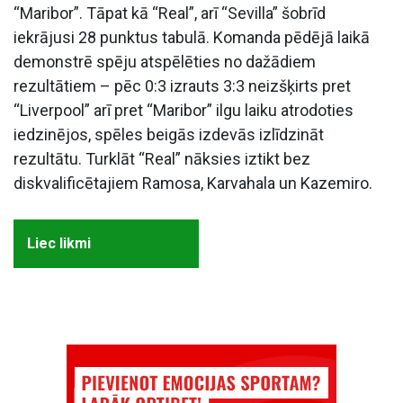
“Maribor”. Tāpat kā “Real”, arī “Sevilla” šobrīd
iekrājusi 28 punktus tabulā. Komanda pēdējā laikā
demonstrē spēju atspēlēties no dažādiem
rezultātiem – pēc 0:3 izrauts 3:3 neizšķirts pret
“Liverpool” arī pret “Maribor” ilgu laiku atrodoties
iedzinējos, spēles beigās izdevās izlīdzināt
rezultātu. Turklāt “Real” nāksies iztikt bez
diskvalificētajiem Ramosa, Karvahala un Kazemiro.
Liec likmi