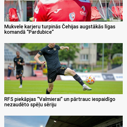
Mukvele karjeru turpinās Čehijas augstākās līgas
komandā “Pardubice”
RFS piekāpjas “Valmierai” un pārtrauc iespaidīgo
nezaudēto spēļu sēriju