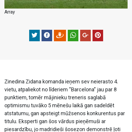
Array
Zinedina Zidana komanda ieņem sev neierasto 4.
vietu, atpaliekot no līderiem “Barcelona” jau par 8
punktiem, tomēr mājinieku treneris saglabā
optimismu tuvāko 5 mēnešu laikā gan sadeldēt
atstatumu, gan apsteigt mūžsenos konkurentus par
titulu. Eksperti gan šos vārdus pieņēmuši ar
piesardzību, jo madridieši šosezon demonstrē ļoti