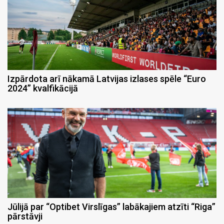
Izpārdota arī nākamā Latvijas izlases spēle “Euro
2024” kvalfikācijā
Jūlijā par “Optibet Virslīgas” labākajiem atzīti “Riga”
pārstāvji