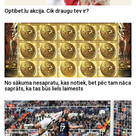
Optibet.lu akcija. Cik draugu tev ir?
No sākuma nesapratu, kas notiek, bet pēc tam nāca
saprāts, ka tas būs liels laimests