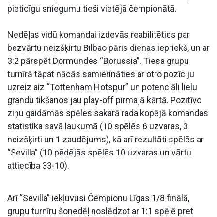
pieticīgu sniegumu tieši vietējā čempionātā.
Nedēļas vidū komandai izdevās reabilitēties par
bezvārtu neizšķirtu Bilbao pāris dienas iepriekš, un ar
3:2 pārspēt Dormundes “Borussia”. Tiesa grupu
turnīrā tāpat nācās samierināties ar otro pozīciju
uzreiz aiz “Tottenham Hotspur” un potenciāli lielu
grandu tikšanos jau play-off pirmajā kārtā. Pozitīvo
ziņu gaidāmās spēles sakarā rada kopējā komandas
statistika savā laukumā (10 spēlēs 6 uzvaras, 3
neizšķirti un 1 zaudējums), kā arī rezultāti spēlēs ar
“Sevilla” (10 pēdējās spēlēs 10 uzvaras un vārtu
attiecība 33-10).
Arī “Sevilla” iekļuvusi Čempionu Līgas 1/8 finālā,
grupu turnīru šonedēļ noslēdzot ar 1:1 spēlē pret