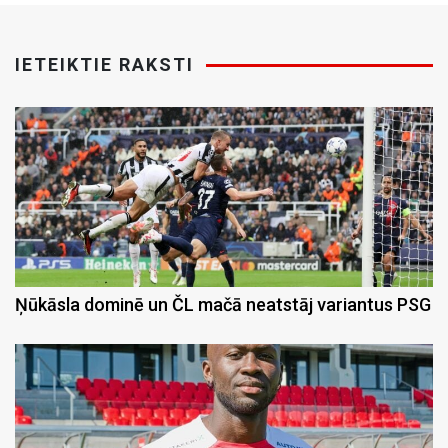
IETEIKTIE RAKSTI
Ņūkāsla dominē un ČL mačā neatstāj variantus PSG