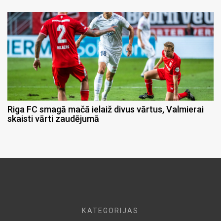
Riga FC smagā mačā ielaiž divus vārtus, Valmierai
skaisti vārti zaudējumā
KATEGORIJAS