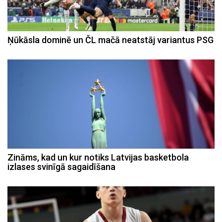
Ņūkāsla dominē un ČL mačā neatstāj variantus PSG
Zināms, kad un kur notiks Latvijas basketbola
izlases svinīgā sagaidīšana