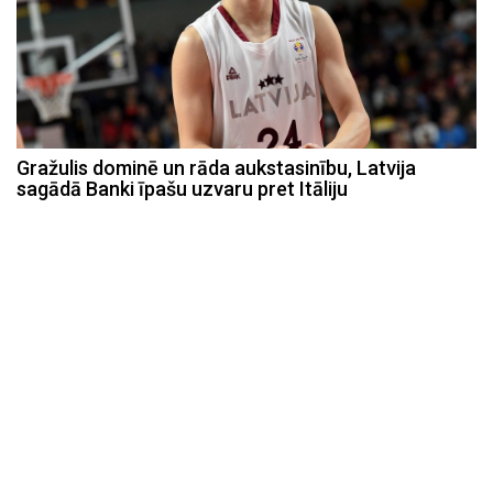
Gražulis dominē un rāda aukstasinību, Latvija
sagādā Banki īpašu uzvaru pret Itāliju