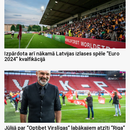
Izpārdota arī nākamā Latvijas izlases spēle “Euro
2024” kvalfikācijā
Jūlijā par “Optibet Virslīgas” labākajiem atzīti “Riga”