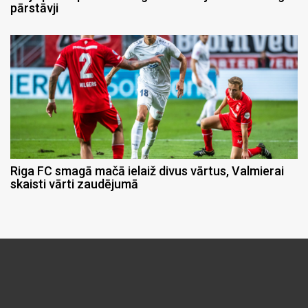
pārstāvji
Riga FC smagā mačā ielaiž divus vārtus, Valmierai
skaisti vārti zaudējumā