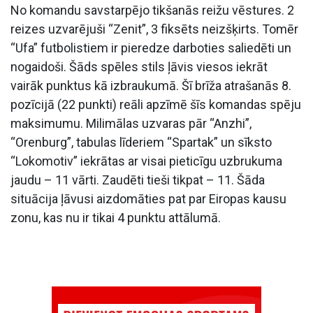
No komandu savstarpējo tikšanās reižu vēstures. 2
reizes uzvarējuši “Zenit”, 3 fiksēts neizšķirts. Tomēr
“Ufa” futbolistiem ir pieredze darboties saliedēti un
nogaidoši. Šāds spēles stils ļāvis viesos iekrāt
vairāk punktus kā izbraukumā. Šī brīža atrašanās 8.
pozīcijā (22 punkti) reāli apzīmē šīs komandas spēju
maksimumu. Milimālas uzvaras pār “Anzhi”,
“Orenburg”, tabulas līderiem “Spartak” un sīksto
“Lokomotiv” iekrātas ar visai pieticīgu uzbrukuma
jaudu – 11 vārti. Zaudēti tieši tikpat – 11. Šāda
situācija ļāvusi aizdomāties pat par Eiropas kausu
zonu, kas nu ir tikai 4 punktu attālumā.