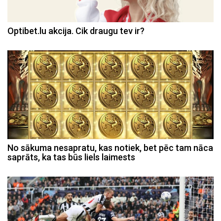
Optibet.lu akcija. Cik draugu tev ir?
No sākuma nesapratu, kas notiek, bet pēc tam nāca
saprāts, ka tas būs liels laimests