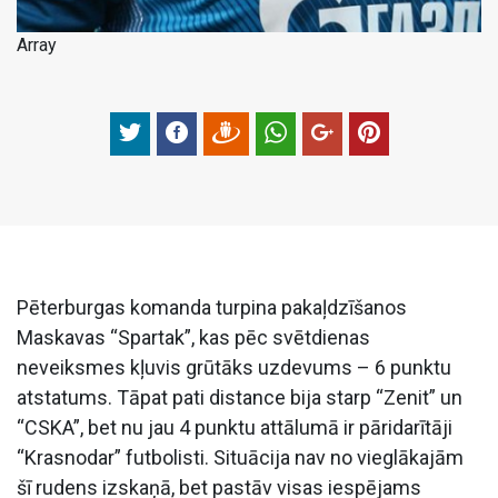
Array
Pēterburgas komanda turpina pakaļdzīšanos
Maskavas “Spartak”, kas pēc svētdienas
neveiksmes kļuvis grūtāks uzdevums – 6 punktu
atstatums. Tāpat pati distance bija starp “Zenit” un
“CSKA”, bet nu jau 4 punktu attālumā ir pāridarītāji
“Krasnodar” futbolisti. Situācija nav no vieglākajām
šī rudens izskaņā, bet pastāv visas iespējams