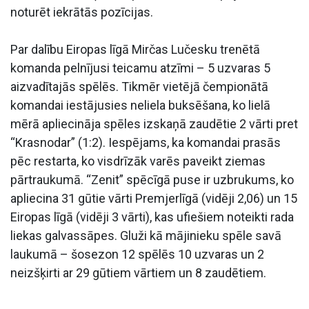
noturēt iekrātās pozīcijas.
Par dalību Eiropas līgā Mirčas Lučesku trenētā
komanda pelnījusi teicamu atzīmi – 5 uzvaras 5
aizvadītajās spēlēs. Tikmēr vietējā čempionātā
komandai iestājusies neliela buksēšana, ko lielā
mērā apliecināja spēles izskaņā zaudētie 2 vārti pret
“Krasnodar” (1:2). Iespējams, ka komandai prasās
pēc restarta, ko visdrīzāk varēs paveikt ziemas
pārtraukumā. “Zenit” spēcīgā puse ir uzbrukums, ko
apliecina 31 gūtie vārti Premjerlīgā (vidēji 2,06) un 15
Eiropas līgā (vidēji 3 vārti), kas ufiešiem noteikti rada
liekas galvassāpes. Gluži kā mājinieku spēle savā
laukumā – šosezon 12 spēlēs 10 uzvaras un 2
neizšķirti ar 29 gūtiem vārtiem un 8 zaudētiem.