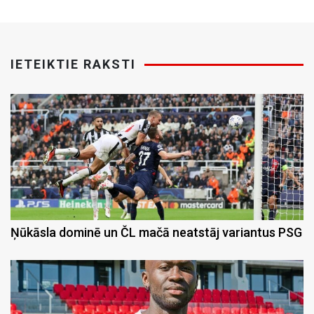
IETEIKTIE RAKSTI
Ņūkāsla dominē un ČL mačā neatstāj variantus PSG