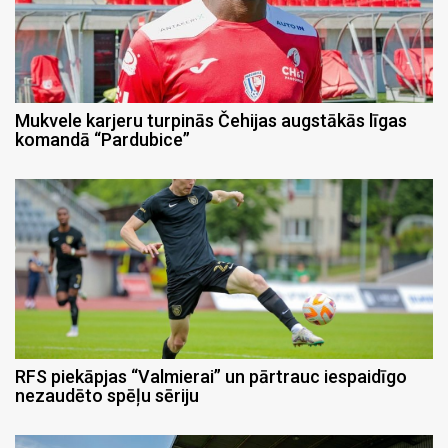
Mukvele karjeru turpinās Čehijas augstākās līgas
komandā “Pardubice”
RFS piekāpjas “Valmierai” un pārtrauc iespaidīgo
nezaudēto spēļu sēriju