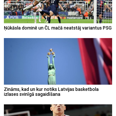
Ņūkāsla dominē un ČL mačā neatstāj variantus PSG
Zināms, kad un kur notiks Latvijas basketbola
izlases svinīgā sagaidīšana