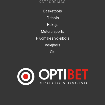
KATEGORIJAS
Basketbols
Futbols
Hokejs
Motoru sports
Pludmales volejbols
Volejbols
Citi