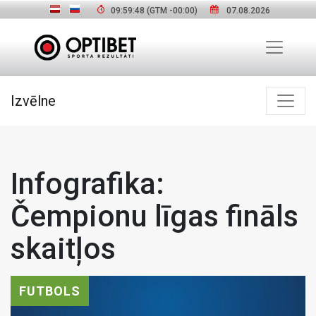
09:59:49
(GTM
-00:00
)
07.08.2026
Izvēlne
Infografika:
Čempionu līgas fināls
skaitļos
FUTBOLS