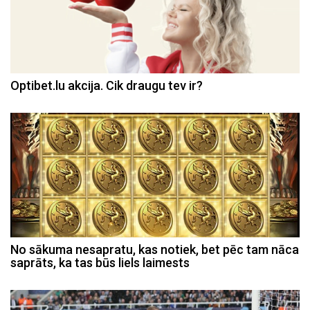
Optibet.lu akcija. Cik draugu tev ir?
No sākuma nesapratu, kas notiek, bet pēc tam nāca
saprāts, ka tas būs liels laimests