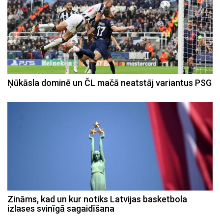
Ņūkāsla dominē un ČL mačā neatstāj variantus PSG
Zināms, kad un kur notiks Latvijas basketbola
izlases svinīgā sagaidīšana