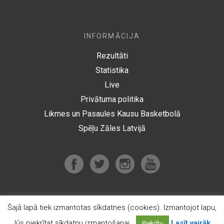
INFORMĀCIJA
Rezultāti
Statistika
Live
Privātuma politika
Likmes un Pasaules Kausu Basketbolā
Spēļu Zāles Latvijā
Šajā lapā tiek izmantotas sīkdatnes (cookies). Izmantojot lapu,
© 2012-2026 Optibet.lu Visas tiesības aizsargātas
Jūs piekrītat sīkdatņu izmantošanai.
Lasīt vairāk.
Piekrītu