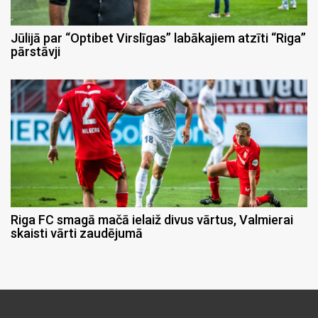
Jūlijā par “Optibet Virslīgas” labākajiem atzīti “Riga”
pārstāvji
Riga FC smagā mačā ielaiž divus vārtus, Valmierai
skaisti vārti zaudējumā