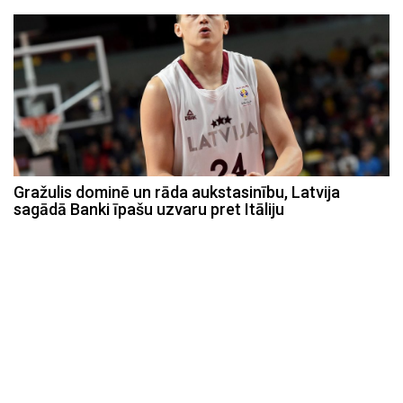
Gražulis dominē un rāda aukstasinību, Latvija
sagādā Banki īpašu uzvaru pret Itāliju