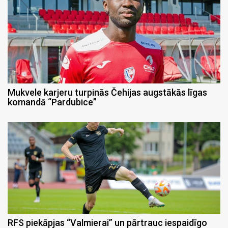
Mukvele karjeru turpinās Čehijas augstākās līgas
komandā “Pardubice”
RFS piekāpjas “Valmierai” un pārtrauc iespaidīgo