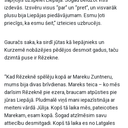
izdevās. Izsvēru visus “par” un “pret”, un visvairāk
plusu bija Liepājas piedāvājumam. Esmu ļoti
priecīgs, ka esmu šeit,” izteicies uzbrucējs.
Gauračs saka, ka sirdī jūtas kā liepājnieks un
Kurzemē nobāzējies pēdējos desmoit gadus, taču
dzimtā puse ir Rēzekne.
“Kad Rēzeknē spēlēju kopā ar Mareku Zuntneru,
mums bija divas brīvdienas. Mareks teica – ko mēs
darīsim Rēzeknē pie ezera, braucam atpūsties pie
jūras Liepājā. Pludmalē viņš mani iepazīstināja ar
meiteni vārdā Jūlija. Kopš tā laika mēs, pateicoties
Marekam, esam kopā. Šogad atzīmēsim savu
attiecību desmitgadi. Kopš tā laika es no Latgales