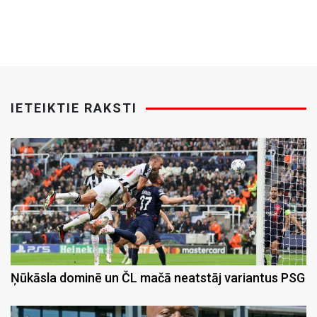
IETEIKTIE RAKSTI
Ņūkāsla dominē un ČL mačā neatstāj variantus PSG