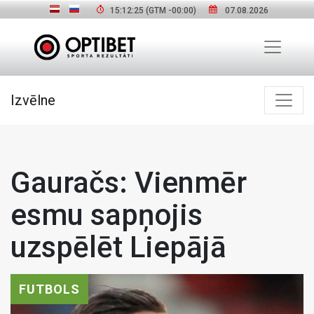
15:12:26
(GTM
-00:00
)
07.08.2026
Izvēlne
Gauračs: Vienmēr
esmu sapņojis
uzspēlēt Liepājā
FUTBOLS