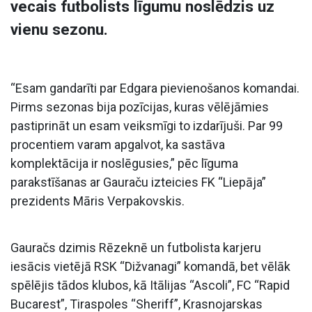
vecais futbolists līgumu noslēdzis uz
vienu sezonu.
“Esam gandarīti par Edgara pievienošanos komandai.
Pirms sezonas bija pozīcijas, kuras vēlējāmies
pastiprināt un esam veiksmīgi to izdarījuši. Par 99
procentiem varam apgalvot, ka sastāva
komplektācija ir noslēgusies,” pēc līguma
parakstīšanas ar Gauraču izteicies FK “Liepāja”
prezidents Māris Verpakovskis.
Gauračs dzimis Rēzeknē un futbolista karjeru
iesācis vietējā RSK “Dižvanagi” komandā, bet vēlāk
spēlējis tādos klubos, kā Itālijas “Ascoli”, FC “Rapid
Bucarest”, Tiraspoles “Sheriff”, Krasnojarskas