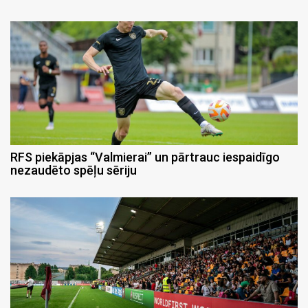
RFS piekāpjas “Valmierai” un pārtrauc iespaidīgo
nezaudēto spēļu sēriju