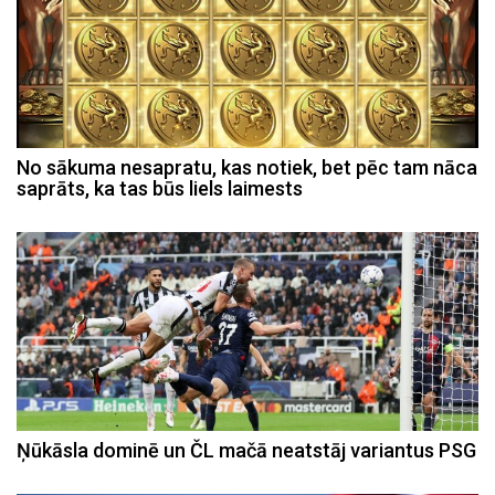
No sākuma nesapratu, kas notiek, bet pēc tam nāca
saprāts, ka tas būs liels laimests
Ņūkāsla dominē un ČL mačā neatstāj variantus PSG