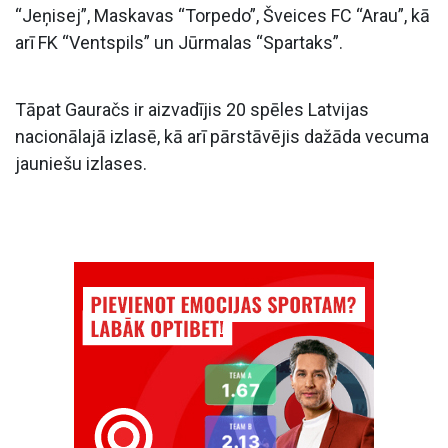
“Jeņisej”, Maskavas “Torpedo”, Šveices FC “Arau”, kā
arī FK “Ventspils” un Jūrmalas “Spartaks”.
Tāpat Gauračs ir aizvadījis 20 spēles Latvijas
nacionālajā izlasē, kā arī pārstāvējis dažāda vecuma
jauniešu izlases.