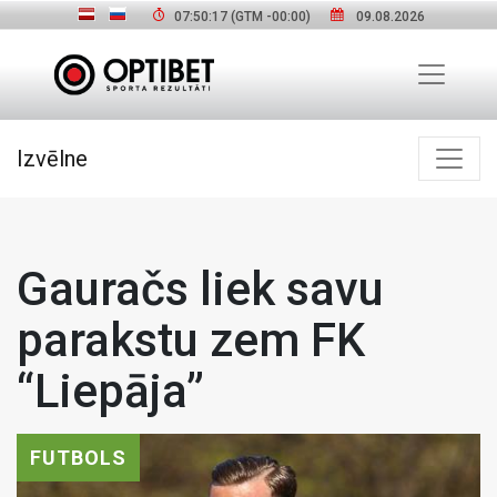
07:50:18
(GTM
-00:00
)
09.08.2026
Izvēlne
Gauračs liek savu
parakstu zem FK
“Liepāja”
FUTBOLS