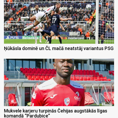
Ņūkāsla dominē un ČL mačā neatstāj variantus PSG
Mukvele karjeru turpinās Čehijas augstākās līgas
komandā “Pardubice”