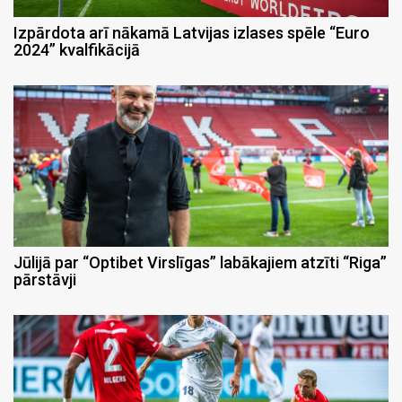
Izpārdota arī nākamā Latvijas izlases spēle “Euro
2024” kvalfikācijā
Jūlijā par “Optibet Virslīgas” labākajiem atzīti “Riga”
pārstāvji