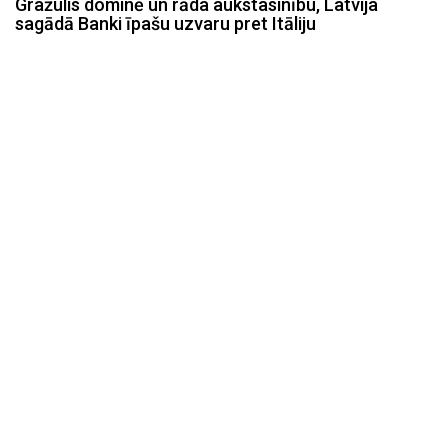
Gražulis dominē un rāda aukstasinību, Latvija
sagādā Banki īpašu uzvaru pret Itāliju