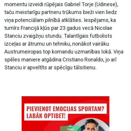
momentu izveidi rūpējais Gabriel Torje (Udinese),
taču meistarīgu partneru trūkums bieži vien liedz
viņa potenciālam pilnībā atklāties. Iespējams, ka
turnīrs Francijā kļūs par 23 gadus vecā Nicolae
Stanciu zvaigžņu stundu. Talantīgais futbolists
izceļas ar ātrumu un tehniku, nonākot vairāku
Austrumeiropas top komandu uzmanības lokā. Viņa
spēles maniere atgādina Cristiano Ronaldo, jo arī
Stanciu ir apveltīts ar spēcīgu tālsitienu.