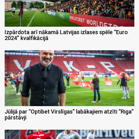
Izpārdota arī nākamā Latvijas izlases spēle “Euro
2024” kvalfikācijā
Jūlijā par “Optibet Virslīgas” labākajiem atzīti “Riga”
pārstāvji