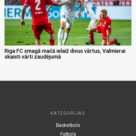
Riga FC smagā mačā ielaiž divus vārtus, Valmierai
skaisti vārti zaudējumā
KATEGORIJAS
Basketbols
Futbols