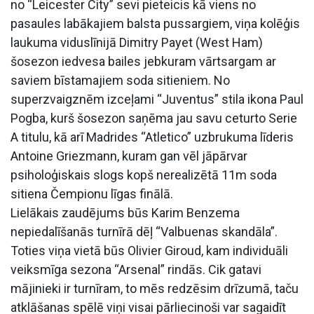
no “Leicester City” sevi pieteicis kā viens no
pasaules labākajiem balsta pussargiem, viņa kolēģis
laukuma viduslīnijā Dimitry Payet (West Ham)
šosezon iedvesa bailes jebkuram vārtsargam ar
saviem bīstamajiem soda sitieniem. No
superzvaigznēm izceļami “Juventus” stila ikona Paul
Pogba, kurš šosezon saņēma jau savu ceturto Serie
A titulu, kā arī Madrides “Atletico” uzbrukuma līderis
Antoine Griezmann, kuram gan vēl jāpārvar
psiholoģiskais slogs kopš nerealizētā 11m soda
sitiena Čempionu līgas finālā.
Lielākais zaudējums būs Karim Benzema
nepiedalīšanās turnīrā dēļ “Valbuenas skandāla”.
Toties viņa vietā būs Olivier Giroud, kam individuāli
veiksmīga sezona “Arsenal” rindās. Cik gatavi
mājinieki ir turnīram, to mēs redzēsim drīzumā, taču
atklāšanas spēlē viņi visai pārliecinoši var sagaidīt