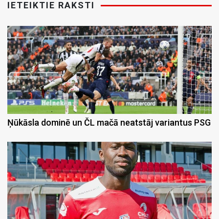
IETEIKTIE RAKSTI
Ņūkāsla dominē un ČL mačā neatstāj variantus PSG