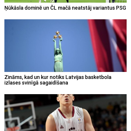
Ņūkāsla dominē un ČL mačā neatstāj variantus PSG
Zināms, kad un kur notiks Latvijas basketbola
izlases svinīgā sagaidīšana