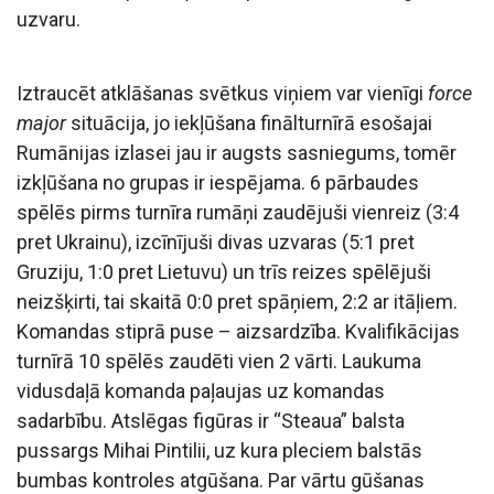
uzvaru.
Iztraucēt atklāšanas svētkus viņiem var vienīgi
force
major
situācija, jo iekļūšana finālturnīrā esošajai
Rumānijas izlasei jau ir augsts sasniegums, tomēr
izkļūšana no grupas ir iespējama. 6 pārbaudes
spēlēs pirms turnīra rumāņi zaudējuši vienreiz (3:4
pret Ukrainu), izcīnījuši divas uzvaras (5:1 pret
Gruziju, 1:0 pret Lietuvu) un trīs reizes spēlējuši
neizšķirti, tai skaitā 0:0 pret spāņiem, 2:2 ar itāļiem.
Komandas stiprā puse – aizsardzība. Kvalifikācijas
turnīrā 10 spēlēs zaudēti vien 2 vārti. Laukuma
vidusdaļā komanda paļaujas uz komandas
sadarbību. Atslēgas figūras ir “Steaua” balsta
pussargs Mihai Pintilii, uz kura pleciem balstās
bumbas kontroles atgūšana. Par vārtu gūšanas