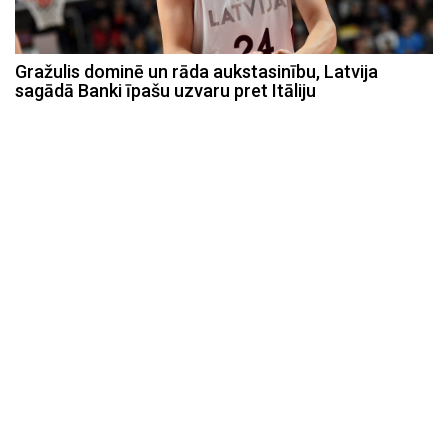
Gražulis dominē un rāda aukstasinību, Latvija
sagādā Banki īpašu uzvaru pret Itāliju