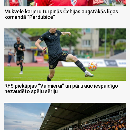
Mukvele karjeru turpinās Čehijas augstākās līgas
komandā “Pardubice”
RFS piekāpjas “Valmierai” un pārtrauc iespaidīgo
nezaudēto spēļu sēriju