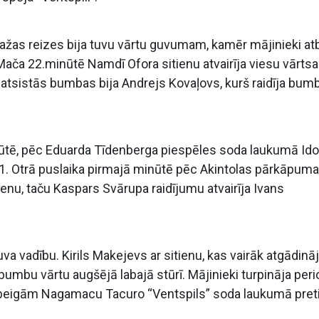
ažas reizes bija tuvu vārtu guvumam, kamēr mājinieki atb
ača 22.minūtē Namdī Ofora sitienu atvairīja viesu vārts
 atsistās bumbas bija Andrejs Kovaļovs, kurš raidīja bum
nūtē, pēc Eduarda Tīdenberga piespēles soda laukumā Id
:1. Otrā puslaika pirmajā minūtē pēc Akintolas pārkāpuma
tienu, taču Kaspars Svārupa raidījumu atvairīja Ivans
va vadību. Kirils Makejevs ar sitienu, kas vairāk atgādinā
umbu vārtu augšējā labajā stūrī. Mājinieki turpināja peri
 beigām Nagamacu Tacuro “Ventspils” soda laukumā pret