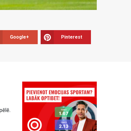
Google+
Pinterest
pēlē.