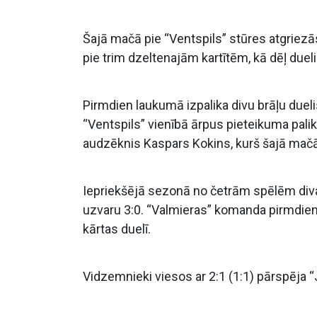
Šajā mačā pie “Ventspils” stūres atgriezā
pie trim dzeltenajām kartītēm, kā dēļ duel
Pirmdien laukumā izpalika divu brāļu duel
“Ventspils” vienībā ārpus pieteikuma palika
audzēknis Kaspars Kokins, kurš šajā mač
Iepriekšējā sezonā no četrām spēlēm divas
uzvaru 3:0. “Valmieras” komanda pirmdien i
kārtas duelī.
Vidzemnieki viesos ar 2:1 (1:1) pārspēja