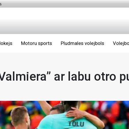
6
okejs
Motoru sports
Pludmales volejbols
Volejbo
Valmiera” ar labu otro 