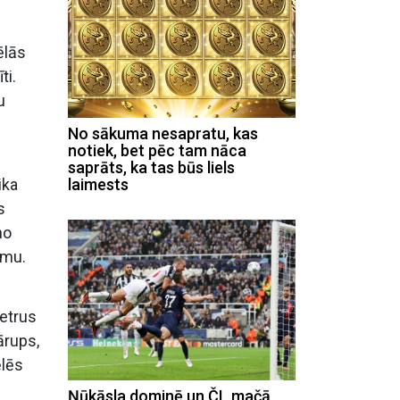
ēlās
ti.
u
No sākuma nesapratu, kas
notiek, bet pēc tam nāca
saprāts, ka tas būs liels
ika
laimests
s
no
umu.
etrus
ārups,
ēlēs
Ņūkāsla dominē un ČL mačā