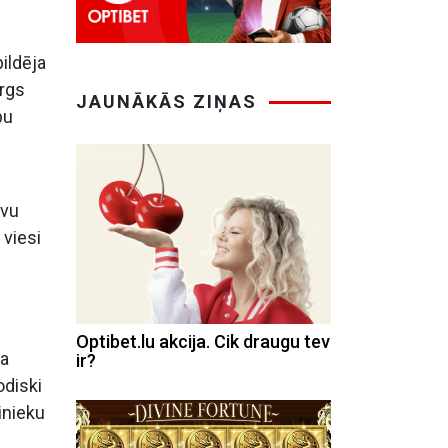
ildēja
args
JAUNĀKĀS ZIŅAS
bu
ovu
 viesi
Optibet.lu akcija. Cik draugu tev
ja
ir?
odiski
inieku