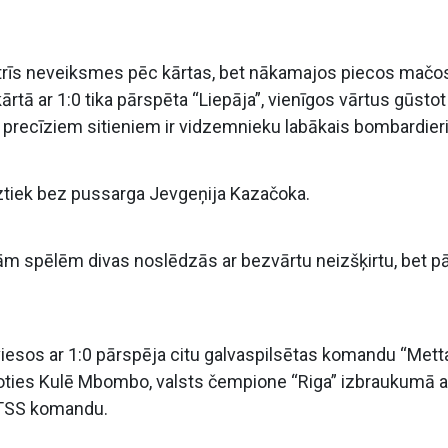
 trīs neveiksmes pēc kārtas, bet nākamajos piecos mačos
 kārtā ar 1:0 tika pārspēta “Liepāja”, vienīgos vārtus gūstot
precīziem sitieniem ir vidzemnieku labākais bombardieri
āiztiek bez pussarga Jevgeņija Kazačoka.
m spēlēm divas noslēdzās ar bezvārtu neizšķirtu, bet p
 viesos ar 1:0 pārspēja citu galvaspilsētas komandu “Metta
ļoties Kulē Mbombo, valsts čempione “Riga” izbraukumā a
/TSS komandu.