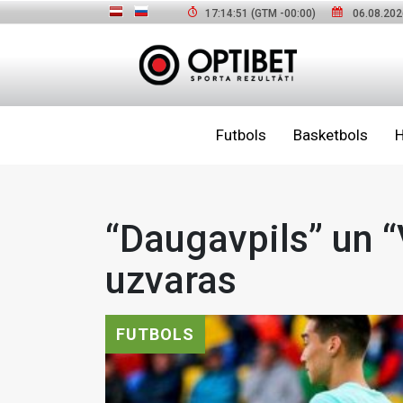
17:14:53
(GTM
-00:00
)
06.08.202
Futbols
Basketbols
H
“Daugavpils” un “
uzvaras
FUTBOLS