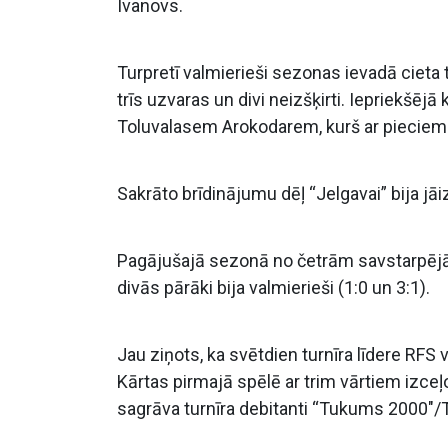
Ivanovs.
Turpretī valmierieši sezonas ievadā cieta
trīs uzvaras un divi neizšķirti. Iepriekšējā
Toluvalasem Arokodarem, kurš ar pieciem 
Sakrāto brīdinājumu dēļ “Jelgavai” bija j
Pagājušajā sezonā no četrām savstarpējā
divās pārāki bija valmierieši (1:0 un 3:1).
Jau ziņots, ka svētdien turnīra līdere RFS
Kārtas pirmajā spēlē ar trim vārtiem izce
sagrāva turnīra debitanti “Tukums 2000″