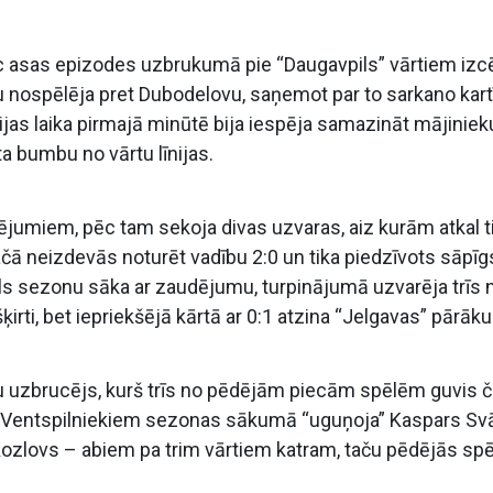
c asas epizodes uzbrukumā pie “Daugavpils” vārtiem izc
ju nospēlēja pret Dubodelovu, saņemot par to sarkano kartī
s laika pirmajā minūtē bija iespēja samazināt mājiniek
ta bumbu no vārtu līnijas.
jumiem, pēc tam sekoja divas uzvaras, aiz kurām atkal t
čā neizdevās noturēt vadību 2:0 un tika piedzīvots sāpīg
ils sezonu sāka ar zaudējumu, turpinājumā uzvarēja trīs 
irti, bet iepriekšējā kārtā ar 0:1 atzina “Jelgavas” pārāk
u uzbrucējs, kurš trīs no pēdējām piecām spēlēm guvis č
”. Ventspilniekiem sezonas sākumā “uguņoja” Kaspars Sv
Kozlovs – abiem pa trim vārtiem katram, taču pēdējās sp