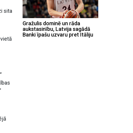
i sita
Gražulis dominē un rāda
aukstasinību, Latvija sagādā
Banki īpašu uzvaru pret Itāliju
vietā
”
tības
”
ējā