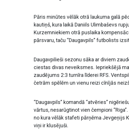
Pāris minūtes vēlāk otrā laukuma galā pē
kautiņš, kura laikā Daniils Ulimbaševs rup
Kurzemniekiem otrā puslaika kompensācija
pārsvaru, taču “Daugavpils” futbolists izsi
Daugavpilieši sezonu sāka ar diviem zaudē
ciestas divas neveiksmes. Iepriekšējā ma
zaudējums 2:3 turnīra līderei RFS. Ventsp
četrām spēlēm un vienu reizi cīnījās neizšķ
“Daugavpils” komandā “atvēries” nigērieš
vārtus, nesarūgtinot vien čempioni “Riga
no kura vēlāk stafeti pārņēma Jevgeņijs 
viņi ir klusējuši.