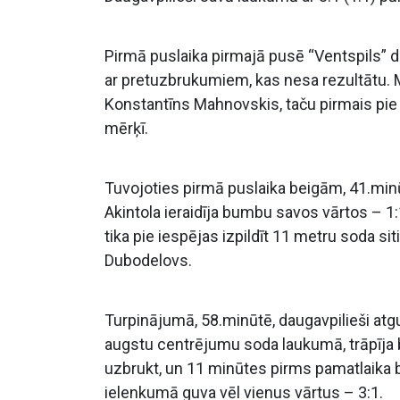
Pirmā puslaika pirmajā pusē “Ventspils” d
ar pretuzbrukumiem, kas nesa rezultātu. M
Konstantīns Mahnovskis, taču pirmais pie
mērķī.
Tuvojoties pirmā puslaika beigām, 41.mi
Akintola ieraidīja bumbu savos vārtos – 1
tika pie iespējas izpildīt 11 metru soda si
Dubodelovs.
Turpinājumā, 58.minūtē, daugavpilieši atgu
augstu centrējumu soda laukumā, trāpīja b
uzbrukt, un 11 minūtes pirms pamatlaika
ielenkumā guva vēl vienus vārtus – 3:1.