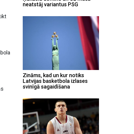
neatstāj variantus PSG
ikt
tbola
Zināms, kad un kur notiks
Latvijas basketbola izlases
svinīgā sagaidīšana
ās