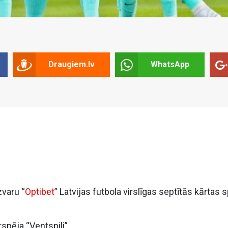
Draugiem.lv
WhatsApp
varu “
Optibet
” Latvijas futbola virslīgas septītās kārtas s
spēja “Ventspili”.