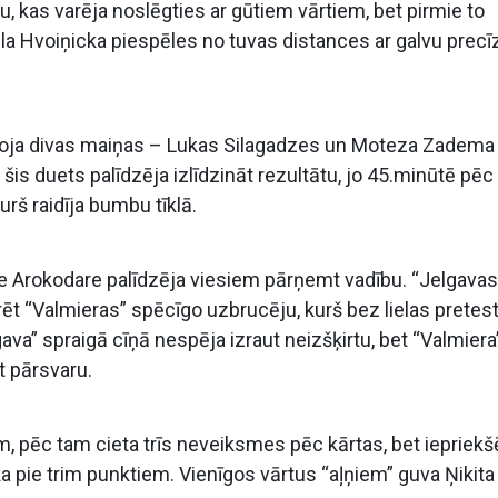
, kas varēja noslēgties ar gūtiem vārtiem, bet pirmie to
la Hvoiņicka piespēles no tuvas distances ar galvu precīz
toja divas maiņas – Lukas Silagadzes un Moteza Zadema 
 šis duets palīdzēja izlīdzināt rezultātu, jo 45.minūtē pēc
urš raidīja bumbu tīklā.
se Arokodare palīdzēja viesiem pārņemt vadību. “Jelgavas
t “Valmieras” spēcīgo uzbrucēju, kurš bez lielas pretes
va” spraigā cīņā nespēja izraut neizšķirtu, bet “Valmiera
t pārsvaru.
, pēc tam cieta trīs neveiksmes pēc kārtas, bet iepriekš
tika pie trim punktiem. Vienīgos vārtus “aļņiem” guva Ņikita