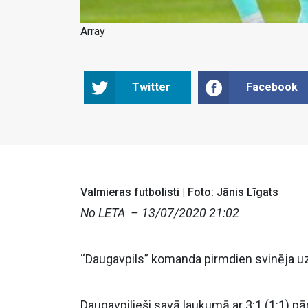
Array
Twitter
Facebook
Valmieras futbolisti | Foto: Jānis Līgats
No LETA –
13/07/2020 21:02
“Daugavpils” komanda pirmdien svinēja uz
Daugavpilieši savā laukumā ar 3:1 (1:1) pār