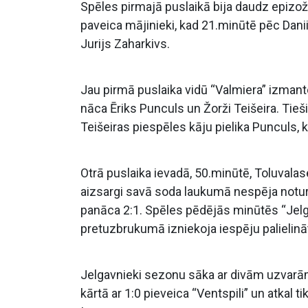
Spēles pirmajā puslaikā bija daudz epizožu
paveica mājinieki, kad 21.minūtē pēc Danii
Jurijs Zaharkivs.
Jau pirmā puslaika vidū “Valmiera” izman
nāca Ēriks Punculs un Žorži Teišeira. Tieši
Teišeiras piespēles kāju pielika Punculs, k
Otrā puslaika ievadā, 50.minūtē, Toluvala
aizsargi savā soda laukumā nespēja noturē
panāca 2:1. Spēles pēdējās minūtēs “Jelga
pretuzbrukumā izniekoja iespēju palielinā
Jelgavnieki sezonu sāka ar divām uzvarām
kārtā ar 1:0 pieveica “Ventspili” un atkal 