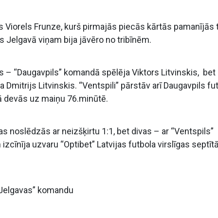
s Viorels Frunze, kurš pirmajās piecās kārtās pamanījās t
is Jelgavā viņam bija jāvēro no tribīnēm.
is – “Daugavpils” komandā spēlēja Viktors Litvinskis, bet
 Dmitrijs Litvinskis. “Ventspili” pārstāv arī Daugavpils fu
ā devās uz maiņu 76.minūtē.
 noslēdzās ar neizšķirtu 1:1, bet divas – ar “Ventspils”
zcīnīja uzvaru “Optibet” Latvijas futbola virslīgas septīt
 “Jelgavas” komandu